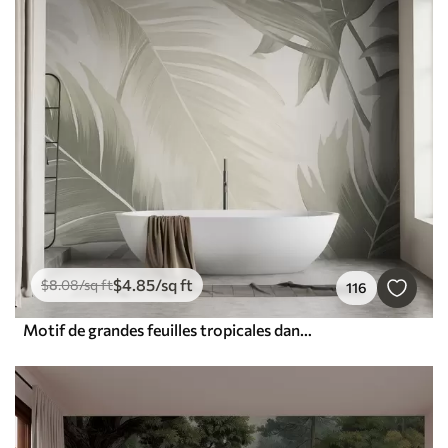
$
4
.85
/sq ft
$
8
.08
/sq ft
116
Motif de grandes feuilles tropicales dans des tons doux de vert et de beige, avec des dégradés doux et des détails de texture délicats