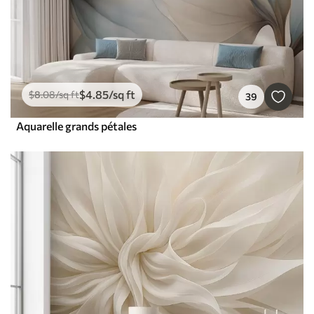
$
4
.85
/sq ft
$
8
.08
/sq ft
39
Aquarelle grands pétales