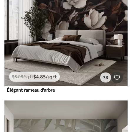
$
4
.85
/sq ft
$
8
.08
/sq ft
78
Élégant rameau d'arbre