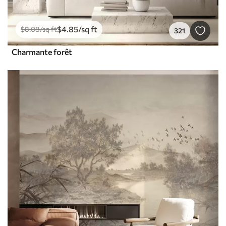
$
4
.85
/sq ft
$
8
.08
/sq ft
321
Charmante forêt