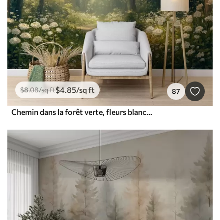
$
4
.85
/sq ft
$
8
.08
/sq ft
87
Chemin dans la forêt verte, fleurs blanches, lumière du soleil, dessin de style acrylique