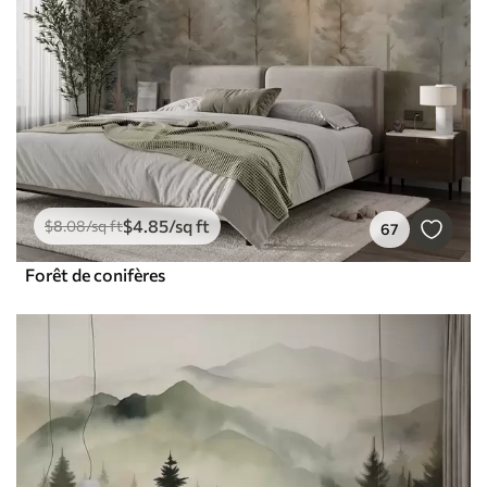
$
4
.85
/sq ft
$
8
.08
/sq ft
67
Forêt de conifères