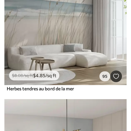
$
4
.85
/sq ft
$
8
.08
/sq ft
95
Herbes tendres au bord de la mer