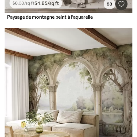
$
4
.85
/sq ft
$
8
.08
/sq ft
88
Paysage de montagne peint à l'aquarelle