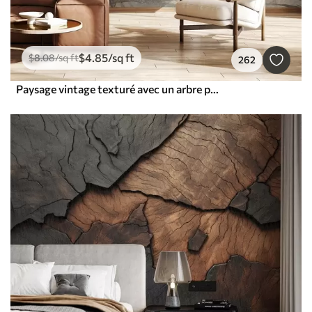
$
4
.85
/sq ft
$
8
.08
/sq ft
262
Paysage vintage texturé avec un arbre près d'une rivière et un ciel nuageux, art de la nature en tons sépia