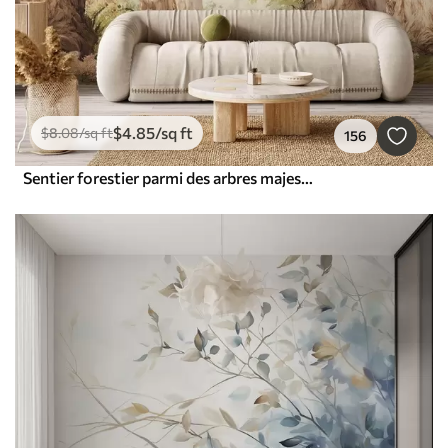
$
4
.85
/sq ft
$
8
.08
/sq ft
156
Sentier forestier parmi des arbres majestueux, style aquarelle