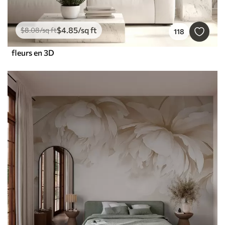
$
4
.85
/sq ft
$
8
.08
/sq ft
118
fleurs en 3D