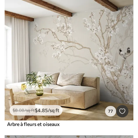
$
4
.85
/sq ft
$
8
.08
/sq ft
77
Arbre à fleurs et oiseaux