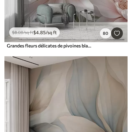
$
4
.85
/sq ft
$
8
.08
/sq ft
80
Grandes fleurs délicates de pivoines blanches et roses aux pétales doux et duveteux sur un fond gris flou