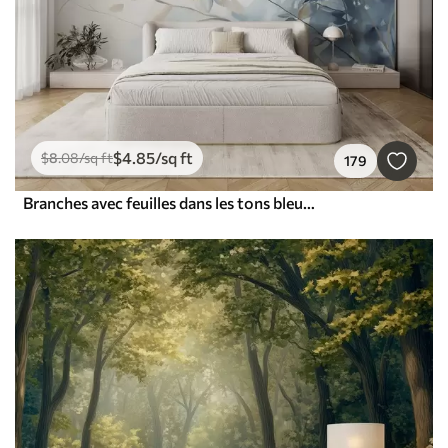
$
4
.85
/sq ft
$
8
.08
/sq ft
179
Branches avec feuilles dans les tons bleus et bruns, fond clair, doux et délicat, style aquarelle