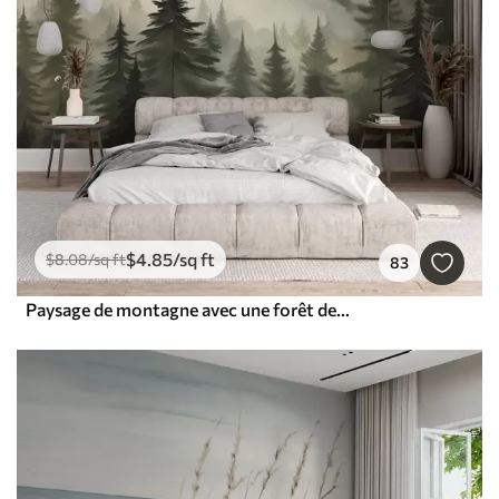
$
4
.85
/sq ft
$
8
.08
/sq ft
83
Paysage de montagne avec une forêt de pins et des montagnes étagées à l'aube avec un léger brouillard aquarelle imitation art