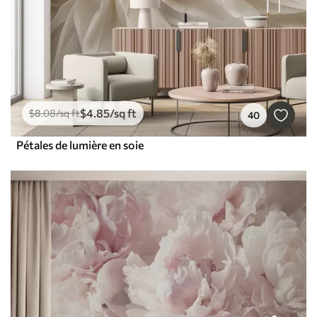
$
4
.85
/sq ft
$
8
.08
/sq ft
40
Pétales de lumière en soie