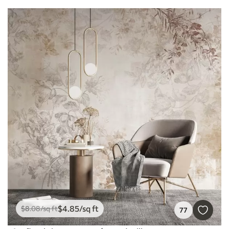
$
4
.85
/sq ft
$
8
.08
/sq ft
77