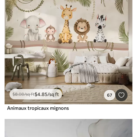
$
4
.85
/sq ft
$
8
.08
/sq ft
67
Animaux tropicaux mignons