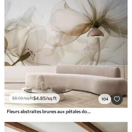
$
4
.85
/sq ft
$
8
.08
/sq ft
104
Fleurs abstraites brunes aux pétales doux et translucides et aux détails délicats, sur fond blanc