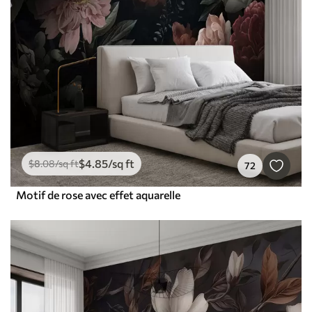
$
4
.85
/sq ft
$
8
.08
/sq ft
72
Motif de rose avec effet aquarelle