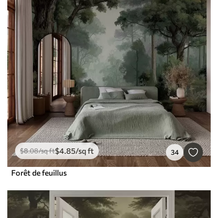
$
4
.85
/sq ft
$
8
.08
/sq ft
34
Forêt de feuillus