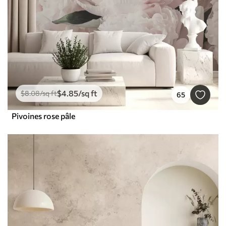
$
4
.85
/sq ft
$
8
.08
/sq ft
65
Pivoines rose pâle