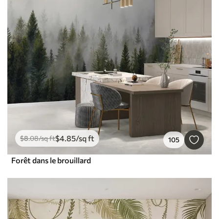
$
4
.85
/sq ft
$
8
.08
/sq ft
105
Forêt dans le brouillard