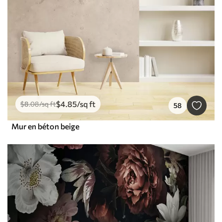
$
4
.85
/sq ft
$
8
.08
/sq ft
58
Mur en béton beige