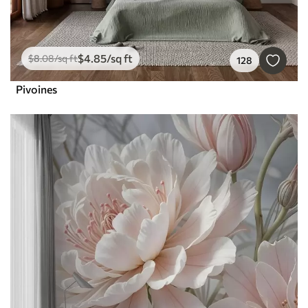
$
4
.85
/sq ft
$
8
.08
/sq ft
128
Pivoines