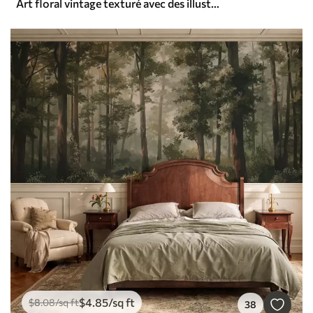
Art floral vintage texturé avec des illustrations délicates de fleurs et de feuilles de jardin dessinées, dans des tons pastel beige et sépia doux
$
4
.85
/sq ft
$
8
.08
/sq ft
38