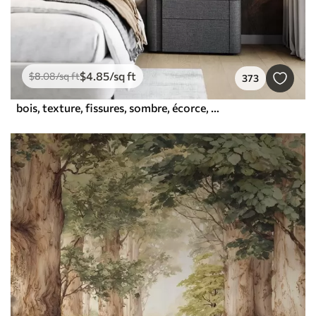
$
4
.85
/sq ft
$
8
.08
/sq ft
373
bois, texture, fissures, sombre, écorce, surface