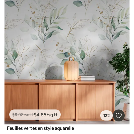
$
4
.85
/sq ft
$
8
.08
/sq ft
122
Feuilles vertes en style aquarelle