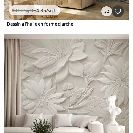
$
4
.85
/sq ft
$
8
.08
/sq ft
52
Dessin à l'huile en forme d'arche