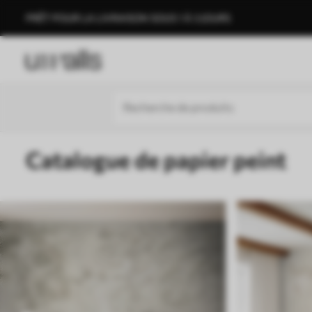
PRÊT POUR LA LIVRAISON SOUS 1 À 3 JOURS
Catalogue de papier peint