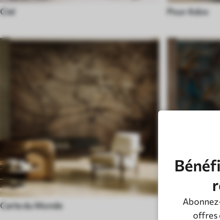
Ciel
Pour Ados
Bénéfi
r
Abonnez-
Carte du Monde
Noir et Blanc
offres 