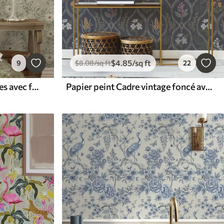
$
4
.85
/sq ft
9
$
8
.08
/sq ft
22
Papier peint Fleurs blanches avec feuilles frétillantes sur fond clair
Papier peint Cadre vintage foncé avec des fleurs de jardin colorées