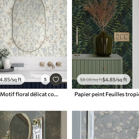
4
.85
/sq ft
$
4
.85
/sq ft
5
$
8
.08
/sq ft
Papier peint Motif floral délicat composé de branches et de fleurs