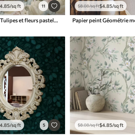
4
.85
/sq ft
$
4
.85
/sq ft
11
$
8
.08
/sq ft
Papier peint Tulipes et fleurs pastel sur fond clair craquelé
4
.85
/sq ft
$
4
.85
/sq ft
5
$
8
.08
/sq ft