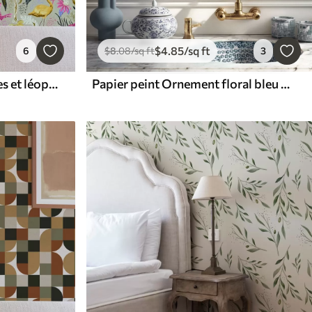
$
4
.85
/sq ft
6
$
8
.08
/sq ft
3
Papier peint Flamants roses et léopards parmi les plantes tropicales
Papier peint Ornement floral bleu avec un oiseau et des branches