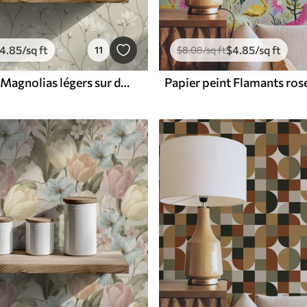
4
.85
/sq ft
$
4
.85
/sq ft
11
$
8
.08
/sq ft
Papier peint Magnolias légers sur de fines branches beiges