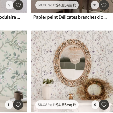
$
4
.85
/sq ft
9
$
8
.08
/sq ft
11
Papier peint Géométrie modulaire dans des tons chauds et terreux
Papier peint Délicates branches d'olivier vertes
$
4
.85
/sq ft
11
$
8
.08
/sq ft
9