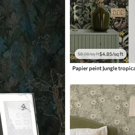
$
4
.85
/sq ft
$
8
.08
/sq ft