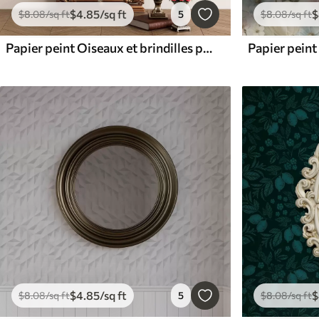
$
4
.85
/sq ft
$
$
8
.08
/sq ft
5
$
8
.08
/sq ft
Papier peint Oiseaux et brindilles pastel sur fond clair
$
4
.85
/sq ft
$
$
8
.08
/sq ft
5
$
8
.08
/sq ft