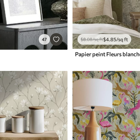
$
4
.85
/sq ft
47
$
8
.08
/sq ft