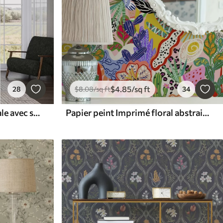
$
4
.85
/sq ft
28
$
8
.08
/sq ft
34
Papier peint Jungle tropicale avec singes, oiseaux et feuillage dense
Papier peint Imprimé floral abstrait de style pop art