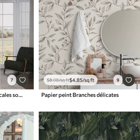
$
4
.85
/sq ft
7
$
8
.08
/sq ft
9
Papier peint Feuilles tropicales sombres sur fond foncé
Papier peint Branches délicates