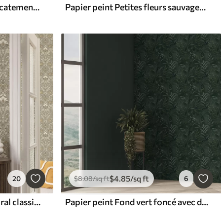
Papier peint Branches délicatement fleuries sur fond crème, couleurs pastel
Papier peint Petites fleurs sauvages aux tiges fines sur fond clair
$
4
.85
/sq ft
20
$
8
.08
/sq ft
6
Papier peint Ornement floral classique dans le style de William Morris
Papier peint Fond vert foncé avec des branches de feuilles translucides