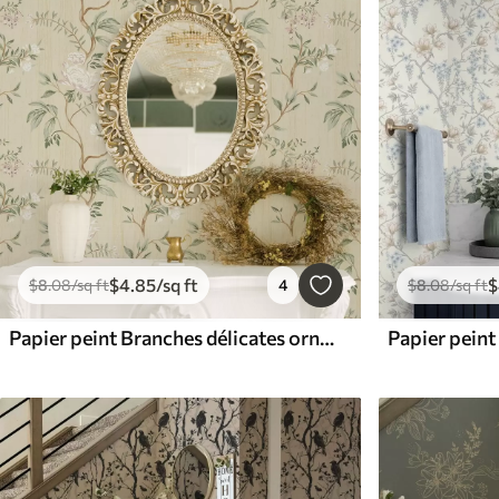
$
4
.85
/sq ft
$
$
8
.08
/sq ft
4
$
8
.08
/sq ft
Papier peint Branches délicates ornées de fleurs sur fond crème chaud