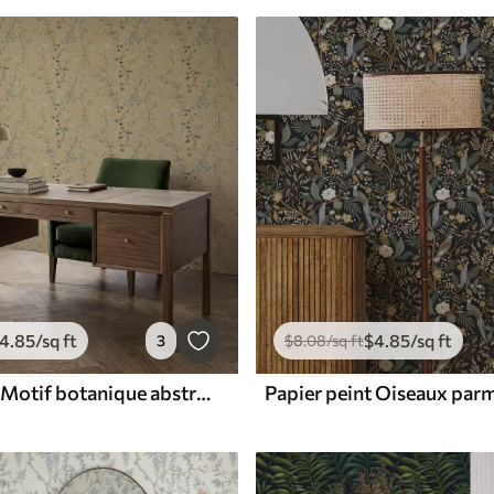
4
.85
/sq ft
$
4
.85
/sq ft
3
$
8
.08
/sq ft
Papier peint Motif botanique abstrait avec des cercles