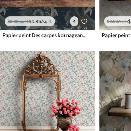
$
4
.85
/sq ft
$
$
8
.08
/sq ft
4
$
8
.08
/sq ft
Papier peint Des carpes koï nageant parmi les vagues spectaculaires de l'océan