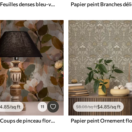
Papier peint Feuilles denses bleu-vert
4
.85
/sq ft
$
4
.85
/sq ft
11
$
8
.08
/sq ft
Papier peint Coups de pinceau floraux