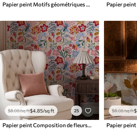
Papier peint Motifs géométriques dans des couleurs claires
$
4
.85
/sq ft
$
$
8
.08
/sq ft
25
$
8
.08
/sq ft
Papier peint Composition de fleurs et de baies lumineuses avec des perroquets