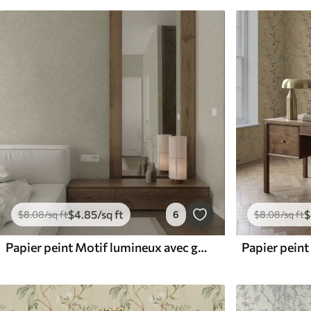
$
4
.85
/sq ft
$
$
8
.08
/sq ft
6
$
8
.08
/sq ft
Papier peint Motif lumineux avec ginkgo et pivoines