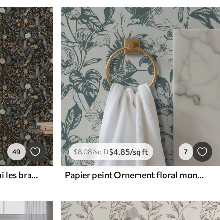
$
4
.85
/sq ft
49
$
8
.08
/sq ft
7
Papier peint Oiseaux parmi les branches sur fond sombre
Papier peint Ornement floral monochrome avec des oiseaux