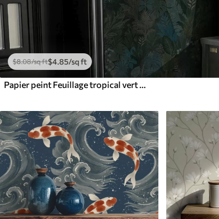
$
4
.85
/sq ft
$
8
.08
/sq ft
Papier peint Feuillage tropical vert foncé avec des accents bleus