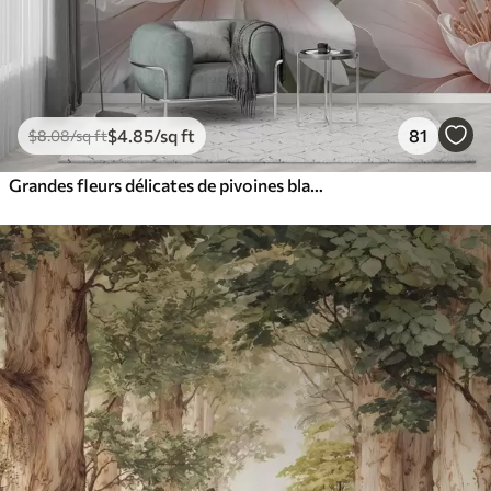
$
4
.85
/sq ft
81
$
8
.08
/sq ft
Grandes fleurs délicates de pivoines blanches et roses aux pétales doux et duveteux sur un fond gris flou