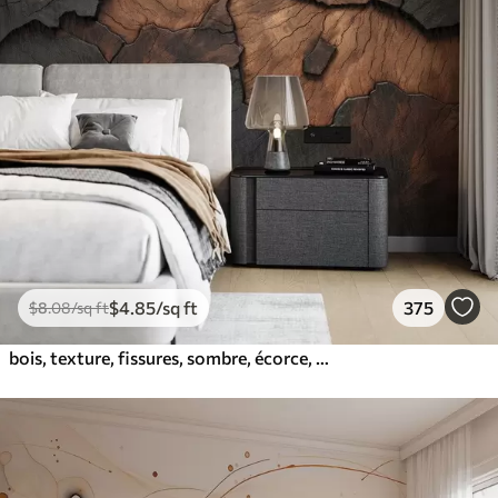
$
4
.85
/sq ft
375
$
8
.08
/sq ft
bois, texture, fissures, sombre, écorce, surface