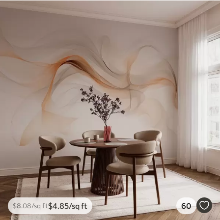
$
4
.85
/sq ft
60
$
8
.08
/sq ft