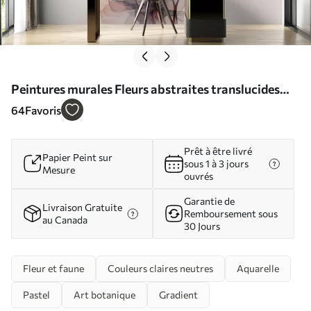
Peintures murales Fleurs abstraites translucides
aquarelle liquide Nr. w01781
64
Favoris
Prêt à être livré
Papier Peint sur
sous 1 à 3 jours
Mesure
ouvrés
Garantie de
Livraison Gratuite
Remboursement sous
au Canada
30 Jours
Fleur et faune
Couleurs claires neutres
Aquarelle
Pastel
Art botanique
Gradient