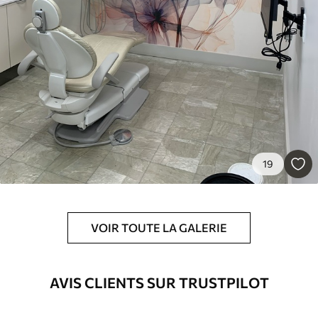
Premium
9
.73
$
5
.84
/sq ft
Vinyle Premium
11
.18
$
6
.71
/sq ft
Peel and Stick
14
.67
$
8
.80
/sq ft
19
VOIR TOUTE LA GALERIE
AVIS CLIENTS SUR TRUSTPILOT