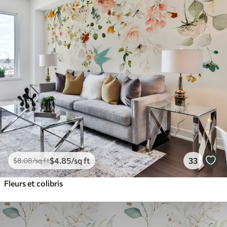
$
4
.85
/sq ft
33
$
8
.08
/sq ft
Fleurs et colibris