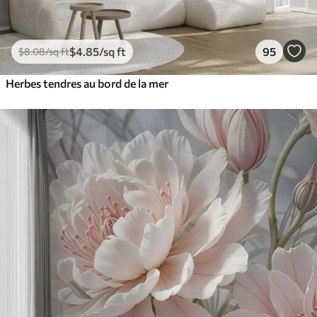
$
4
.85
/sq ft
95
$
8
.08
/sq ft
Herbes tendres au bord de la mer