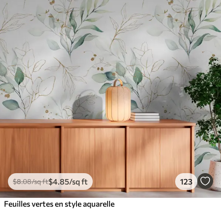
$
4
.85
/sq ft
123
$
8
.08
/sq ft
Feuilles vertes en style aquarelle