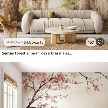
$
4
.85
/sq ft
157
$
8
.08
/sq ft
Sentier forestier parmi des arbres majestueux, style aquarelle