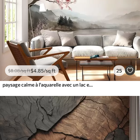
$
4
.85
/sq ft
25
$
8
.08
/sq ft
paysage calme à l'aquarelle avec un lac et un arbre en fleurs