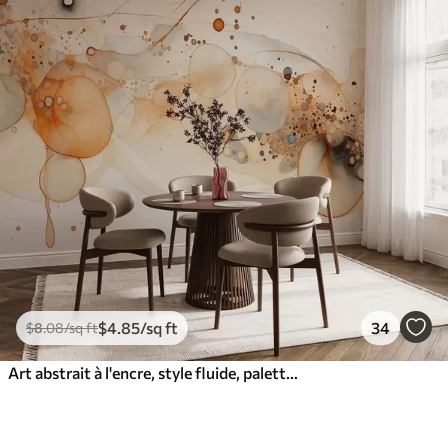
$
4
.85
/sq ft
34
$
8
.08
/sq ft
Art abstrait à l'encre, style fluide, palette de couleurs beige