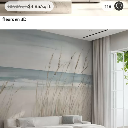
$
4
.85
/sq ft
118
$
8
.08
/sq ft
fleurs en 3D