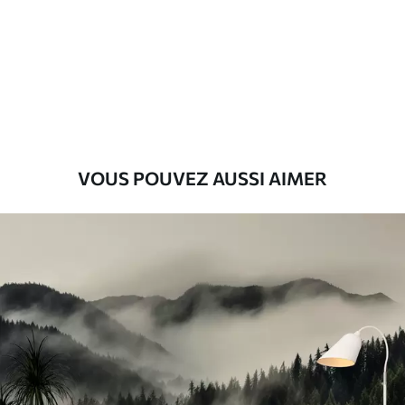
Standard
8
.08
$
4
.85
/sq ft
Premium
9
.73
$
5
.84
/sq ft
Vinyle Premium
VOUS POUVEZ AUSSI AIMER
11
.18
$
6
.71
/sq ft
Peel and Stick
14
.67
$
8
.80
/sq ft