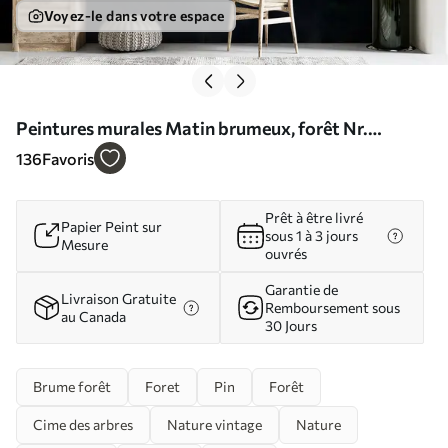
Voyez-le dans votre espace
Peintures murales Matin brumeux, forêt Nr.
u36439
136
Favoris
Prêt à être livré
Papier Peint sur
sous 1 à 3 jours
Mesure
ouvrés
Garantie de
Livraison Gratuite
Remboursement sous
au Canada
30 Jours
Brume forêt
Foret
Pin
Forêt
Cime des arbres
Nature vintage
Nature