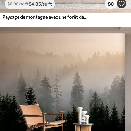
$
4
.85
/sq ft
80
$
8
.08
/sq ft
Paysage de montagne avec une forêt de pins et des montagnes étagées à l'aube avec un léger brouillard aquarelle imitation art