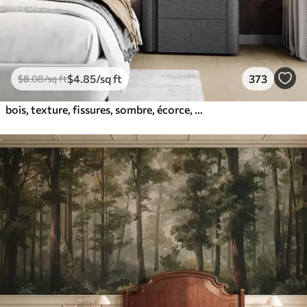
$
4
.85
/sq ft
373
$
8
.08
/sq ft
bois, texture, fissures, sombre, écorce, surface