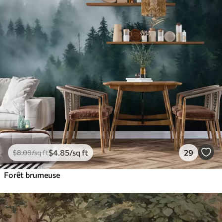
$
4
.85
/sq ft
29
$
8
.08
/sq ft
Forêt brumeuse