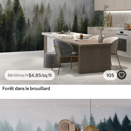
$
4
.85
/sq ft
105
$
8
.08
/sq ft
Forêt dans le brouillard