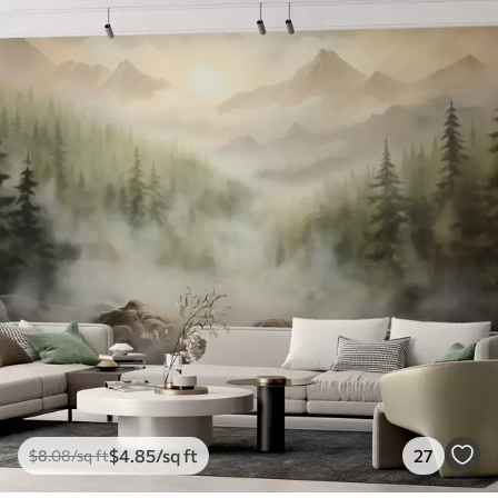
$
4
.85
/sq ft
27
$
8
.08
/sq ft