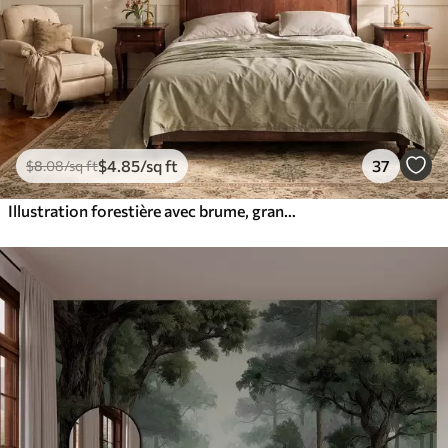
$
4
.85
/sq ft
37
$
8
.08
/sq ft
Illustration forestière avec brume, grands arbres et sentier