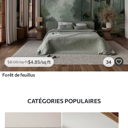
$
4
.85
/sq ft
34
$
8
.08
/sq ft
Forêt de feuillus
CATÉGORIES POPULAIRES