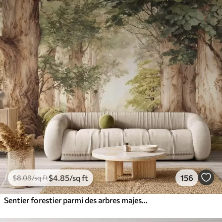
$
4
.85
/sq ft
156
$
8
.08
/sq ft
Sentier forestier parmi des arbres majestueux, style aquarelle