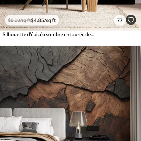
$
4
.85
/sq ft
77
$
8
.08
/sq ft
Silhouette d'épicéa sombre entourée de brume