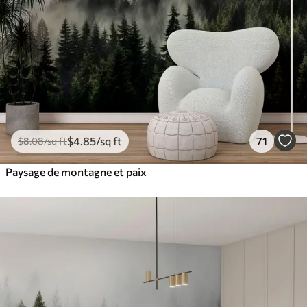
$
4
.85
/sq ft
71
$
8
.08
/sq ft
Paysage de montagne et paix