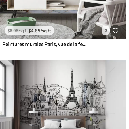
$
4
.85
/sq ft
$
8
.08
/sq ft
2
Peintures murales Paris, vue de la fenêtre