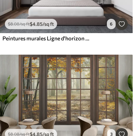
$
4
.85
/sq ft
$
8
.08
/sq ft
6
Peintures murales Ligne d'horizon de Paris dans un contour artistique
$
4
.85
/sq ft
$
8
.08
/sq ft
3