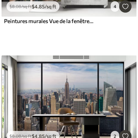
$
4
.85
/sq ft
$
8
.08
/sq ft
4
Peintures murales Vue de la fenêtre sur un pré avec des fleurs et une maison rurale aquarelle
$
4
.85
/sq ft
$
8
.08
/sq ft
2