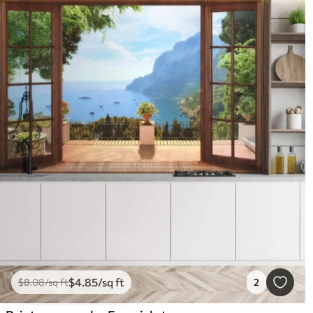
$
4
.85
/sq ft
$
8
.08
/sq ft
2