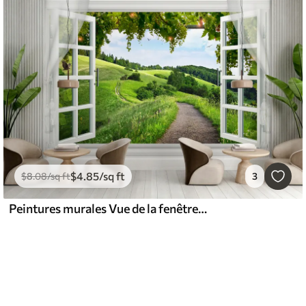
$
4
.85
/sq ft
$
8
.08
/sq ft
3
Peintures murales Vue de la fenêtre sur la clairière