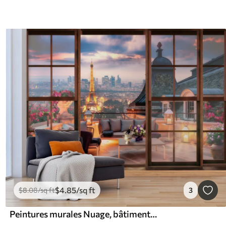
$
4
.85
/sq ft
$
8
.08
/sq ft
3
Peintures murales Nuage, bâtiment et ciel