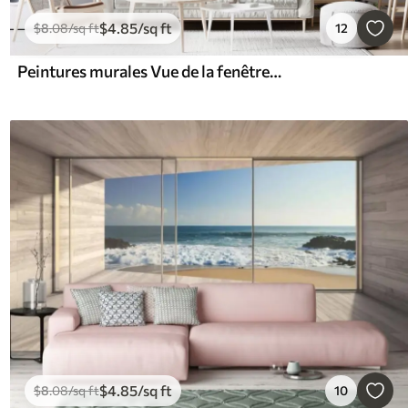
$
4
.85
/sq ft
$
8
.08
/sq ft
12
Peintures murales Vue de la fenêtre sur la mer et le yacht
$
4
.85
/sq ft
$
8
.08
/sq ft
10