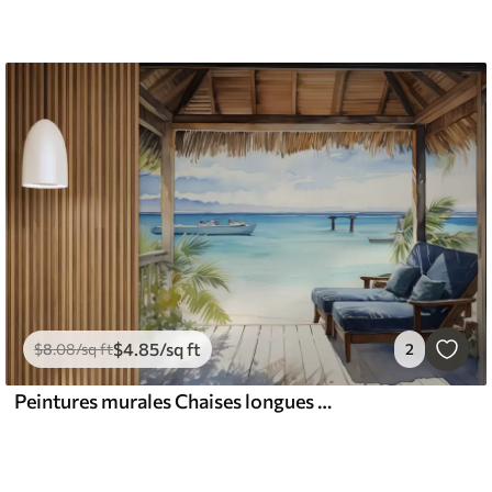
$
4
.85
/sq ft
$
8
.08
/sq ft
2
Peintures murales Chaises longues bleues sur la terrasse pour se détendre au bord de la mer aquarelle