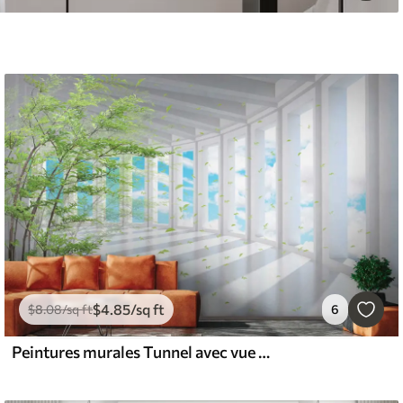
$
4
.85
/sq ft
$
8
.08
/sq ft
6
Peintures murales Tunnel avec vue sur les nuages