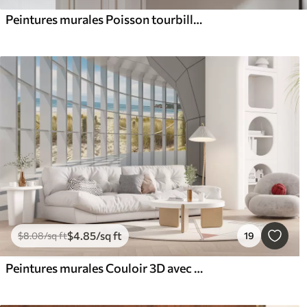
Peintures murales Poisson tourbillonnant dans un bain à remous, danse du poisson, aquarelle, requin, composition abstraite, minimalisme, bleu, couleur verte
$
4
.85
/sq ft
$
8
.08
/sq ft
19
Peintures murales Couloir 3D avec vue sur la mer