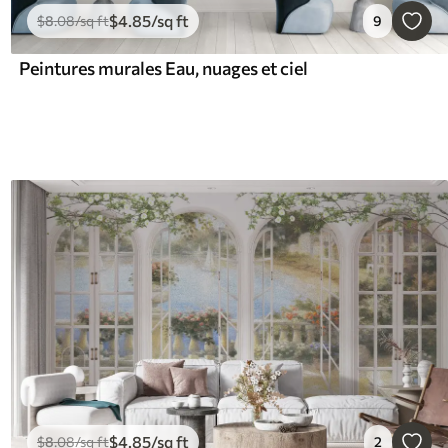
$
4
.85
/sq ft
$
8
.08
/sq ft
9
Peintures murales Eau, nuages et ciel
$
4
.85
/sq ft
$
8
.08
/sq ft
2