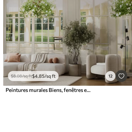
$
4
.85
/sq ft
$
8
.08
/sq ft
12
Peintures murales Biens, fenêtres et accessoires