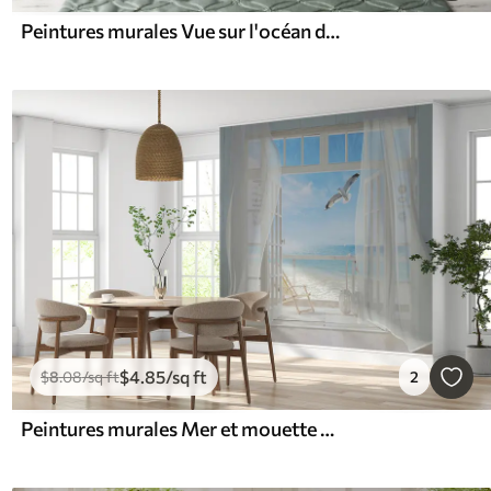
Peintures murales Vue sur l'océan du matin
$
4
.85
/sq ft
$
8
.08
/sq ft
2
Peintures murales Mer et mouette dans la fenêtre