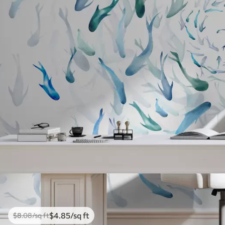
$
4
.85
/sq ft
$
8
.08
/sq ft