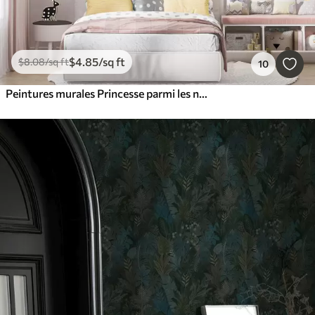
$
4
.85
/sq ft
$
8
.08
/sq ft
10
Peintures murales Princesse parmi les nuages sur fond de paysage avec château