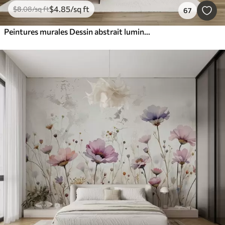
$
4
.85
/sq ft
$
8
.08
/sq ft
67
Peintures murales Dessin abstrait lumineux