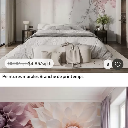
$
4
.85
/sq ft
$
8
.08
/sq ft
8
Peintures murales Branche de printemps