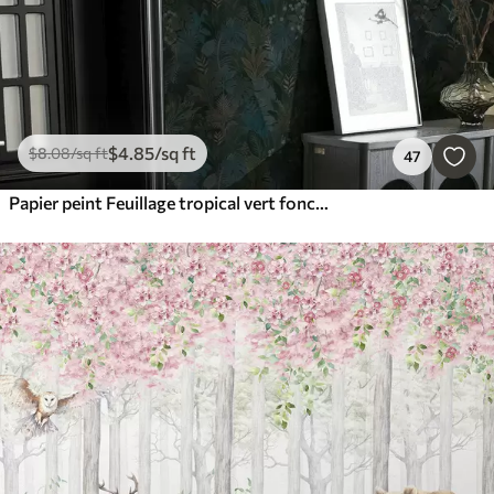
$
4
.85
/sq ft
$
8
.08
/sq ft
47
Papier peint Feuillage tropical vert foncé avec des accents bleus