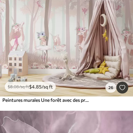
$
4
.85
/sq ft
$
8
.08
/sq ft
26
Peintures murales Une forêt avec des princesses et des licornes