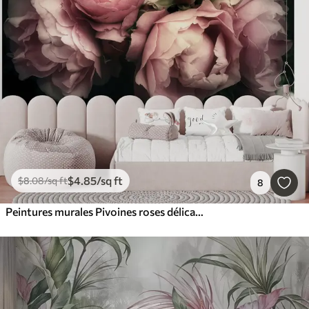
$
4
.85
/sq ft
$
8
.08
/sq ft
8
Peintures murales Pivoines roses délicates