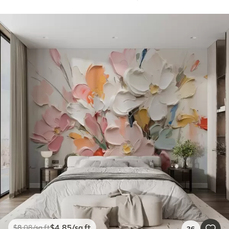
$
4
.85
/sq ft
$
8
.08
/sq ft
36