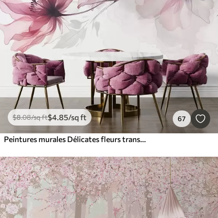
$
4
.85
/sq ft
$
8
.08
/sq ft
67
Peintures murales Délicates fleurs transparentes roses et grises aux pétales doux et flous sur fond blanc