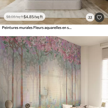
$
4
.85
/sq ft
$
8
.08
/sq ft
22
Peintures murales Fleurs aquarelles en style grunge