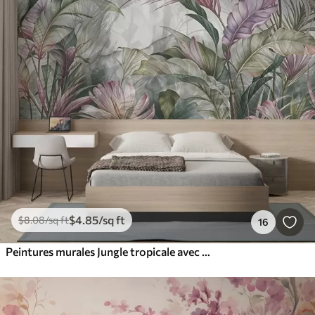
$
4
.85
/sq ft
$
8
.08
/sq ft
16
Peintures murales Jungle tropicale avec de grandes feuilles vertes et des fleurs de protea roses sur fond texturé flou