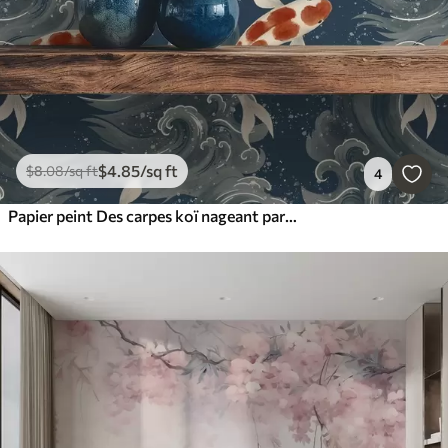
$
4
.85
/sq ft
$
8
.08
/sq ft
4
Papier peint Des carpes koï nageant parmi les vagues spectaculaires de l'océan