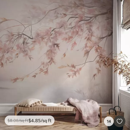
$
4
.85
/sq ft
$
8
.08
/sq ft
14