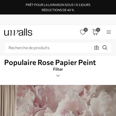
PRÊT POUR LA LIVRAISON SOUS 1 À 3 JOURS
RÉDUCTIONS DE 40 %
0
0
Populaire Rose Papier Peint
Filter
Étiquettes de design
Format de l’image
Pink