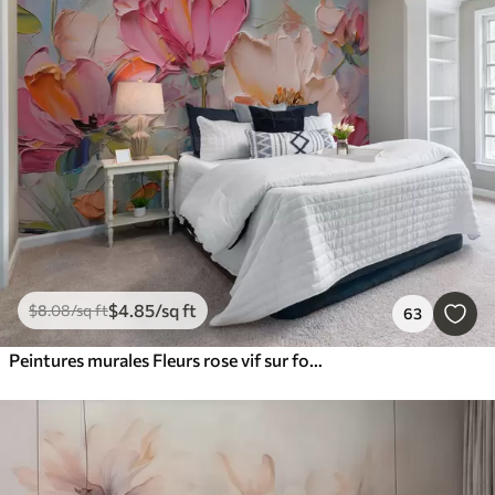
$
4
.85
/sq ft
$
8
.08
/sq ft
63
Peintures murales Fleurs rose vif sur fond gris bleu clair