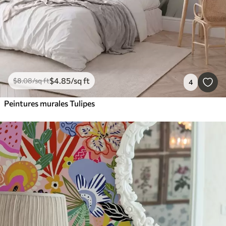
$
4
.85
/sq ft
$
8
.08
/sq ft
4
Peintures murales Tulipes