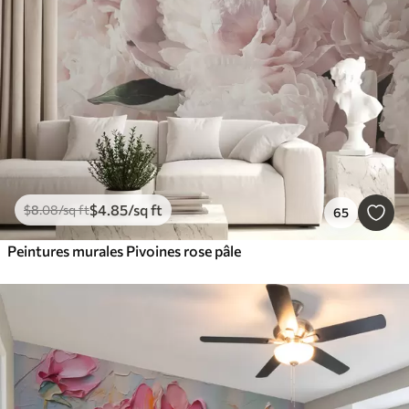
Intelligent
Réinitialiser tous les filtres
$
4
.85
/sq ft
$
8
.08
/sq ft
65
Peintures murales Pivoines rose pâle