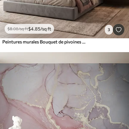
$
4
.85
/sq ft
$
8
.08
/sq ft
3
Peintures murales Bouquet de pivoines et de renoncules dans des tons pêche et rose sur fond foncé