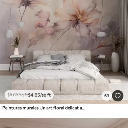
$
4
.85
/sq ft
$
8
.08
/sq ft
63
Peintures murales Un art floral délicat avec de grandes fleurs aux couleurs pastel et aux pétales translucides, des tiges douces et un arrière-plan doux et diffus