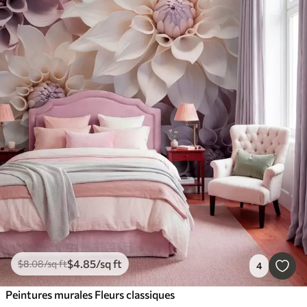
$
4
.85
/sq ft
$
8
.08
/sq ft
4
Peintures murales Fleurs classiques