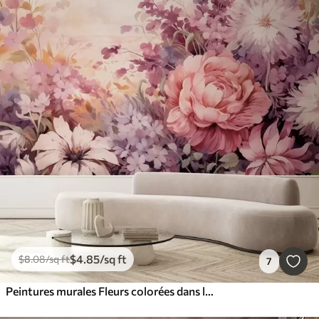
$
4
.85
/sq ft
$
8
.08
/sq ft
7
Peintures murales Fleurs colorées dans les tons roses et violets : lilas, pivoines, chrysanthèmes