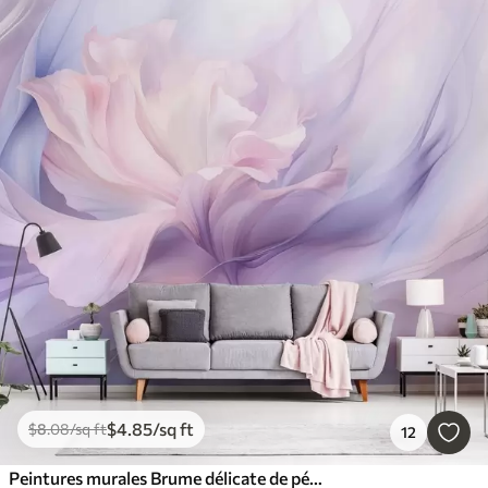
$
4
.85
/sq ft
$
8
.08
/sq ft
12
Peintures murales Brume délicate de pétales : une fleur aérienne dans une brume pastel lilas