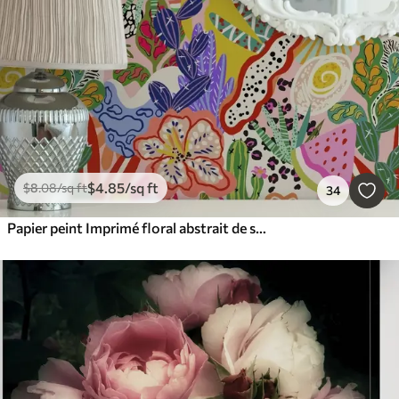
$
4
.85
/sq ft
$
8
.08
/sq ft
34
Papier peint Imprimé floral abstrait de style pop art