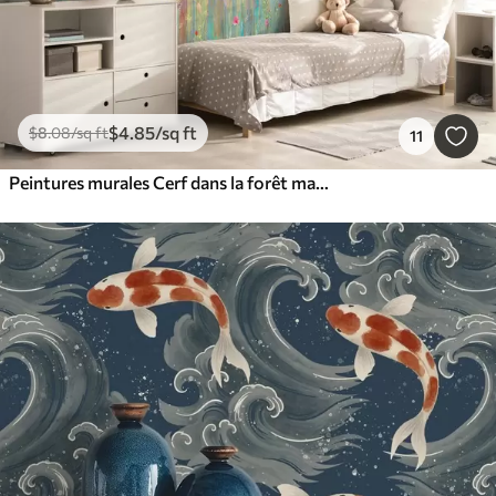
$
4
.85
/sq ft
$
8
.08
/sq ft
11
Peintures murales Cerf dans la forêt magique