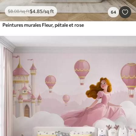
$
4
.85
/sq ft
$
8
.08
/sq ft
64
Peintures murales Fleur, pétale et rose