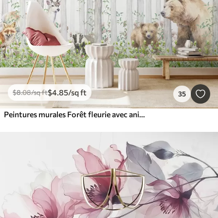
$
4
.85
/sq ft
$
8
.08
/sq ft
35
Peintures murales Forêt fleurie avec animaux