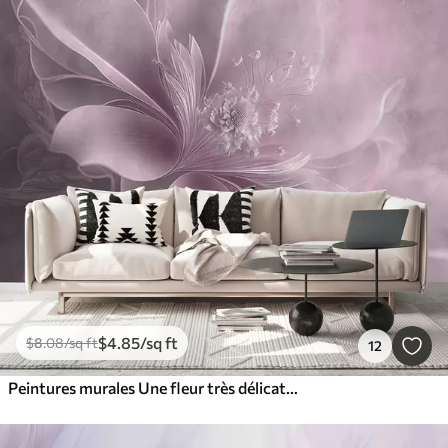
$
4
.85
/sq ft
$
8
.08
/sq ft
12
Peintures murales Une fleur très délicate aux couleurs roses