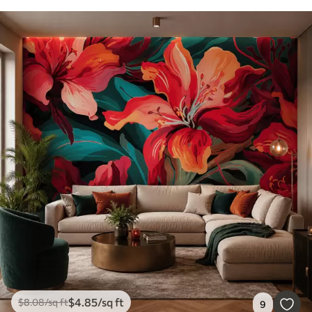
$
4
.85
/sq ft
$
8
.08
/sq ft
9