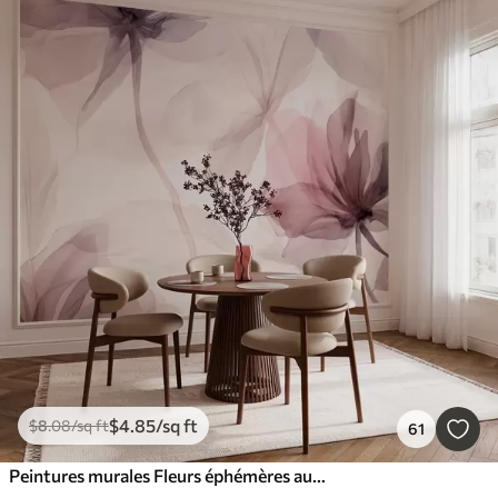
$
4
.85
/sq ft
$
8
.08
/sq ft
61
Peintures murales Fleurs éphémères aux délicates couleurs pastel