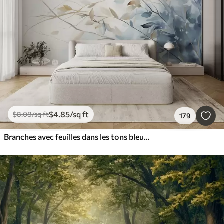
$
4
.85
/sq ft
$
8
.08
/sq ft
179
Branches avec feuilles dans les tons bleus et bruns, fond clair, doux et délicat, style aquarelle