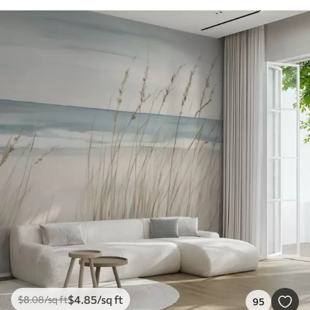
$
4
.85
/sq ft
$
8
.08
/sq ft
95