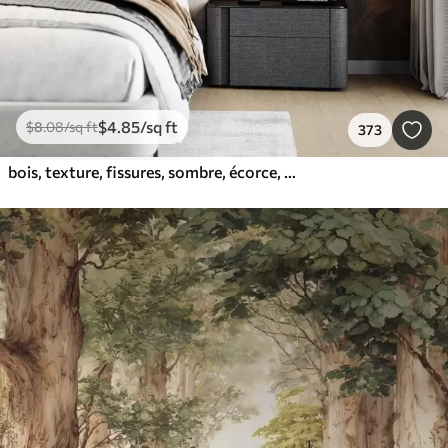
$
4
.85
/sq ft
$
8
.08
/sq ft
373
bois, texture, fissures, sombre, écorce, surface