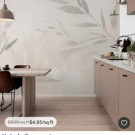
$
4
.85
/sq ft
$
8
.08
/sq ft