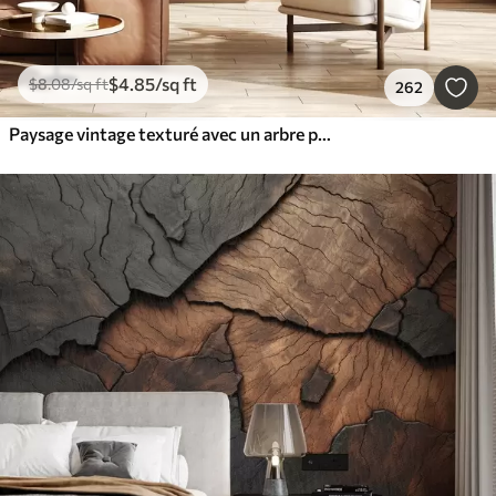
$
4
.85
/sq ft
$
8
.08
/sq ft
262
Paysage vintage texturé avec un arbre près d'une rivière et un ciel nuageux, art de la nature en tons sépia