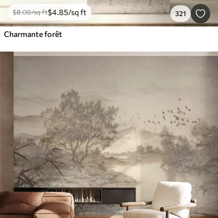
$
4
.85
/sq ft
$
8
.08
/sq ft
321
Charmante forêt