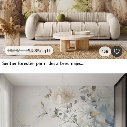
$
4
.85
/sq ft
$
8
.08
/sq ft
156
Sentier forestier parmi des arbres majestueux, style aquarelle