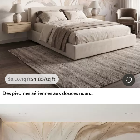
$
4
.85
/sq ft
$
8
.08
/sq ft
Des pivoines aériennes aux douces nuances de beige poudré