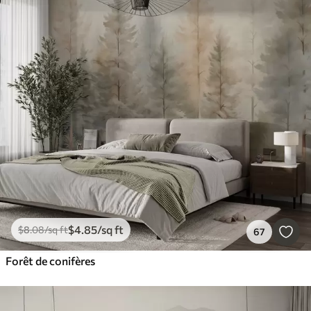
$
4
.85
/sq ft
$
8
.08
/sq ft
67
Forêt de conifères