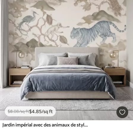
$
4
.85
/sq ft
$
8
.08
/sq ft
Jardin impérial avec des animaux de style oriental : singe, léopard, tigre, paon et héron