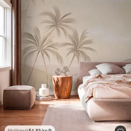
$
4
.85
/sq ft
$
8
.08
/sq ft