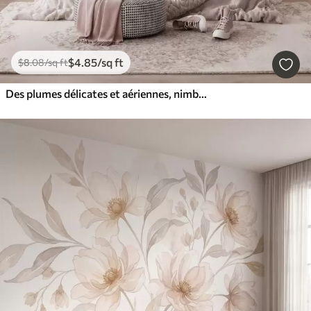
$
4
.85
/sq ft
$
8
.08
/sq ft
Des plumes délicates et aériennes, nimbées d'une brume rose-pêche aux reflets chatoyants