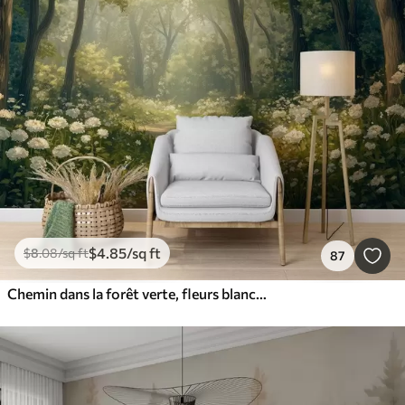
$
4
.85
/sq ft
$
8
.08
/sq ft
87
Chemin dans la forêt verte, fleurs blanches, lumière du soleil, dessin de style acrylique