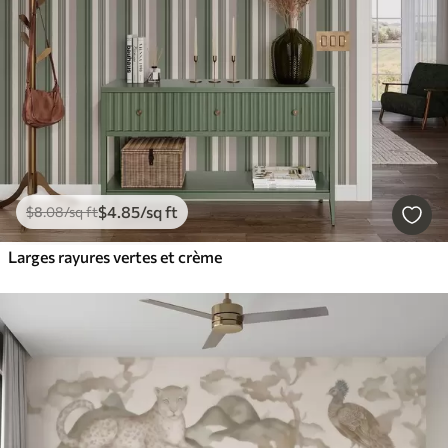
$
4
.85
/sq ft
$
8
.08
/sq ft
Larges rayures vertes et crème