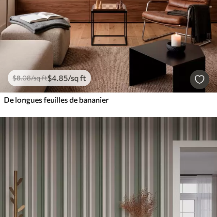
$
4
.85
/sq ft
$
8
.08
/sq ft
De longues feuilles de bananier