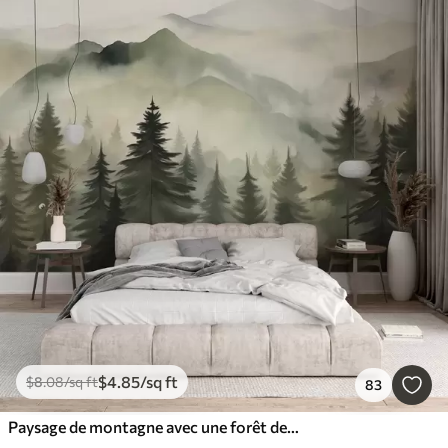
$
4
.85
/sq ft
$
8
.08
/sq ft
83
Paysage de montagne avec une forêt de pins et des montagnes étagées à l'aube avec un léger brouillard aquarelle imitation art