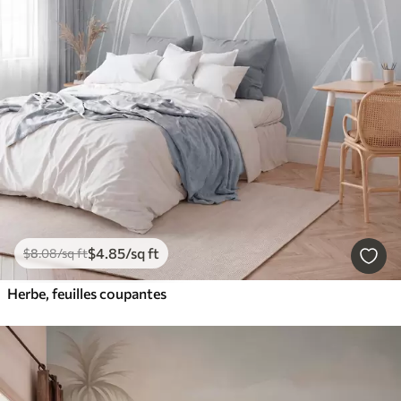
$
4
.85
/sq ft
$
8
.08
/sq ft
Herbe, feuilles coupantes