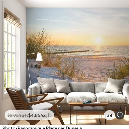
$
4
.85
/sq ft
39
$
8
.08
/sq ft
Photo/Panoramique Plage des Dunes avec coucher de soleil