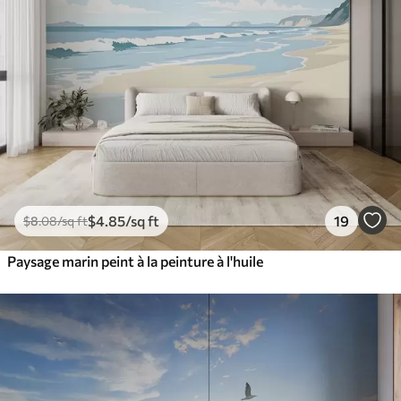
$
4
.85
/sq ft
19
$
8
.08
/sq ft
Paysage marin peint à la peinture à l'huile