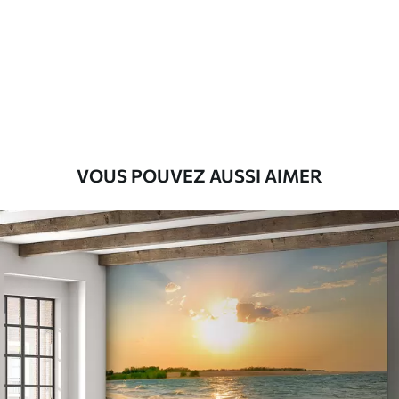
Premium
9
.73
$
5
.84
/sq ft
Vinyle Premium
11
.18
$
6
.71
/sq ft
VOUS POUVEZ AUSSI AIMER
Peel and Stick
14
.67
$
8
.80
/sq ft