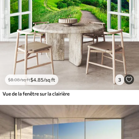
$
4
.85
/sq ft
3
$
8
.08
/sq ft
Vue de la fenêtre sur la clairière