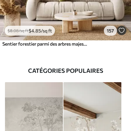
$
4
.85
/sq ft
157
$
8
.08
/sq ft
Sentier forestier parmi des arbres majestueux, style aquarelle
CATÉGORIES POPULAIRES