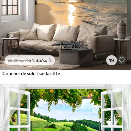
$
4
.85
/sq ft
19
$
8
.08
/sq ft
Coucher de soleil sur la côte