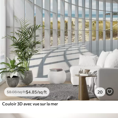
$
4
.85
/sq ft
20
$
8
.08
/sq ft
Couloir 3D avec vue sur la mer