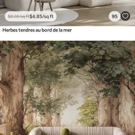
$
4
.85
/sq ft
95
$
8
.08
/sq ft
Herbes tendres au bord de la mer