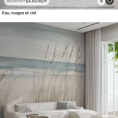
$
4
.85
/sq ft
9
$
8
.08
/sq ft
Eau, nuages et ciel