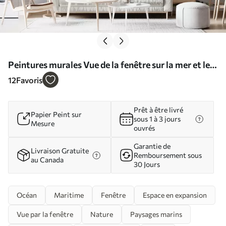
Peintures murales Vue de la fenêtre sur la mer et le
yacht Nr. u54608
12
Favoris
Prêt à être livré
Papier Peint sur
sous 1 à 3 jours
Mesure
ouvrés
Garantie de
Livraison Gratuite
Remboursement sous
au Canada
30 Jours
Océan
Maritime
Fenêtre
Espace en expansion
Vue par la fenêtre
Nature
Paysages marins