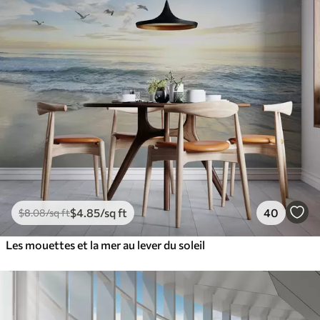
$
4
.85
/sq ft
40
$
8
.08
/sq ft
Les mouettes et la mer au lever du soleil