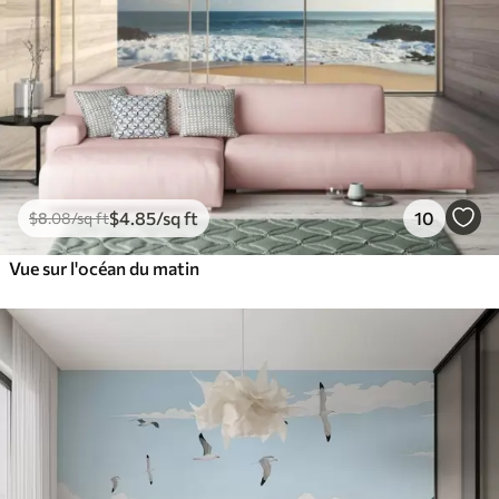
$
4
.85
/sq ft
10
$
8
.08
/sq ft
Vue sur l'océan du matin