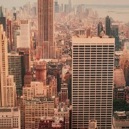
Premium
9
.73
$
5
.84
/sq ft
Vinyle Premium
11
.18
$
6
.71
/sq ft
Peel and Stick
14
.67
$
8
.80
/sq ft