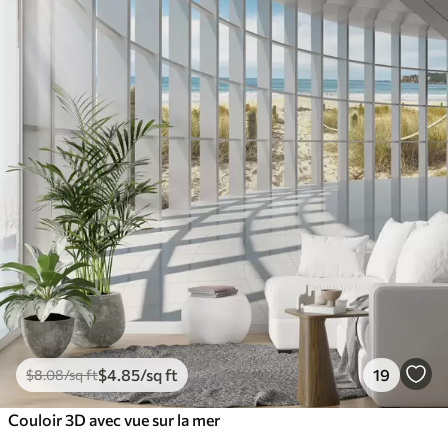
$
4
.85
/sq ft
19
$
8
.08
/sq ft
Couloir 3D avec vue sur la mer