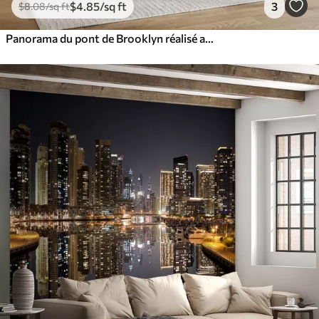
$
4
.85
/sq ft
3
$
8
.08
/sq ft
Panorama du pont de Brooklyn réalisé avec une technique de croquis rétro avec des lignes et des rayures