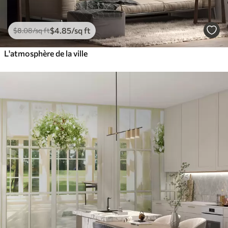
$
4
.85
/sq ft
$
8
.08
/sq ft
L'atmosphère de la ville