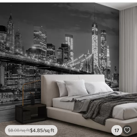
$
4
.85
/sq ft
17
$
8
.08
/sq ft