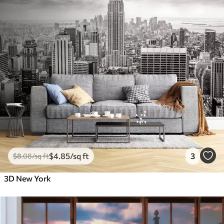
$
4
.85
/sq ft
3
$
8
.08
/sq ft
3D New York