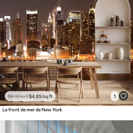
$
4
.85
/sq ft
1
$
8
.08
/sq ft
Le front de mer de New York