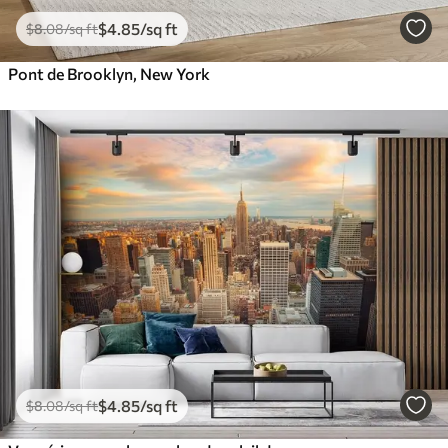
$
4
.85
/sq ft
$
8
.08
/sq ft
Pont de Brooklyn, New York
$
4
.85
/sq ft
$
8
.08
/sq ft