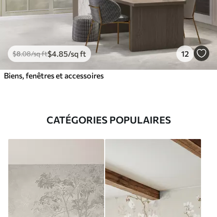
$
4
.85
/sq ft
12
$
8
.08
/sq ft
Biens, fenêtres et accessoires
CATÉGORIES POPULAIRES