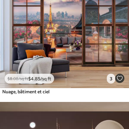
$
4
.85
/sq ft
3
$
8
.08
/sq ft
Nuage, bâtiment et ciel