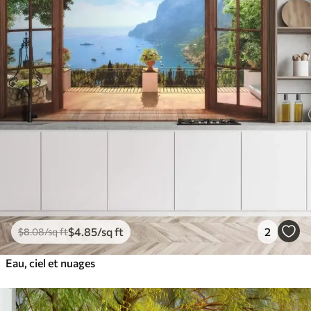
$
4
.85
/sq ft
2
$
8
.08
/sq ft
Eau, ciel et nuages