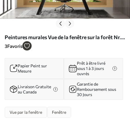
Peintures murales Vue de la fenêtre sur la forêt Nr.
u60673
3
Favoris
Prêt à être livré
Papier Peint sur
sous 1 à 3 jours
Mesure
ouvrés
Garantie de
Livraison Gratuite
Remboursement sous
au Canada
30 Jours
Vue par la fenêtre
Fenêtre