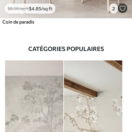
$
4
.85
/sq ft
2
$
8
.08
/sq ft
Coin de paradis
CATÉGORIES POPULAIRES