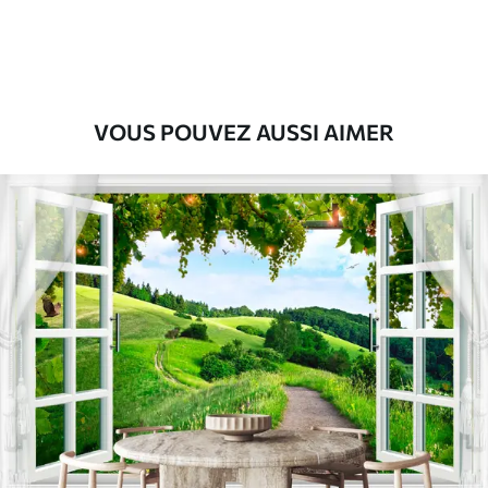
9
.73
$
5
.84
/sq ft
Vinyle Premium
11
.18
$
6
.71
/sq ft
VOUS POUVEZ AUSSI AIMER
Peel and Stick
14
.67
$
8
.80
/sq ft