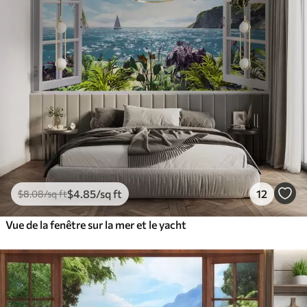
$
4
.85
/sq ft
12
$
8
.08
/sq ft
Vue de la fenêtre sur la mer et le yacht