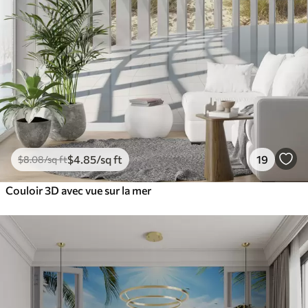
$
4
.85
/sq ft
19
$
8
.08
/sq ft
Couloir 3D avec vue sur la mer