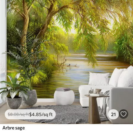
$
4
.85
/sq ft
21
$
8
.08
/sq ft
Arbre sage