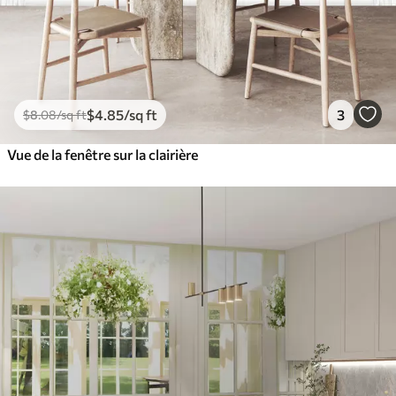
$
4
.85
/sq ft
3
$
8
.08
/sq ft
Vue de la fenêtre sur la clairière