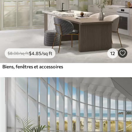
$
4
.85
/sq ft
12
$
8
.08
/sq ft
Biens, fenêtres et accessoires