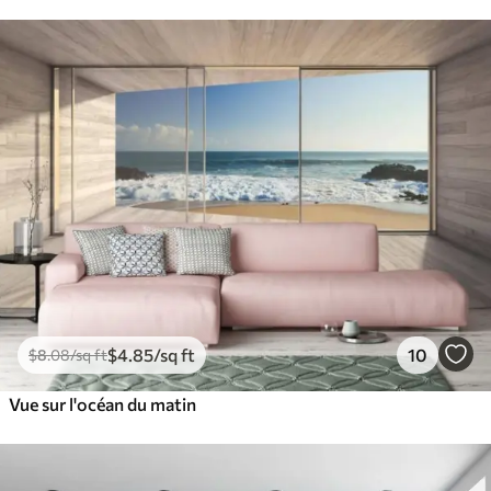
$
4
.85
/sq ft
10
$
8
.08
/sq ft
Vue sur l'océan du matin