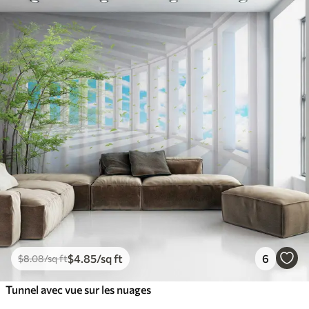
$
4
.85
/sq ft
6
$
8
.08
/sq ft
Tunnel avec vue sur les nuages