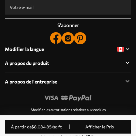
S'abonner
Modifier la langue
A propos du produit
A propos de l'entreprise
Modifier les autorisations relatives aux cookies
Paramètres de notification push
© 2011-2026 Uwalls . Tous droits réservés. Exploité par
à partir de
$
8
.08
4
.85
/sq ft
Afficher le Prix
KLW Sp. z o.o. Numéro de TVA : PL9223057591.