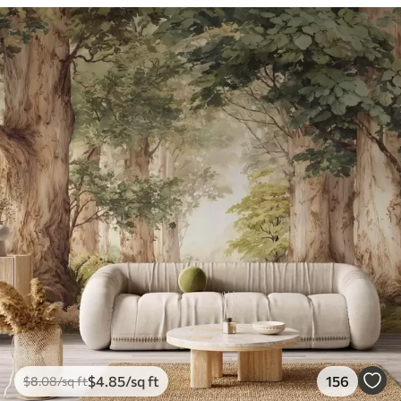
$
4
.85
/sq ft
156
$
8
.08
/sq ft