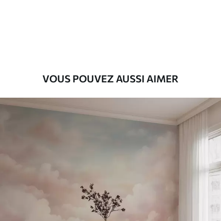
Premium
9
.73
$
5
.84
/sq ft
Vinyle Premium
11
.18
$
6
.71
/sq ft
VOUS POUVEZ AUSSI AIMER
Peel and Stick
14
.67
$
8
.80
/sq ft