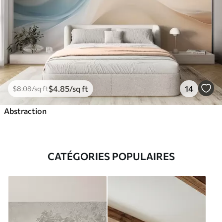
$
4
.85
/sq ft
14
$
8
.08
/sq ft
Abstraction
CATÉGORIES POPULAIRES