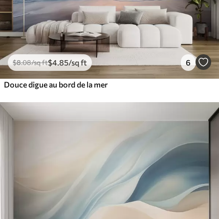
$
4
.85
/sq ft
6
$
8
.08
/sq ft
Douce digue au bord de la mer