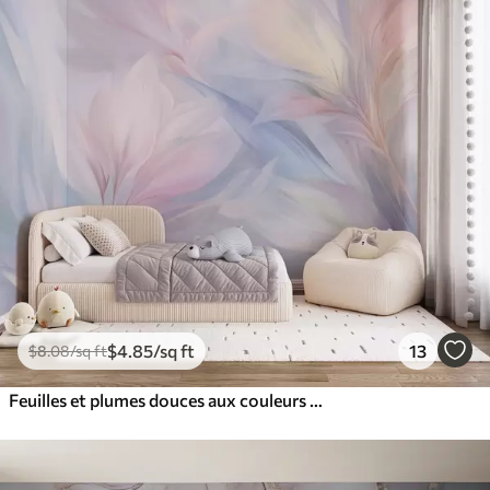
$
4
.85
/sq ft
13
$
8
.08
/sq ft
Feuilles et plumes douces aux couleurs pastel dans les tons rose, bleu et jaune, imprimé abstrait et texturé