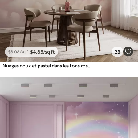
$
4
.85
/sq ft
23
$
8
.08
/sq ft
Nuages doux et pastel dans les tons rose, crème et bleu