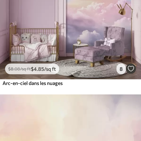
$
4
.85
/sq ft
8
$
8
.08
/sq ft
Arc-en-ciel dans les nuages