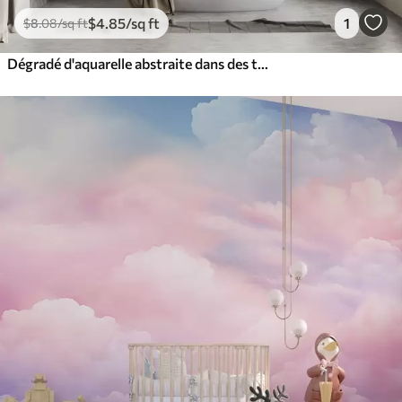
$
4
.85
/sq ft
1
$
8
.08
/sq ft
Dégradé d'aquarelle abstraite dans des tons pastel doux de rose, de bleu et de pêche