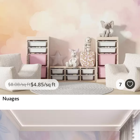
$
4
.85
/sq ft
7
$
8
.08
/sq ft
Nuages