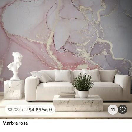
$
4
.85
/sq ft
11
$
8
.08
/sq ft
Marbre rose