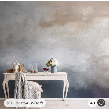
$
4
.85
/sq ft
43
$
8
.08
/sq ft