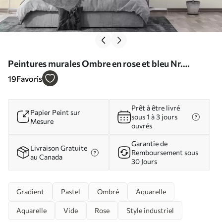
Peintures murales Ombre en rose et bleu Nr.
u98238
19
Favoris
Prêt à être livré
Papier Peint sur
sous 1 à 3 jours
Mesure
ouvrés
Garantie de
Livraison Gratuite
Remboursement sous
au Canada
30 Jours
Gradient
Pastel
Ombré
Aquarelle
Aquarelle
Vide
Rose
Style industriel