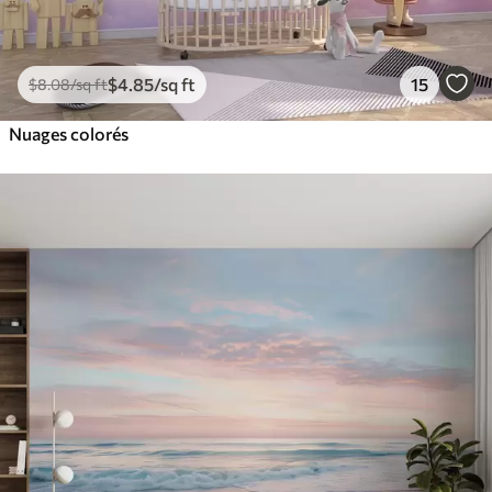
$
4
.85
/sq ft
15
$
8
.08
/sq ft
Nuages colorés