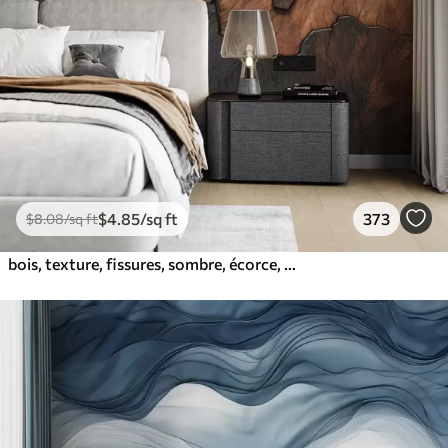
$
4
.85
/sq ft
373
$
8
.08
/sq ft
bois, texture, fissures, sombre, écorce, surface