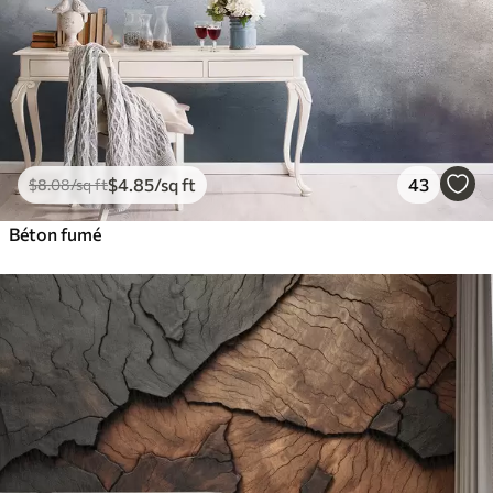
$
4
.85
/sq ft
43
$
8
.08
/sq ft
Béton fumé