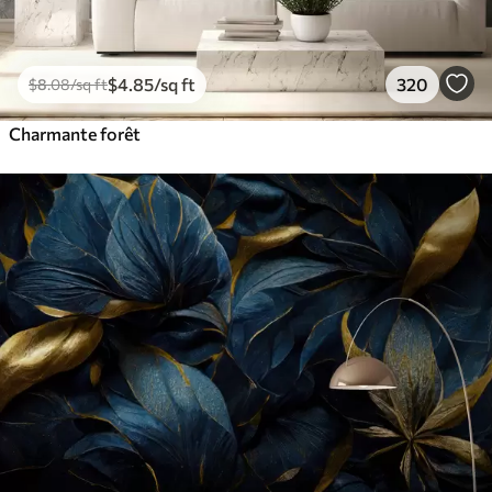
$
4
.85
/sq ft
320
$
8
.08
/sq ft
Charmante forêt