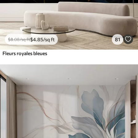
$
4
.85
/sq ft
81
$
8
.08
/sq ft
Fleurs royales bleues