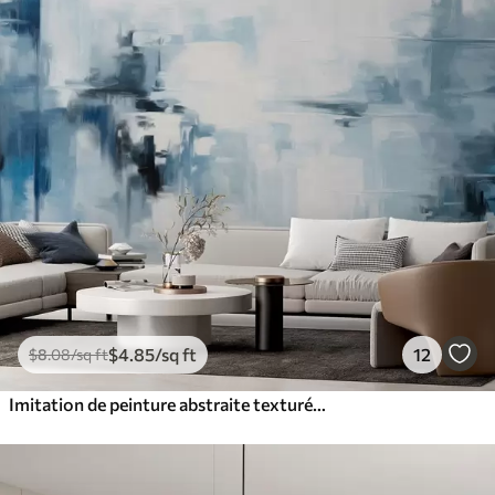
$
4
.85
/sq ft
12
$
8
.08
/sq ft
Imitation de peinture abstraite texturée représentant un paysage, avec des coups de pinceau bleus et blancs, style moderne