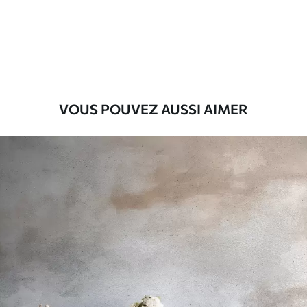
8
.08
$
4
.85
/sq ft
Premium
9
.73
$
5
.84
/sq ft
Vinyle Premium
VOUS POUVEZ AUSSI AIMER
11
.18
$
6
.71
/sq ft
Peel and Stick
14
.67
$
8
.80
/sq ft