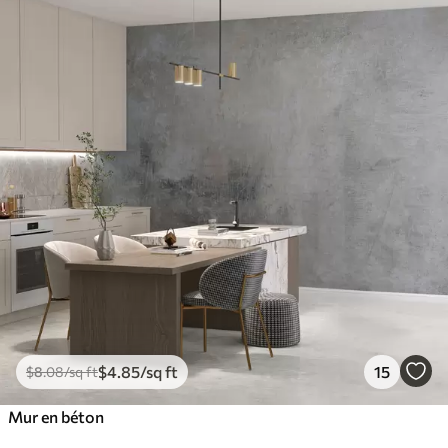
$
4
.85
/sq ft
15
$
8
.08
/sq ft
Mur en béton