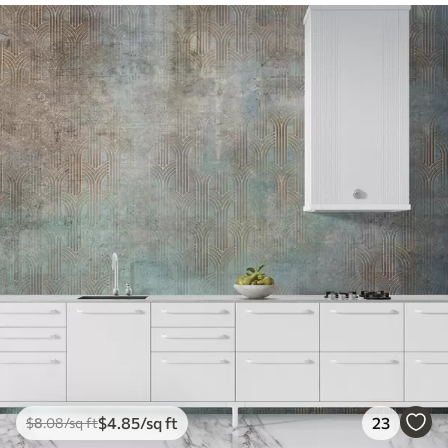
$
4
.85
/sq ft
23
$
8
.08
/sq ft