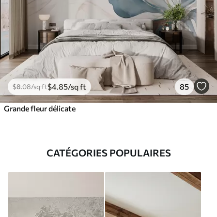
$
4
.85
/sq ft
85
$
8
.08
/sq ft
Grande fleur délicate
CATÉGORIES POPULAIRES