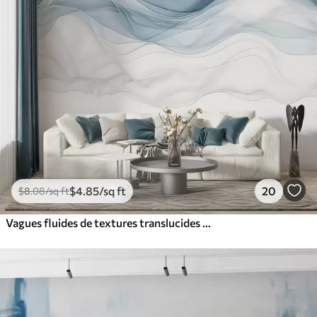
$
4
.85
/sq ft
20
$
8
.08
/sq ft
Vagues fluides de textures translucides dans les tons de bleu foncé, bleu clair et blanc sur un fond clair