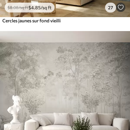
$
4
.85
/sq ft
27
$
8
.08
/sq ft
Cercles jaunes sur fond vieilli