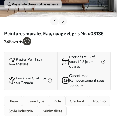
Voyez-le dans votre espace
Peintures murales Eau, nuage et gris Nr. u03136
34
Favoris
Prêt à être livré
Papier Peint sur
sous 1 à 3 jours
Mesure
ouvrés
Garantie de
Livraison Gratuite
Remboursement sous
au Canada
30 Jours
Bleue
Cyanotype
Vide
Gradient
Rothko
Style industriel
Minimaliste