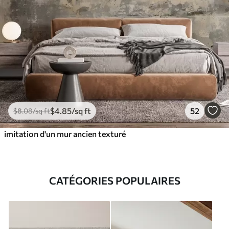
$
4
.85
/sq ft
52
$
8
.08
/sq ft
imitation d'un mur ancien texturé
CATÉGORIES POPULAIRES