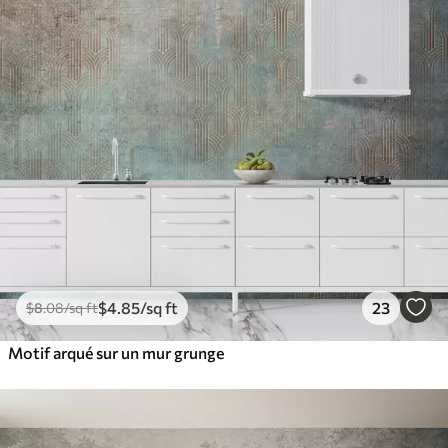
$
4
.85
/sq ft
23
$
8
.08
/sq ft
Motif arqué sur un mur grunge