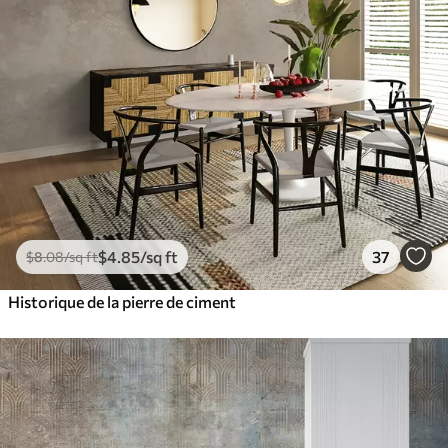
$
4
.85
/sq ft
37
$
8
.08
/sq ft
Historique de la pierre de ciment