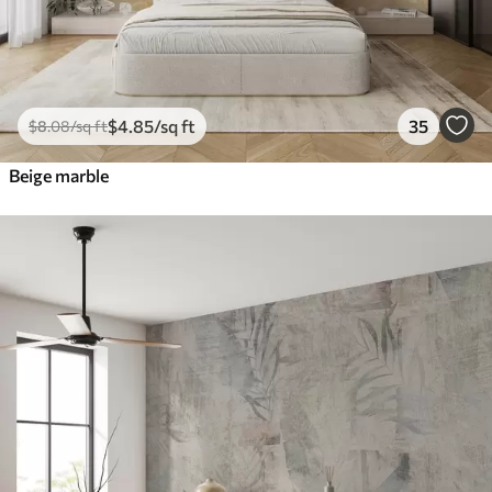
$
4
.85
/sq ft
35
$
8
.08
/sq ft
Beige marble