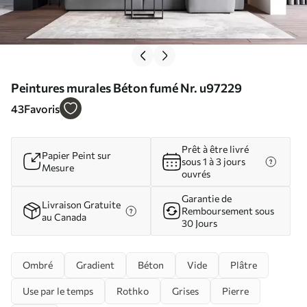
Peintures murales Béton fumé Nr. u97229
43
Favoris
Prêt à être livré
Papier Peint sur
sous 1 à 3 jours
Mesure
ouvrés
Garantie de
Livraison Gratuite
Remboursement sous
au Canada
30 Jours
Ombré
Gradient
Béton
Vide
Plâtre
Use par le temps
Rothko
Grises
Pierre