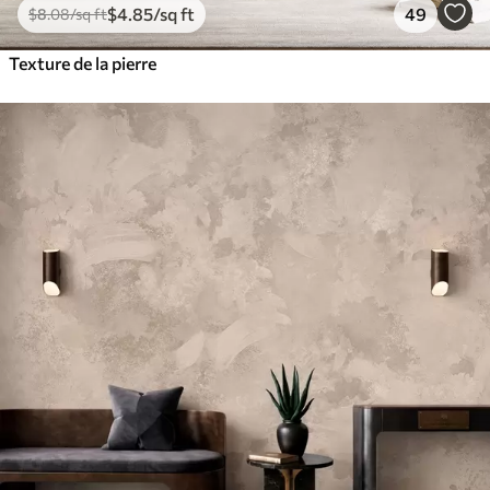
$
4
.85
/sq ft
49
$
8
.08
/sq ft
Texture de la pierre