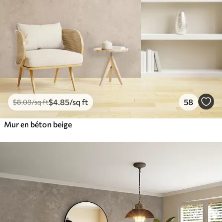
$
4
.85
/sq ft
58
$
8
.08
/sq ft
Mur en béton beige