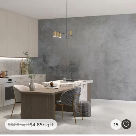
$
4
.85
/sq ft
15
$
8
.08
/sq ft