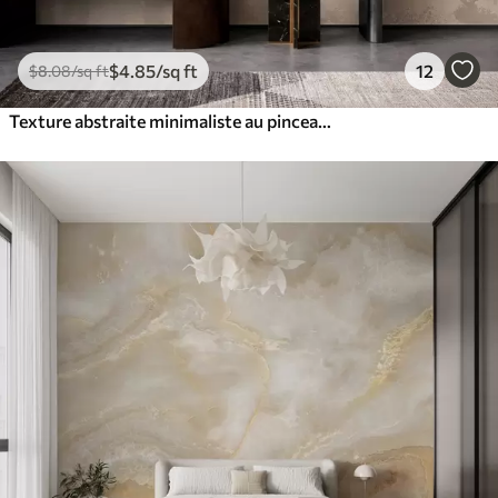
$
4
.85
/sq ft
12
$
8
.08
/sq ft
Texture abstraite minimaliste au pinceau dans des tons beiges