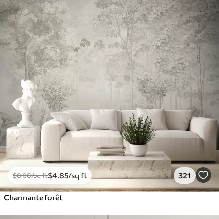
$
4
.85
/sq ft
321
$
8
.08
/sq ft
Charmante forêt