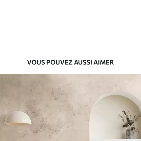
Premium
9
.73
$
5
.84
/sq ft
Vinyle Premium
11
.18
$
6
.71
/sq ft
VOUS POUVEZ AUSSI AIMER
Peel and Stick
14
.67
$
8
.80
/sq ft