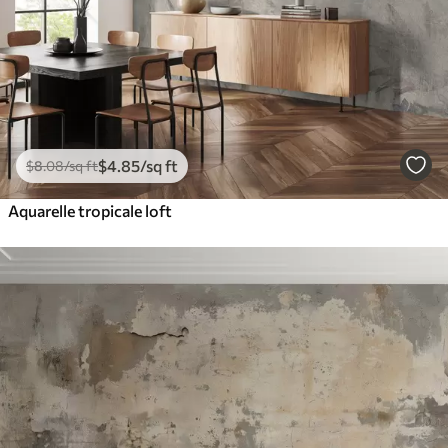
$
4
.85
/sq ft
$
8
.08
/sq ft
Aquarelle tropicale loft