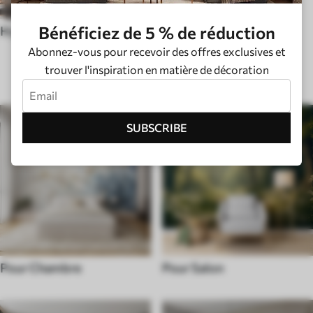
Bénéficiez de 5 % de réduction
Hygge
Abonnez-vous pour recevoir des offres exclusives et
trouver l'inspiration en matière de décoration
TYPE DE PIÈCE
SUBSCRIBE
Pour Chambre
Pour Salon