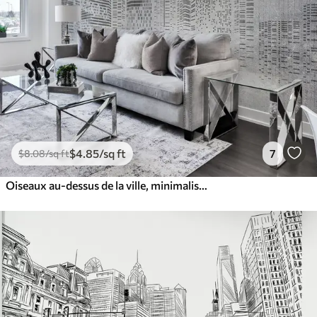
$
4
.85
/sq ft
7
$
8
.08
/sq ft
Oiseaux au-dessus de la ville, minimalisme