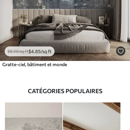
$
4
.85
/sq ft
$
8
.08
/sq ft
Gratte-ciel, bâtiment et monde
CATÉGORIES POPULAIRES