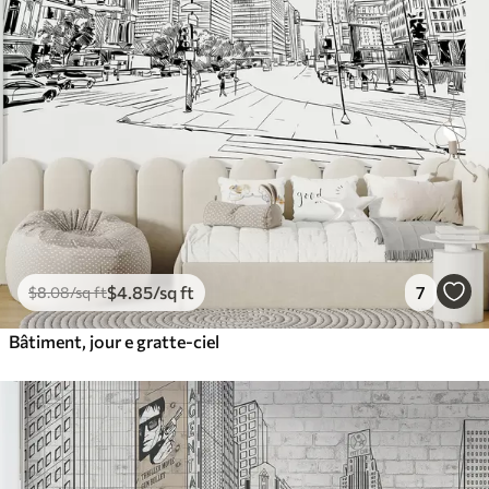
$
4
.85
/sq ft
7
$
8
.08
/sq ft
Bâtiment, jour e gratte-ciel