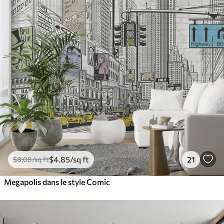
$
4
.85
/sq ft
21
$
8
.08
/sq ft
Megapolis dans le style Comic