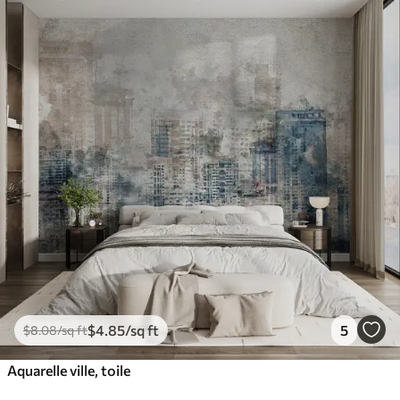
$
4
.85
/sq ft
5
$
8
.08
/sq ft
Aquarelle ville, toile