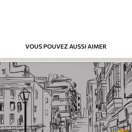
Premium
9
.73
$
5
.84
/sq ft
Vinyle Premium
11
.18
$
6
.71
/sq ft
VOUS POUVEZ AUSSI AIMER
Peel and Stick
14
.67
$
8
.80
/sq ft