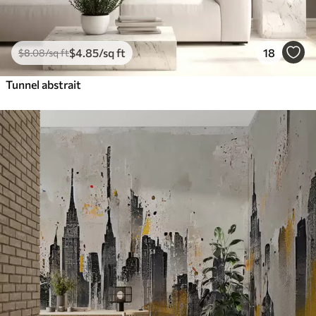
$
4
.85
/sq ft
18
$
8
.08
/sq ft
Tunnel abstrait