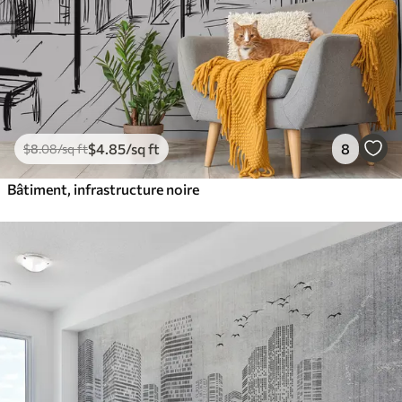
$
4
.85
/sq ft
8
$
8
.08
/sq ft
Bâtiment, infrastructure noire