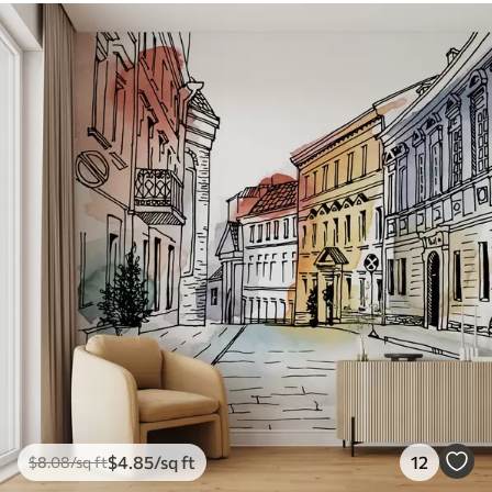
$
4
.85
/sq ft
12
$
8
.08
/sq ft