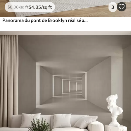
$
4
.85
/sq ft
3
$
8
.08
/sq ft
Panorama du pont de Brooklyn réalisé avec une technique de croquis rétro avec des lignes et des rayures