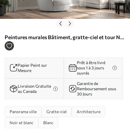
Peintures murales Bâtiment, gratte-ciel et tour Nr.
u29979
Prêt à être livré
Papier Peint sur
sous 1 à 3 jours
Mesure
ouvrés
Garantie de
Livraison Gratuite
Remboursement sous
au Canada
30 Jours
Panorama ville
Gratte-ciel
Architecture
Noir et blanc
Blanc