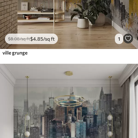
$
4
.85
/sq ft
1
$
8
.08
/sq ft
ville grunge