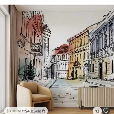
$
4
.85
/sq ft
12
$
8
.08
/sq ft