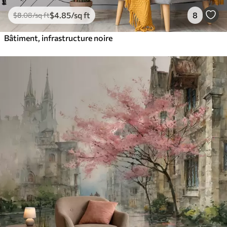
$
4
.85
/sq ft
8
$
8
.08
/sq ft
Bâtiment, infrastructure noire