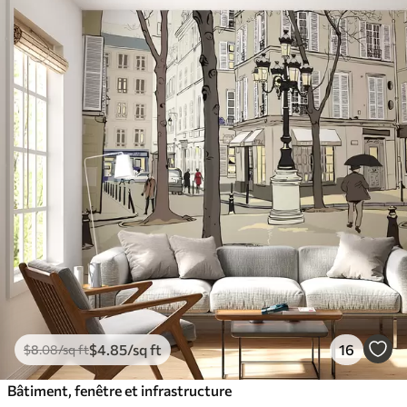
$
4
.85
/sq ft
16
$
8
.08
/sq ft
Bâtiment, fenêtre et infrastructure