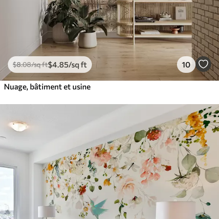
$
4
.85
/sq ft
10
$
8
.08
/sq ft
Nuage, bâtiment et usine