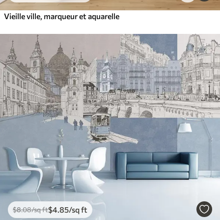
Vieille ville, marqueur et aquarelle
$
4
.85
/sq ft
$
8
.08
/sq ft