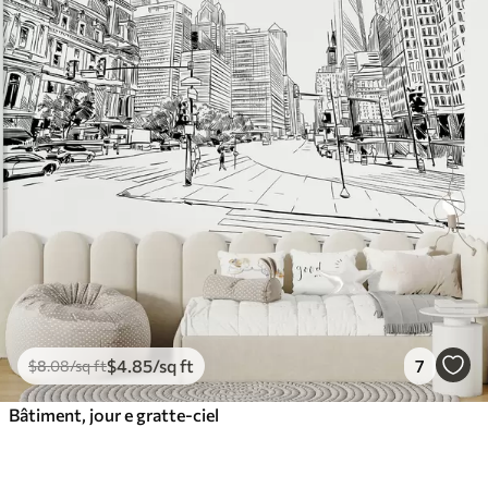
$
4
.85
/sq ft
7
$
8
.08
/sq ft
Bâtiment, jour e gratte-ciel