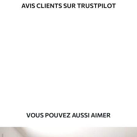
Méthode
Application transparente
AVIS CLIENTS SUR TRUSTPILOT
d'application
Matériaux disponibles
Standard
8
.08
$
4
.85
/sq ft
Premium
9
.73
$
5
.84
/sq ft
Vinyle Premium
11
.18
$
6
.71
/sq ft
VOUS POUVEZ AUSSI AIMER
Peel and Stick
14
.67
$
8
.80
/sq ft