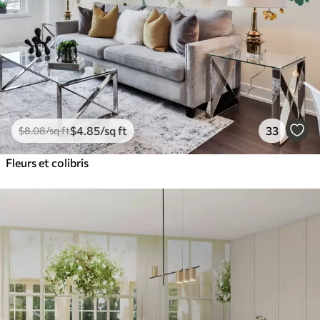
$
4
.85
/sq ft
33
$
8
.08
/sq ft
Fleurs et colibris