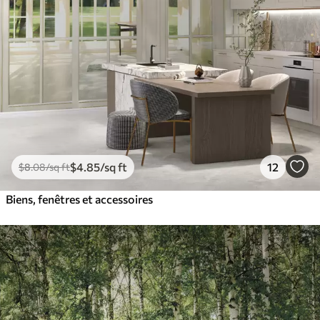
$
4
.85
/sq ft
12
$
8
.08
/sq ft
Biens, fenêtres et accessoires