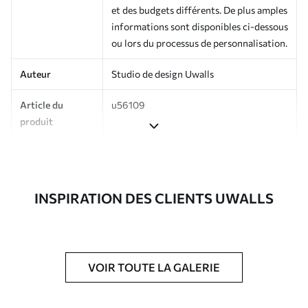
et des budgets différents. De plus amples
informations sont disponibles ci-dessous
ou lors du processus de personnalisation.
Auteur
Studio de design Uwalls
Article du
u56109
produit
Production
Imprimé sur commande et livré en
rouleaux jusqu’à 50 cm de large.
INSPIRATION DES CLIENTS UWALLS
Options
Vernis protecteur et/ou colle pour
supplémentaires
papier peint disponibles.
Entretien
Nettoyage doux avec une éponge. Les
papiers peints avec Vernis protecteur
VOIR TOUTE LA GALERIE
être nettoyés à l’eau.