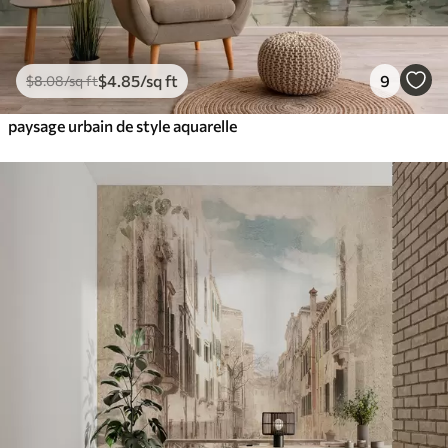
$
4
.85
/sq ft
9
$
8
.08
/sq ft
paysage urbain de style aquarelle