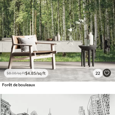
$
4
.85
/sq ft
22
$
8
.08
/sq ft
Forêt de bouleaux