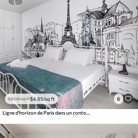
$
4
.85
/sq ft
6
$
8
.08
/sq ft
Ligne d'horizon de Paris dans un contour artistique