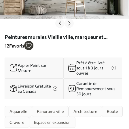
Peintures murales Vieille ville, marqueur et
aquarelle Nr. u51062
12
Favoris
Prêt à être livré
Papier Peint sur
sous 1 à 3 jours
Mesure
ouvrés
Garantie de
Livraison Gratuite
Remboursement sous
au Canada
30 Jours
Aquarelle
Panorama ville
Architecture
Route
Gravure
Espace en expansion