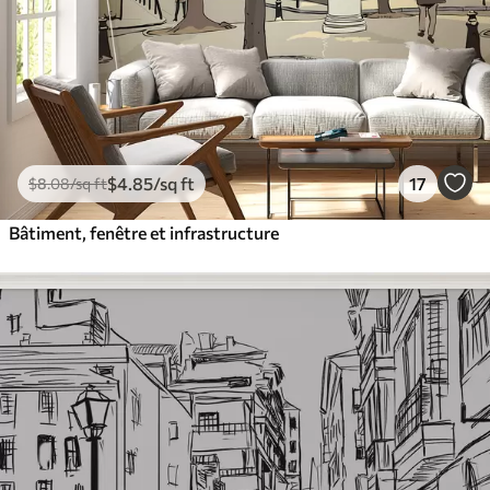
$
4
.85
/sq ft
17
$
8
.08
/sq ft
Bâtiment, fenêtre et infrastructure