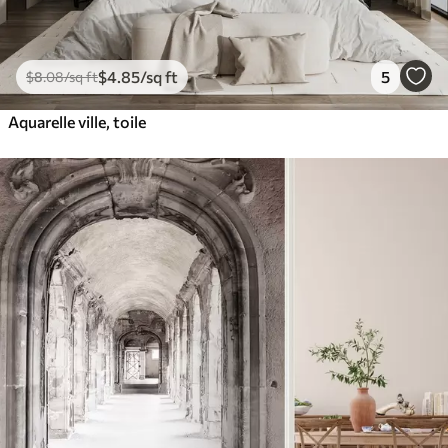
$
4
.85
/sq ft
5
$
8
.08
/sq ft
Aquarelle ville, toile