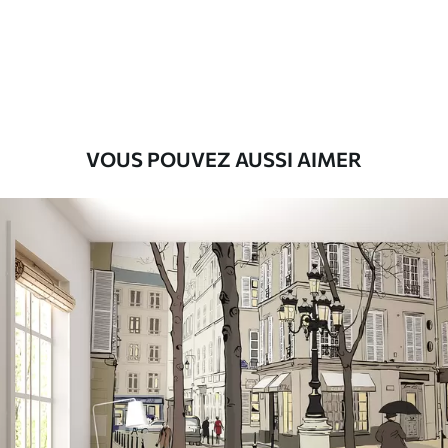
Premium
9
.73
$
5
.84
/sq ft
Vinyle Premium
11
.18
$
6
.71
/sq ft
VOUS POUVEZ AUSSI AIMER
Peel and Stick
14
.67
$
8
.80
/sq ft