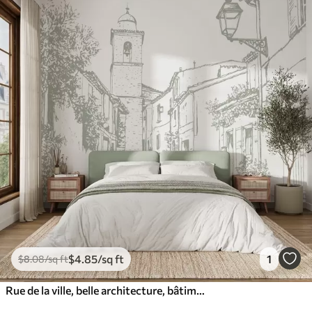
$
4
.85
/sq ft
1
$
8
.08
/sq ft
Rue de la ville, belle architecture, bâtiments, Méditerranée, dessin au trait, couleur olive