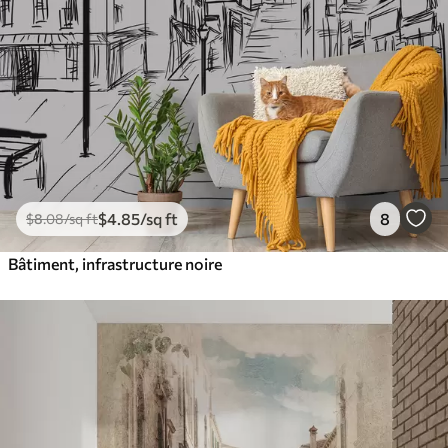
$
4
.85
/sq ft
8
$
8
.08
/sq ft
Bâtiment, infrastructure noire