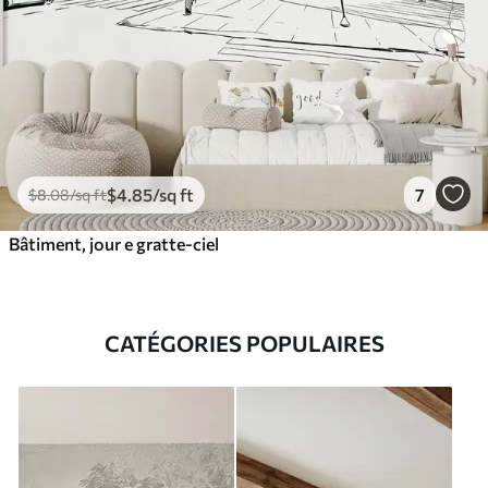
$
4
.85
/sq ft
7
$
8
.08
/sq ft
Bâtiment, jour e gratte-ciel
CATÉGORIES POPULAIRES