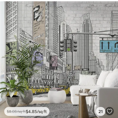
$
4
.85
/sq ft
21
$
8
.08
/sq ft