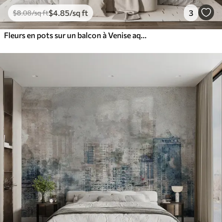
$
4
.85
/sq ft
3
$
8
.08
/sq ft
Fleurs en pots sur un balcon à Venise aquarelle