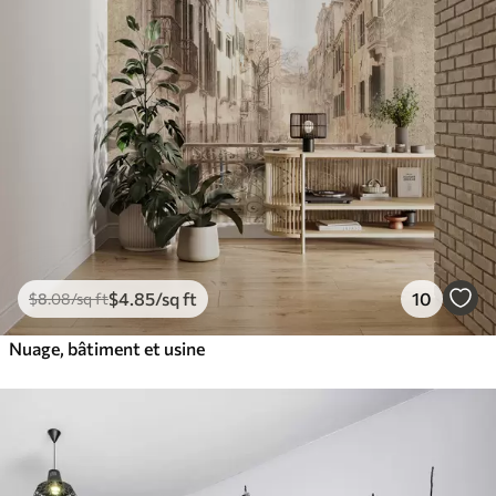
$
4
.85
/sq ft
10
$
8
.08
/sq ft
Nuage, bâtiment et usine