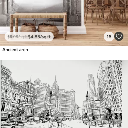
$
4
.85
/sq ft
16
$
8
.08
/sq ft
Ancient arch