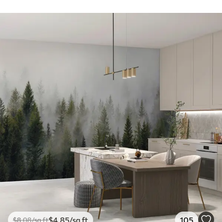
$
4
.85
/sq ft
105
$
8
.08
/sq ft