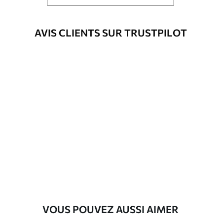
être nettoyés à l’eau.
Méthode
Application transparente
AVIS CLIENTS SUR TRUSTPILOT
d'application
Matériaux disponibles
Standard
8
.08
$
4
.85
/sq ft
Premium
9
.73
$
5
.84
/sq ft
Vinyle Premium
11
.18
$
6
.71
/sq ft
VOUS POUVEZ AUSSI AIMER