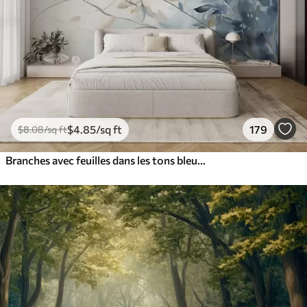
$
4
.85
/sq ft
179
$
8
.08
/sq ft
Branches avec feuilles dans les tons bleus et bruns, fond clair, doux et délicat, style aquarelle