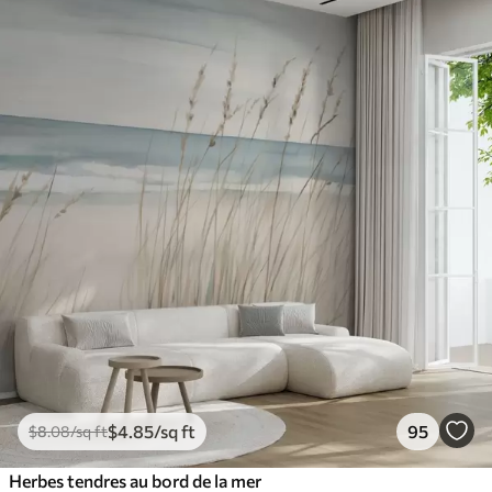
$
4
.85
/sq ft
95
$
8
.08
/sq ft
Herbes tendres au bord de la mer