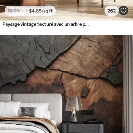
$
4
.85
/sq ft
262
$
8
.08
/sq ft
Paysage vintage texturé avec un arbre près d'une rivière et un ciel nuageux, art de la nature en tons sépia