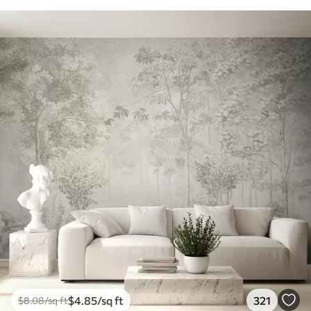
Peel and Stick
14
.67
$
8
.80
/sq ft
$
4
.85
/sq ft
321
$
8
.08
/sq ft