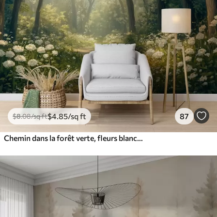
$
4
.85
/sq ft
87
$
8
.08
/sq ft
Chemin dans la forêt verte, fleurs blanches, lumière du soleil, dessin de style acrylique