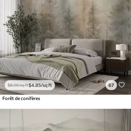
$
4
.85
/sq ft
67
$
8
.08
/sq ft
Forêt de conifères