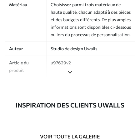
Matériau
Choisissez parmi trois matériaux de
haute qualité, chacun adapté à des pièces
et des budgets différents. De plus amples
informations sont disponibles ci-dessous
ou lors du processus de personnalisation.
Auteur
Studio de design Uwalls
Article du
u97629v2
produit
Production
Imprimé sur commande et livré en
rouleaux jusqu’à 50 cm de large.
INSPIRATION DES CLIENTS UWALLS
Options
Vernis protecteur et/ou colle pour
supplémentaires
papier peint disponibles.
Entretien
Nettoyage doux avec une éponge. Les
papiers peints avec Vernis protecteur
VOIR TOUTE LA GALERIE