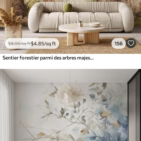
$
4
.85
/sq ft
156
$
8
.08
/sq ft
Sentier forestier parmi des arbres majestueux, style aquarelle