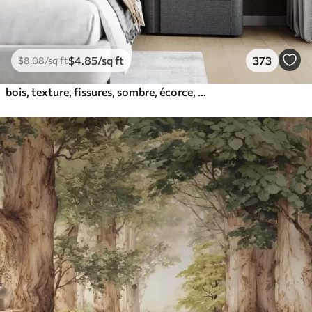
$
4
.85
/sq ft
373
$
8
.08
/sq ft
bois, texture, fissures, sombre, écorce, surface