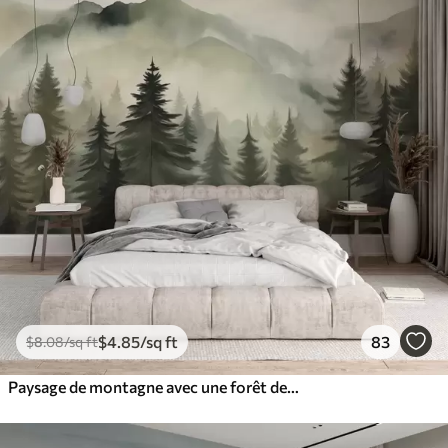
$
4
.85
/sq ft
83
$
8
.08
/sq ft
Paysage de montagne avec une forêt de pins et des montagnes étagées à l'aube avec un léger brouillard aquarelle imitation art