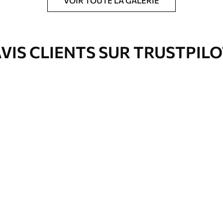
VOIR TOUTE LA GALERIE
ré en rouleaux jusqu’à 50 cm de large.
e pour papier peint disponibles.
VIS CLIENTS SUR TRUSTPIL
nge. Les papiers peints avec Vernis
’eau.
emium
3
$
5
.84
/sq ft
l and Stick
67
$
8
.80
/sq ft