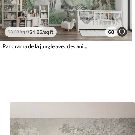
$
4
.85
/sq ft
68
$
8
.08
/sq ft
Panorama de la jungle avec des animaux