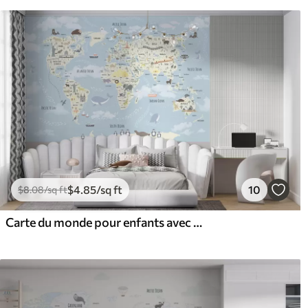
$
4
.85
/sq ft
10
$
8
.08
/sq ft
Carte du monde pour enfants avec animaux et points de repère