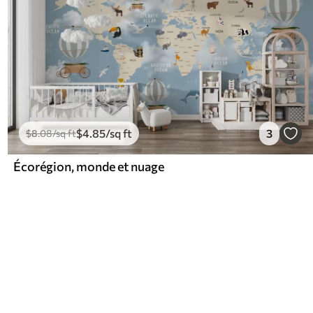
$
4
.85
/sq ft
3
$
8
.08
/sq ft
Écorégion, monde et nuage