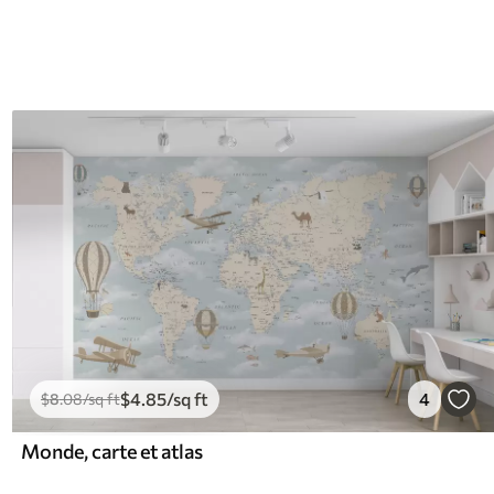
$
4
.85
/sq ft
4
$
8
.08
/sq ft
Monde, carte et atlas