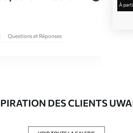
à part
t
Questions et Réponses
riaux de haute qualité, chacun adapté à des
rents. De plus amples informations sont
rs du processus de personnalisation.
SPIRATION DES CLIENTS UWA