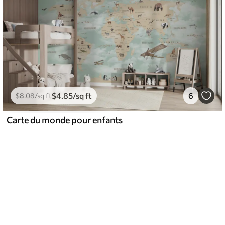
$
4
.85
/sq ft
6
$
8
.08
/sq ft
Carte du monde pour enfants