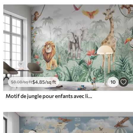
$
4
.85
/sq ft
10
$
8
.08
/sq ft
Motif de jungle pour enfants avec lion, girafe, éléphant et perroquets