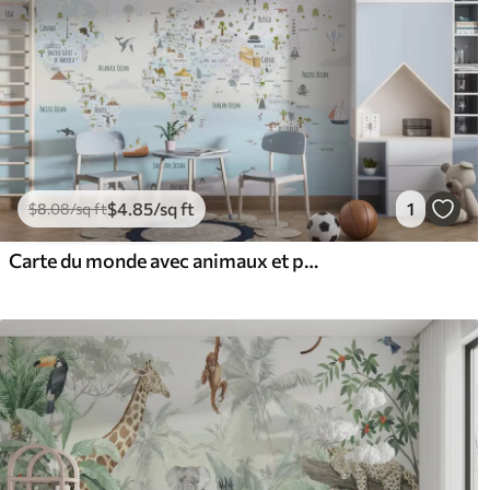
$
4
.85
/sq ft
1
$
8
.08
/sq ft
Carte du monde avec animaux et points de repère