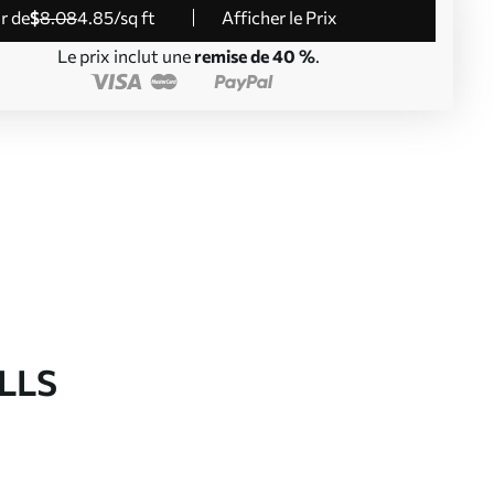
ir de
$
8
.08
4
.85
/sq ft
Afficher le Prix
Le prix inclut une
remise de 40 %
.
LLS