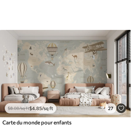
$
4
.85
/sq ft
27
$
8
.08
/sq ft
Carte du monde pour enfants