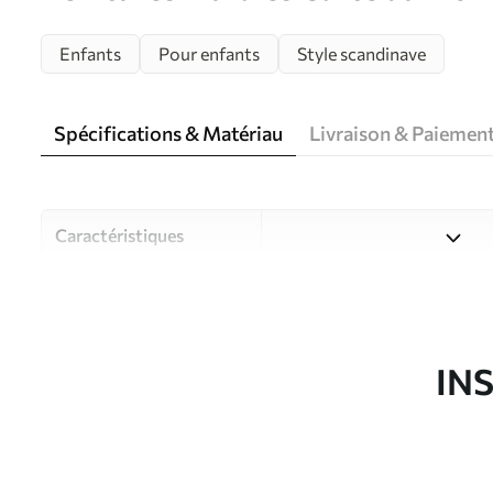
ukrainien Nr. u95274
Enfants
Pour enfants
Style scandinave
Spécifications & Matériau
Livraison & Paiemen
Caractéristiques
Matériau
Choisissez parmi trois maté
pièces et des budgets diffé
disponibles ci-dessous ou lo
IN
Auteur
Studio de design Uwalls
Article du produit
u95274