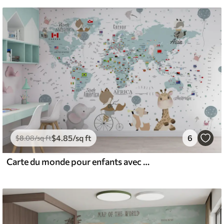
$
4
.85
/sq ft
6
$
8
.08
/sq ft
Carte du monde pour enfants avec animaux