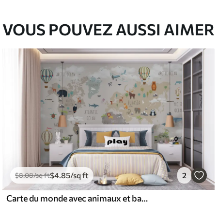
VOUS POUVEZ AUSSI AIMER
$
4
.85
/sq ft
2
$
8
.08
/sq ft
Carte du monde avec animaux et ballons