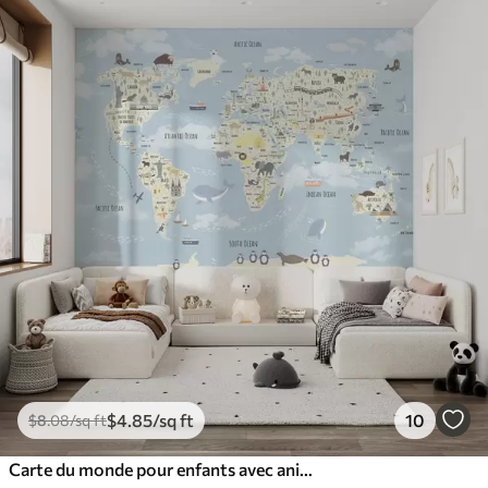
$
4
.85
/sq ft
10
$
8
.08
/sq ft
Carte du monde pour enfants avec animaux et points de repère