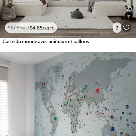
$
4
.85
/sq ft
2
$
8
.08
/sq ft
Carte du monde avec animaux et ballons