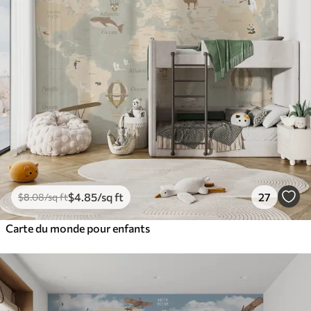
$
4
.85
/sq ft
27
$
8
.08
/sq ft
Carte du monde pour enfants