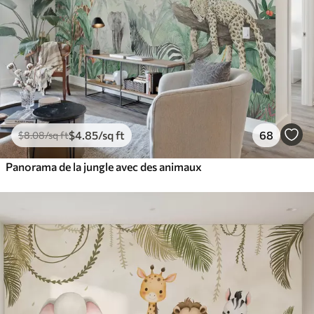
$
4
.85
/sq ft
68
$
8
.08
/sq ft
Panorama de la jungle avec des animaux