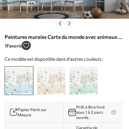
Peintures murales Carte du monde avec animaux et
points de repère Nr. w03410
1
Favoris
Ce modèle est disponible dans d'autres couleurs :
Prêt à être livré
Papier Peint sur
sous 1 à 3 jours
Mesure
ouvrés
Garantie de