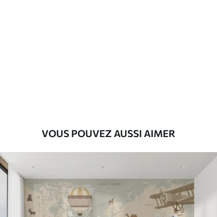
Standard
8
.08
$
4
.85
/sq ft
Premium
9
.73
$
5
.84
/sq ft
Vinyle Premium
11
.18
$
6
.71
/sq ft
VOUS POUVEZ AUSSI AIMER
Peel and Stick
14
.67
$
8
.80
/sq ft