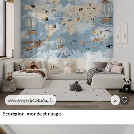
$
4
.85
/sq ft
3
$
8
.08
/sq ft
Écorégion, monde et nuage