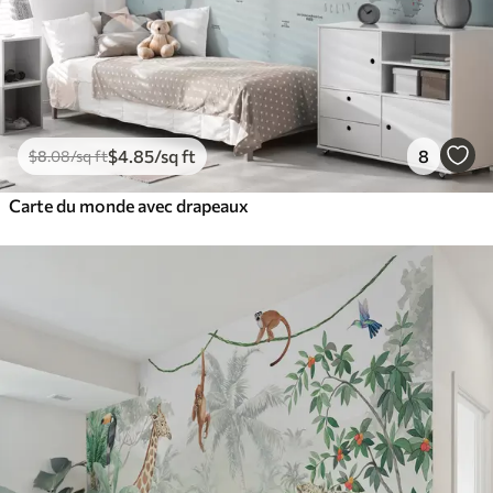
$
4
.85
/sq ft
8
$
8
.08
/sq ft
Carte du monde avec drapeaux