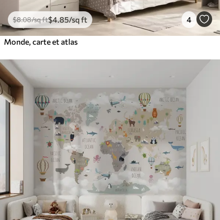
$
4
.85
/sq ft
4
$
8
.08
/sq ft
Monde, carte et atlas