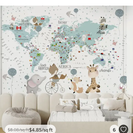
$
4
.85
/sq ft
6
$
8
.08
/sq ft