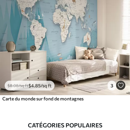
$
4
.85
/sq ft
3
$
8
.08
/sq ft
Carte du monde sur fond de montagnes
CATÉGORIES POPULAIRES