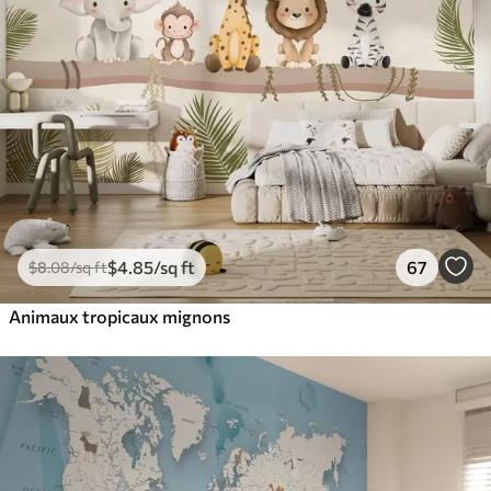
$
4
.85
/sq ft
67
$
8
.08
/sq ft
Animaux tropicaux mignons