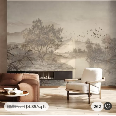
$
4
.85
/sq ft
262
$
8
.08
/sq ft