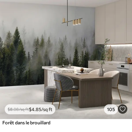
$
4
.85
/sq ft
105
$
8
.08
/sq ft
Forêt dans le brouillard