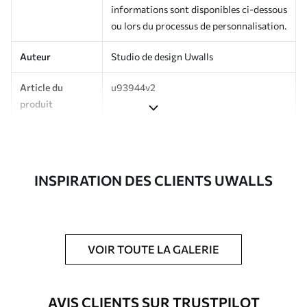
informations sont disponibles ci-dessous
ou lors du processus de personnalisation.
Auteur
Studio de design Uwalls
Article du
u93944v2
produit
Production
Imprimé sur commande et livré en
rouleaux jusqu’à 50 cm de large.
INSPIRATION DES CLIENTS UWALLS
Options
Vernis protecteur et/ou colle pour
supplémentaires
papier peint disponibles.
Entretien
Nettoyage doux avec une éponge. Les
papiers peints avec Vernis protecteur
VOIR TOUTE LA GALERIE
être nettoyés à l’eau.
Méthode
Application transparente
AVIS CLIENTS SUR TRUSTPILOT