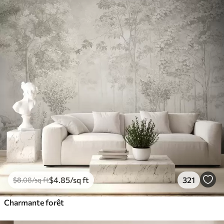
$
4
.85
/sq ft
321
$
8
.08
/sq ft
Charmante forêt