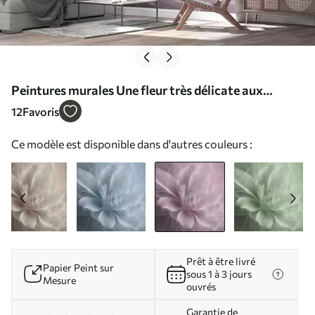
Peintures murales Une fleur très délicate aux
couleurs roses Nr. u93944v2
12
Favoris
Ce modèle est disponible dans d'autres couleurs :
Prêt à être livré
Papier Peint sur
sous 1 à 3 jours
Mesure
ouvrés
Garantie de