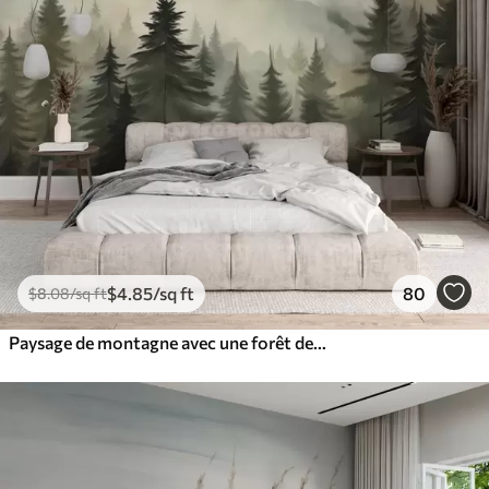
$
4
.85
/sq ft
80
$
8
.08
/sq ft
Paysage de montagne avec une forêt de pins et des montagnes étagées à l'aube avec un léger brouillard aquarelle imitation art