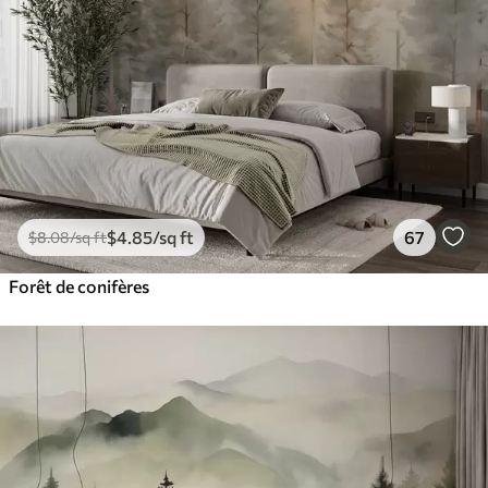
$
4
.85
/sq ft
67
$
8
.08
/sq ft
Forêt de conifères