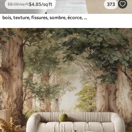
$
4
.85
/sq ft
373
$
8
.08
/sq ft
bois, texture, fissures, sombre, écorce, surface