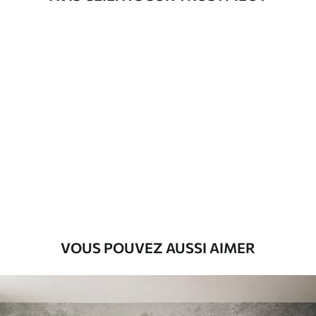
d'application
Matériaux disponibles
Standard
8
.08
$
4
.85
/sq ft
Premium
9
.73
$
5
.84
/sq ft
Vinyle Premium
11
.18
$
6
.71
/sq ft
VOUS POUVEZ AUSSI AIMER
Peel and Stick
14
.67
$
8
.80
/sq ft