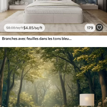
$
4
.85
/sq ft
179
$
8
.08
/sq ft
Branches avec feuilles dans les tons bleus et bruns, fond clair, doux et délicat, style aquarelle