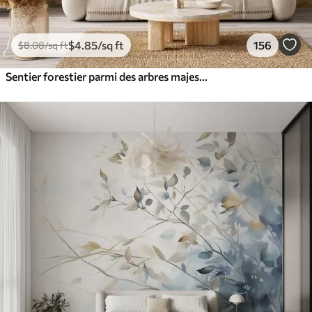
$
4
.85
/sq ft
156
$
8
.08
/sq ft
Sentier forestier parmi des arbres majestueux, style aquarelle