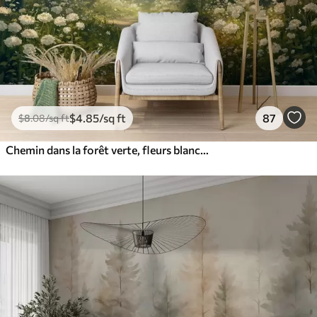
$
4
.85
/sq ft
87
$
8
.08
/sq ft
Chemin dans la forêt verte, fleurs blanches, lumière du soleil, dessin de style acrylique