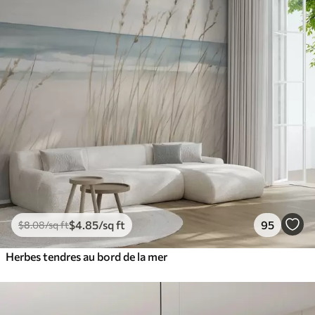
$
4
.85
/sq ft
95
$
8
.08
/sq ft
Herbes tendres au bord de la mer