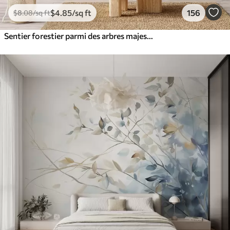
$
4
.85
/sq ft
156
$
8
.08
/sq ft
Sentier forestier parmi des arbres majestueux, style aquarelle