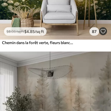
$
4
.85
/sq ft
87
$
8
.08
/sq ft
Chemin dans la forêt verte, fleurs blanches, lumière du soleil, dessin de style acrylique