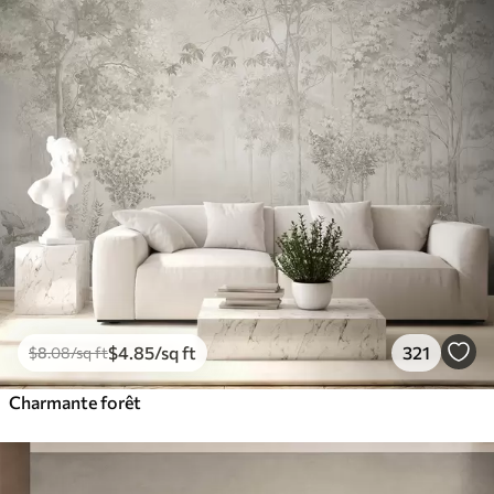
$
4
.85
/sq ft
321
$
8
.08
/sq ft
Charmante forêt