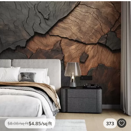
$
4
.85
/sq ft
373
$
8
.08
/sq ft