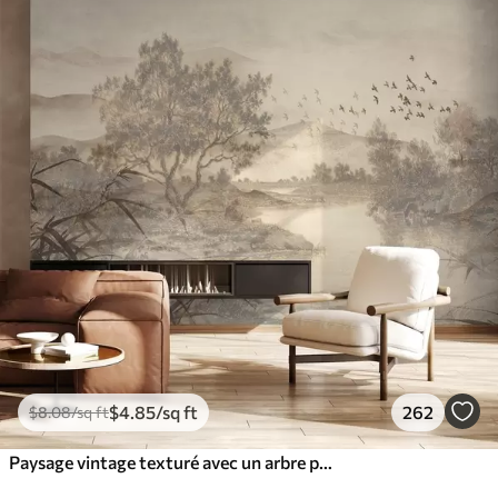
$
4
.85
/sq ft
262
$
8
.08
/sq ft
Paysage vintage texturé avec un arbre près d'une rivière et un ciel nuageux, art de la nature en tons sépia