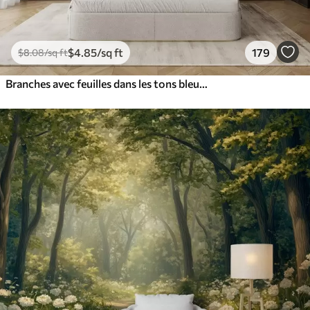
$
4
.85
/sq ft
179
$
8
.08
/sq ft
Branches avec feuilles dans les tons bleus et bruns, fond clair, doux et délicat, style aquarelle