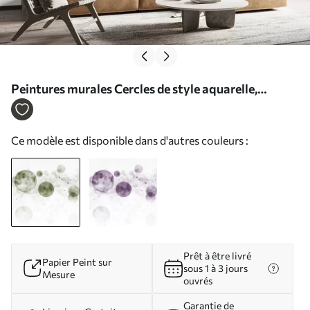
Peintures murales Cercles de style aquarelle,
abstraction, éthéré, art fluide, couleurs vertes Nr.
w03405v1
Ce modèle est disponible dans d'autres couleurs :
Prêt à être livré
Papier Peint sur
sous 1 à 3 jours
Mesure
ouvrés
Garantie de