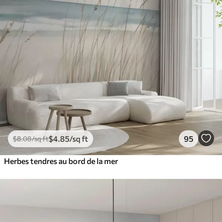
$
4
.85
/sq ft
95
$
8
.08
/sq ft
Herbes tendres au bord de la mer