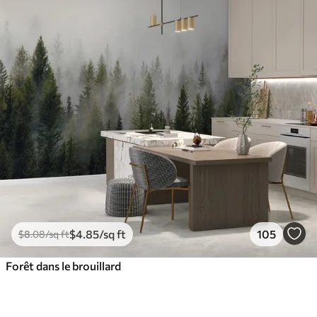
$
4
.85
/sq ft
105
$
8
.08
/sq ft
Forêt dans le brouillard