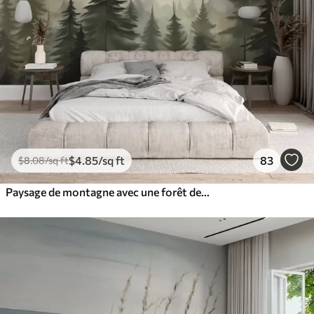
$
4
.85
/sq ft
83
$
8
.08
/sq ft
Paysage de montagne avec une forêt de pins et des montagnes étagées à l'aube avec un léger brouillard aquarelle imitation art