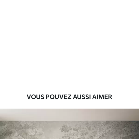
Matériaux disponibles
Standard
8
.08
$
4
.85
/sq ft
Premium
9
.73
$
5
.84
/sq ft
Vinyle Premium
11
.18
$
6
.71
/sq ft
VOUS POUVEZ AUSSI AIMER
Peel and Stick
14
.67
$
8
.80
/sq ft