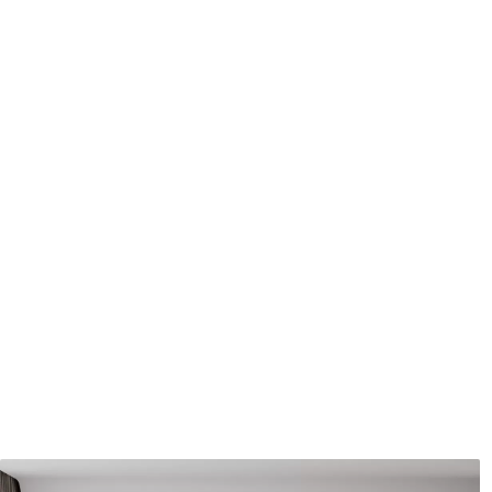
protecteur être nettoyés à l
Méthode d'application
Application transparente
Matériaux disponibles
Standard
Pr
8
.08
9
.7
$
4
.85
/sq ft
Vinyle Premium
Pee
11
.18
14
.
$
6
.71
/sq ft