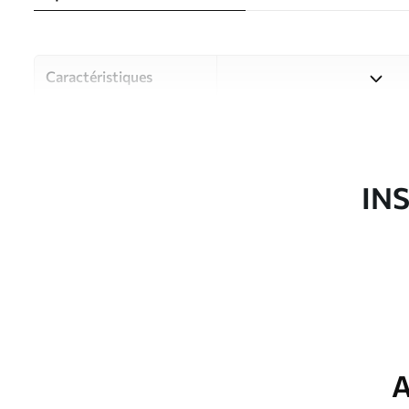
Caractéristiques
Matériau
Choisissez parmi trois maté
pièces et des budgets diffé
disponibles ci-dessous ou lo
IN
Auteur
Studio de design Uwalls
Article du produit
w03404v2
Production
Imprimé sur commande et liv
Options
Vernis protecteur et/ou coll
supplémentaires
A
Entretien
Nettoyage doux avec une épo