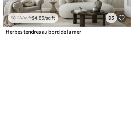
$
4
.85
/sq ft
95
$
8
.08
/sq ft
Herbes tendres au bord de la mer