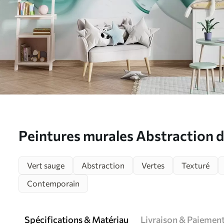
Peintures murales Abstraction 
géométriques, style flou, dégrad
Vert sauge
Abstraction
Vertes
Texturé
marine Nr. w03404v2
Contemporain
Spécifications & Matériau
Livraison & Paiemen