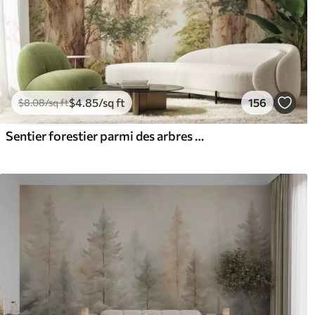
$
4
.85
/sq ft
156
$
8
.08
/sq ft
Sentier forestier parmi des arbres majestueux, style aquarelle