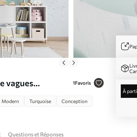
Pap
Liv
Ca
de vagues
1
Favoris
à part
é, couleurs aigue-
Modern
Turquoise
Conception
t
Questions et Réponses