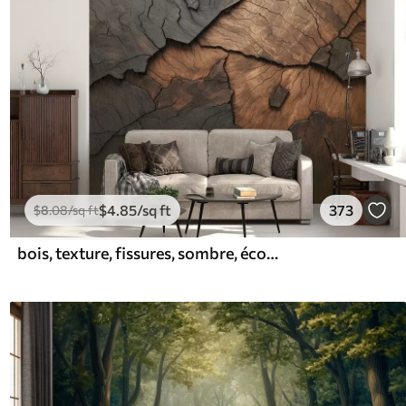
$
4
.85
/sq ft
373
$
8
.08
/sq ft
bois, texture, fissures, sombre, écorce, surface