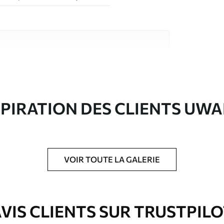
riaux de haute qualité, chacun adapté à des
rents. De plus amples informations sont
rs du processus de personnalisation.
SPIRATION DES CLIENTS UWA
VOIR TOUTE LA GALERIE
ré en rouleaux jusqu’à 50 cm de large.
e pour papier peint disponibles.
VIS CLIENTS SUR TRUSTPIL
nge. Les papiers peints avec Vernis