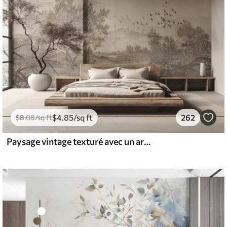
$
4
.85
/sq ft
262
$
8
.08
/sq ft
Paysage vintage texturé avec un arbre près d'une rivière et un ciel nuageux, art de la nature en tons sépia