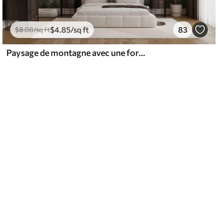
$
4
.85
/sq ft
83
$
8
.08
/sq ft
Paysage de montagne avec une forêt de pins et des montagnes étagées à l'aube avec un léger brouillard aquarelle imitation art