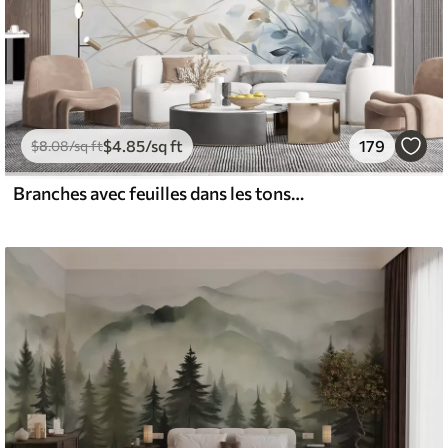
$
4
.85
/sq ft
179
$
8
.08
/sq ft
Branches avec feuilles dans les tons bleus et bruns, fond clair, doux et délicat, style aquarelle