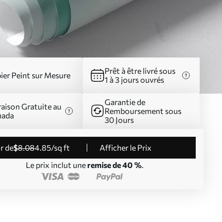
Prêt à être livré sous
ier Peint sur Mesure
1 à 3 jours ouvrés
Garantie de
raison Gratuite au
Remboursement sous
nada
30 Jours
ir de
$
8
.08
4
.85
/sq ft
Afficher le Prix
Le prix inclut une
remise de 40 %
.