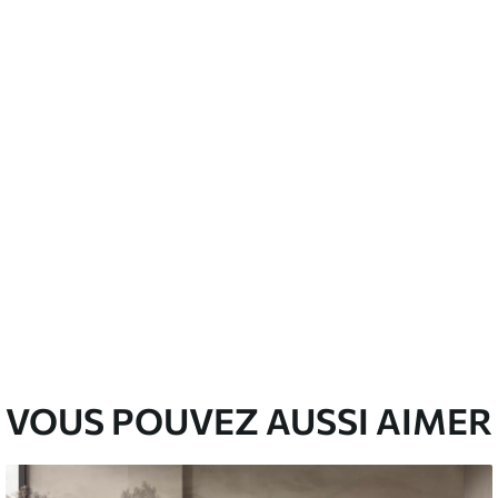
’eau.
emium
3
$
5
.84
/sq ft
l and Stick
67
$
8
.80
/sq ft
VOUS POUVEZ AUSSI AIMER