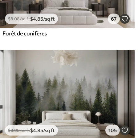
$
4
.85
/sq ft
67
$
8
.08
/sq ft
Forêt de conifères
$
4
.85
/sq ft
105
$
8
.08
/sq ft