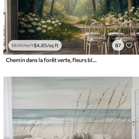
$
4
.85
/sq ft
87
$
8
.08
/sq ft
Chemin dans la forêt verte, fleurs blanches, lumière du soleil, dessin de style acrylique