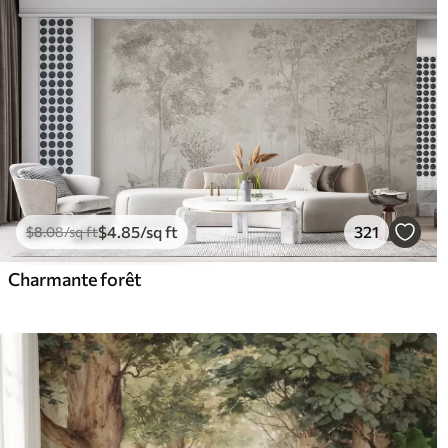
$
4
.85
/sq ft
321
$
8
.08
/sq ft
Charmante forêt