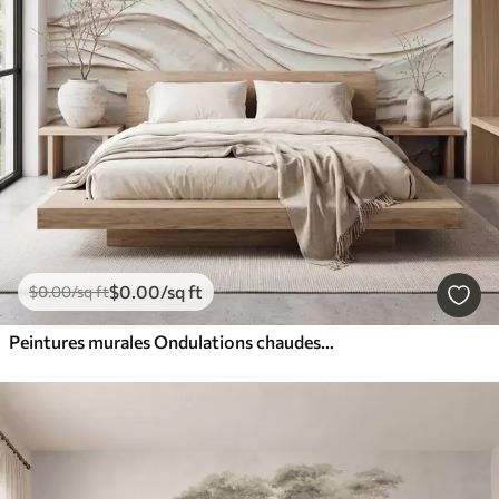
$
0
.00
/sq ft
$
0
.00
/sq ft
Peintures murales Ondulations chaudes aux tons crème et pêche imitant un enduit texturé, abstrait