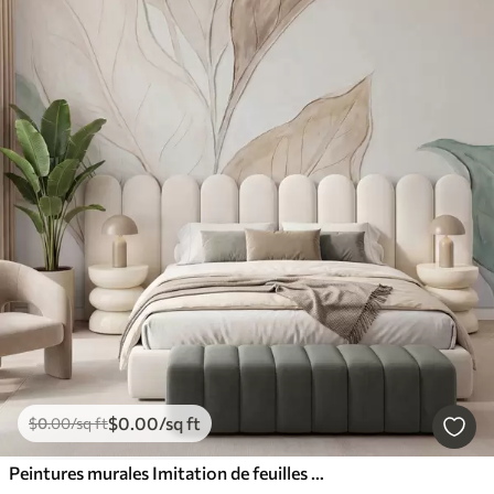
$
0
.00
/sq ft
$
0
.00
/sq ft
Peintures murales Imitation de feuilles délicates de couleur beige-vert, moulées en relief