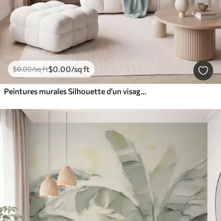
$
0
.00
/sq ft
$
0
.00
/sq ft
Peintures murales Silhouette d'un visage sur un fond abstrait