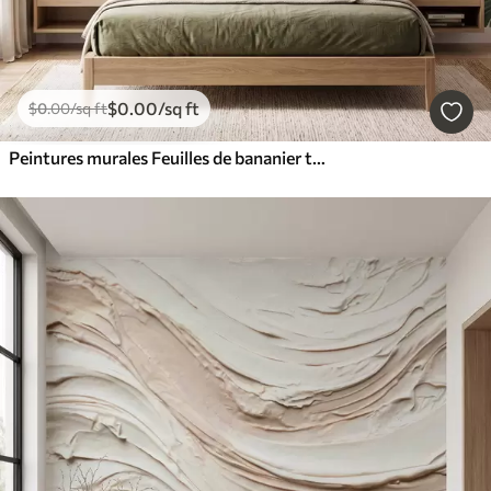
$
0
.00
/sq ft
$
0
.00
/sq ft
Peintures murales Feuilles de bananier tropicales ornées de grappes de baies de café rouges, style aquarelle