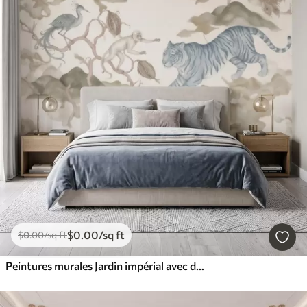
$
0
.00
/sq ft
$
0
.00
/sq ft
Peintures murales Jardin impérial avec des animaux de style oriental : singe, léopard, tigre, paon et héron