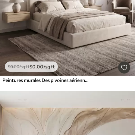
$
0
.00
/sq ft
$
0
.00
/sq ft
Peintures murales Des pivoines aériennes aux douces nuances de beige poudré