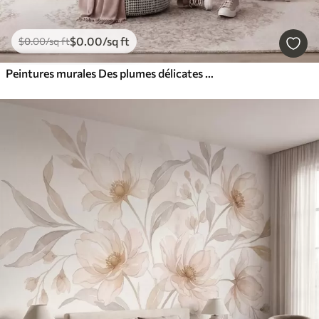
$
0
.00
/sq ft
$
0
.00
/sq ft
Peintures murales Des plumes délicates et aériennes, nimbées d'une brume rose-pêche aux reflets chatoyants