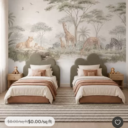
$
0
.00
/sq ft
$
0
.00
/sq ft