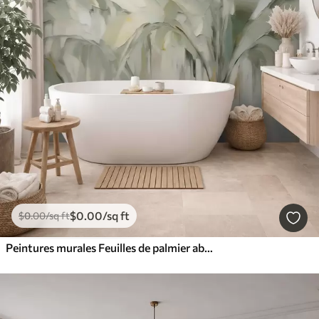
$
0
.00
/sq ft
$
0
.00
/sq ft
Peintures murales Feuilles de palmier abstraites, imitation de peinture