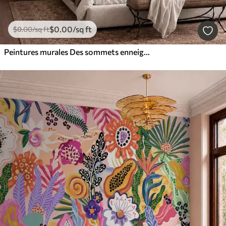
$
0
.00
/sq ft
$
0
.00
/sq ft
Peintures murales Des sommets enneigés et un lac paisible aux reflets miroitants