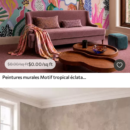
$
0
.00
/sq ft
$
0
.00
/sq ft
Peintures murales Motif tropical éclatant composé de fleurs, de feuilles et de fruits colorés