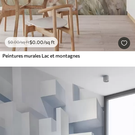
$
0
.00
/sq ft
$
0
.00
/sq ft
Peintures murales Lac et montagnes