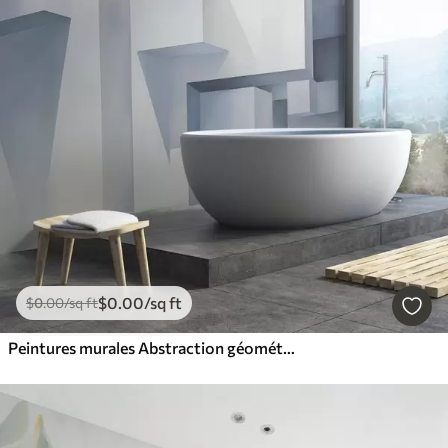
$
0
.00
/sq ft
$
0
.00
/sq ft
Peintures murales Abstraction géométrique