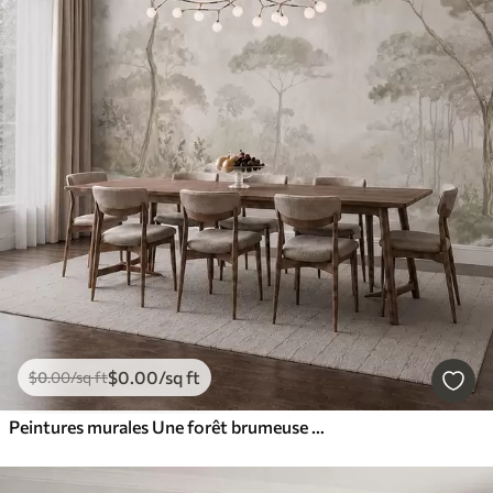
$
0
.00
/sq ft
$
0
.00
/sq ft
Peintures murales Une forêt brumeuse au bord d'un plan d'eau paisible, dans des tons pastel naturels et doux