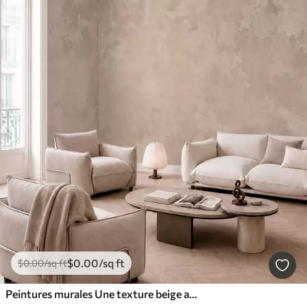
$
0
.00
/sq ft
$
0
.00
/sq ft
Peintures murales Une texture beige amande chaleureuse aux dégradés naturels et doux