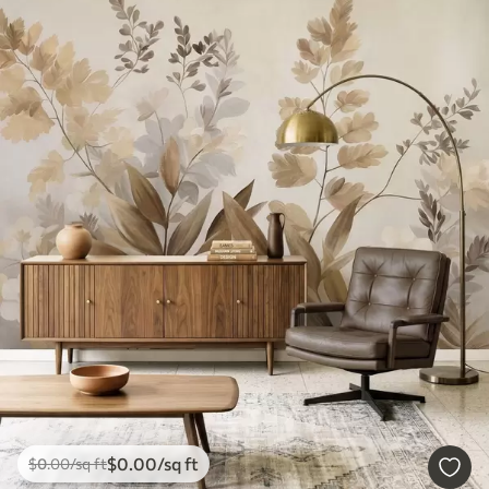
$
0
.00
/sq ft
$
0
.00
/sq ft