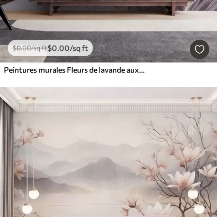
$
0
.00
/sq ft
$
0
.00
/sq ft
Peintures murales Fleurs de lavande aux longues tiges et feuilles, œuvre d'art aux textures douces aux tons pastel