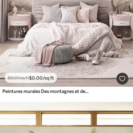
$
0
.00
/sq ft
$
0
.00
/sq ft
Peintures murales Des montagnes et des branches de magnolia roses en fleurs, un paysage riche en textures