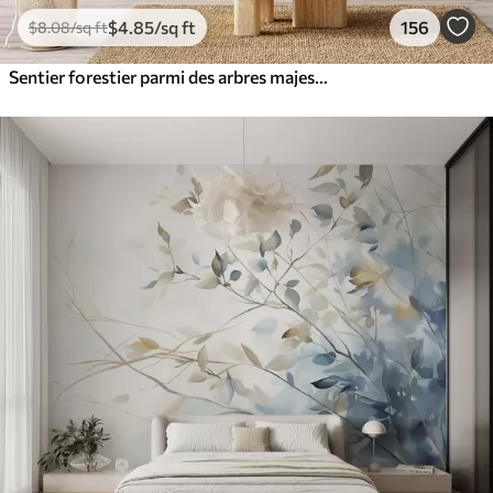
$
4
.85
/sq ft
156
$
8
.08
/sq ft
Sentier forestier parmi des arbres majestueux, style aquarelle