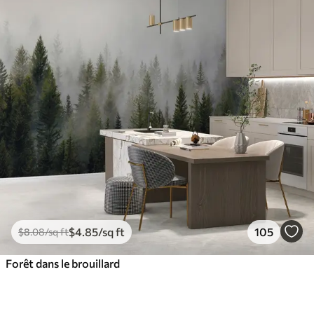
$
4
.85
/sq ft
105
$
8
.08
/sq ft
Forêt dans le brouillard