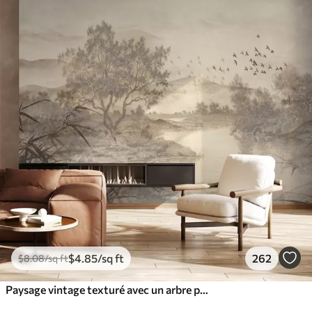
$
4
.85
/sq ft
262
$
8
.08
/sq ft
Paysage vintage texturé avec un arbre près d'une rivière et un ciel nuageux, art de la nature en tons sépia