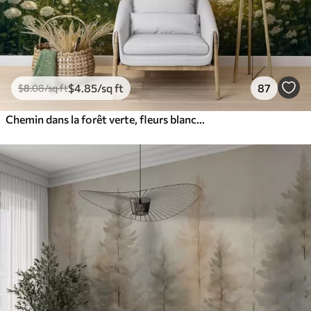
$
4
.85
/sq ft
87
$
8
.08
/sq ft
Chemin dans la forêt verte, fleurs blanches, lumière du soleil, dessin de style acrylique