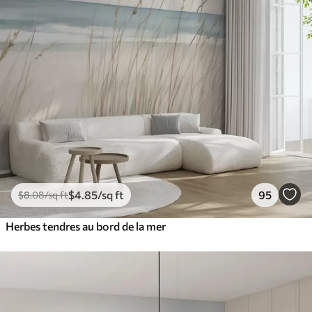
$
4
.85
/sq ft
95
$
8
.08
/sq ft
Herbes tendres au bord de la mer