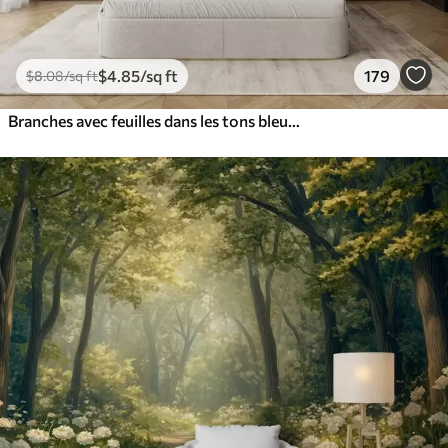
$
4
.85
/sq ft
179
$
8
.08
/sq ft
Branches avec feuilles dans les tons bleus et bruns, fond clair, doux et délicat, style aquarelle