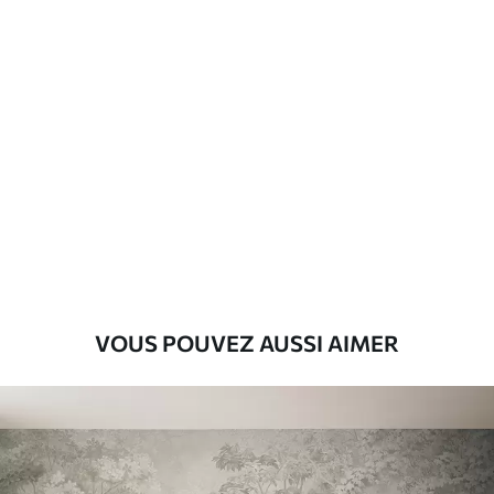
Matériaux disponibles
Standard
8
.08
$
4
.85
/sq ft
Premium
9
.73
$
5
.84
/sq ft
Vinyle Premium
11
.18
$
6
.71
/sq ft
VOUS POUVEZ AUSSI AIMER
Peel and Stick
14
.67
$
8
.80
/sq ft