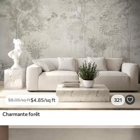
$
4
.85
/sq ft
321
$
8
.08
/sq ft
Charmante forêt