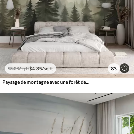
$
4
.85
/sq ft
83
$
8
.08
/sq ft
Paysage de montagne avec une forêt de pins et des montagnes étagées à l'aube avec un léger brouillard aquarelle imitation art