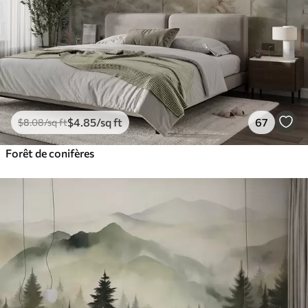
$
4
.85
/sq ft
67
$
8
.08
/sq ft
Forêt de conifères