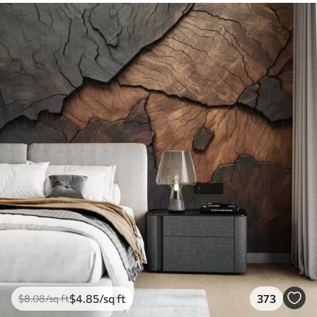
$
4
.85
/sq ft
373
$
8
.08
/sq ft