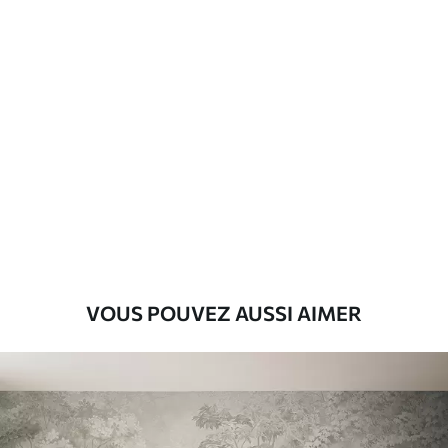
Matériaux disponibles
Standard
8
.08
$
4
.85
/sq ft
Premium
9
.73
$
5
.84
/sq ft
Vinyle Premium
11
.18
$
6
.71
/sq ft
VOUS POUVEZ AUSSI AIMER
Peel and Stick
14
.67
$
8
.80
/sq ft