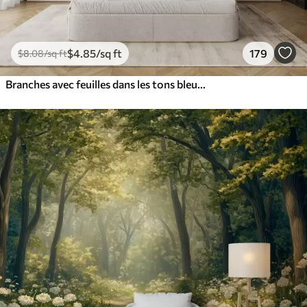
$
4
.85
/sq ft
179
$
8
.08
/sq ft
Branches avec feuilles dans les tons bleus et bruns, fond clair, doux et délicat, style aquarelle