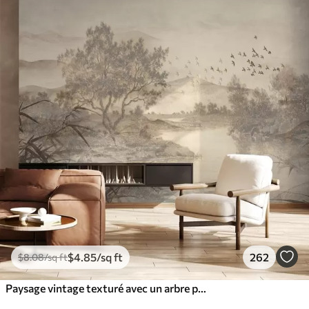
$
4
.85
/sq ft
262
$
8
.08
/sq ft
Paysage vintage texturé avec un arbre près d'une rivière et un ciel nuageux, art de la nature en tons sépia