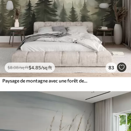
$
4
.85
/sq ft
83
$
8
.08
/sq ft
Paysage de montagne avec une forêt de pins et des montagnes étagées à l'aube avec un léger brouillard aquarelle imitation art