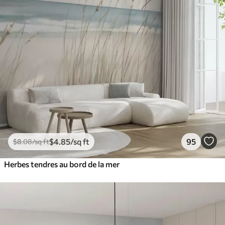
$
4
.85
/sq ft
95
$
8
.08
/sq ft
Herbes tendres au bord de la mer