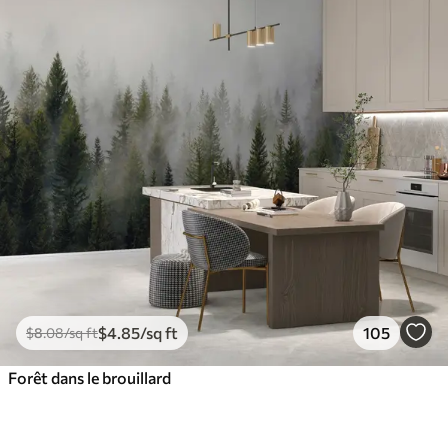
$
4
.85
/sq ft
105
$
8
.08
/sq ft
Forêt dans le brouillard