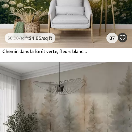
$
4
.85
/sq ft
87
$
8
.08
/sq ft
Chemin dans la forêt verte, fleurs blanches, lumière du soleil, dessin de style acrylique