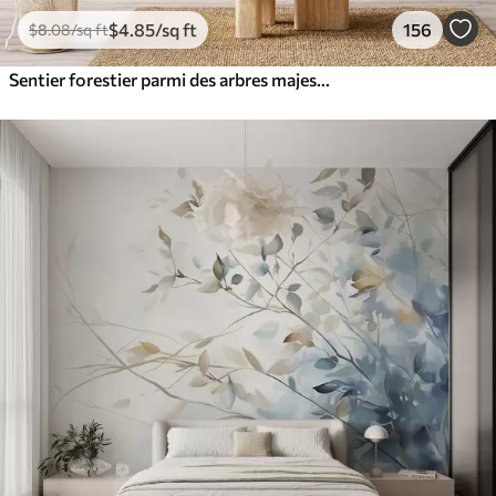
$
4
.85
/sq ft
156
$
8
.08
/sq ft
Sentier forestier parmi des arbres majestueux, style aquarelle