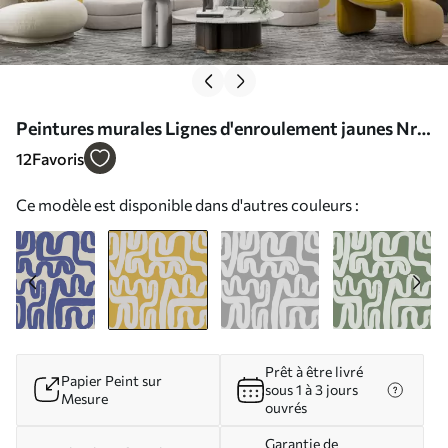
Peintures murales Lignes d'enroulement jaunes Nr.
w01686v1
12
Favoris
Ce modèle est disponible dans d'autres couleurs :
Prêt à être livré
Papier Peint sur
sous 1 à 3 jours
Mesure
ouvrés
Garantie de