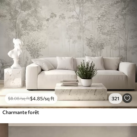
$
4
.85
/sq ft
321
$
8
.08
/sq ft
Charmante forêt