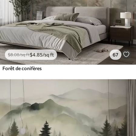
$
4
.85
/sq ft
67
$
8
.08
/sq ft
Forêt de conifères