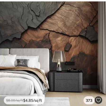
$
4
.85
/sq ft
373
$
8
.08
/sq ft