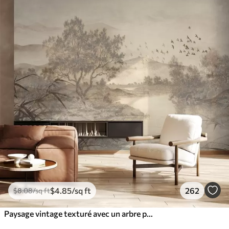
$
4
.85
/sq ft
262
$
8
.08
/sq ft
Paysage vintage texturé avec un arbre près d'une rivière et un ciel nuageux, art de la nature en tons sépia