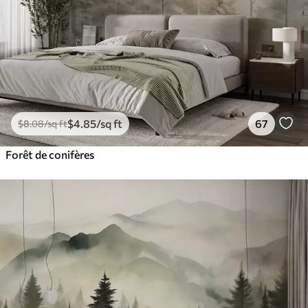
$
4
.85
/sq ft
67
$
8
.08
/sq ft
Forêt de conifères