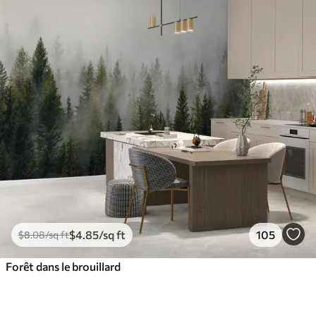
$
4
.85
/sq ft
105
$
8
.08
/sq ft
Forêt dans le brouillard