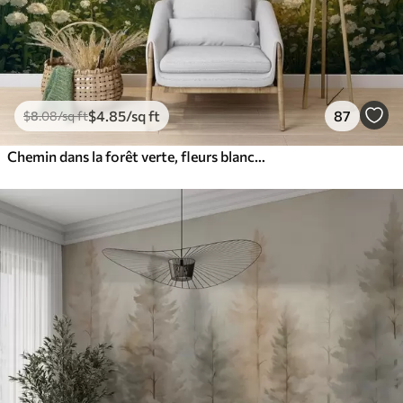
$
4
.85
/sq ft
87
$
8
.08
/sq ft
Chemin dans la forêt verte, fleurs blanches, lumière du soleil, dessin de style acrylique