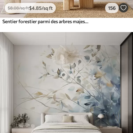
$
4
.85
/sq ft
156
$
8
.08
/sq ft
Sentier forestier parmi des arbres majestueux, style aquarelle