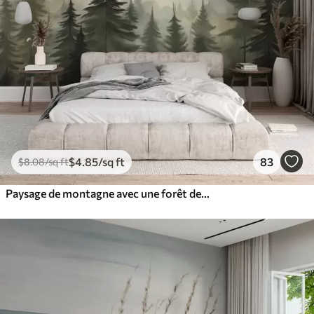
$
4
.85
/sq ft
83
$
8
.08
/sq ft
Paysage de montagne avec une forêt de pins et des montagnes étagées à l'aube avec un léger brouillard aquarelle imitation art