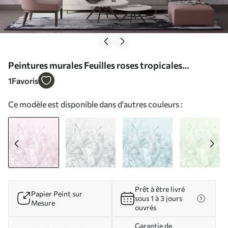
Peintures murales Feuilles roses tropicales
tendance Nr. u98951v1
1
Favoris
Ce modèle est disponible dans d'autres couleurs :
Prêt à être livré
Papier Peint sur
sous 1 à 3 jours
Mesure
ouvrés
Garantie de