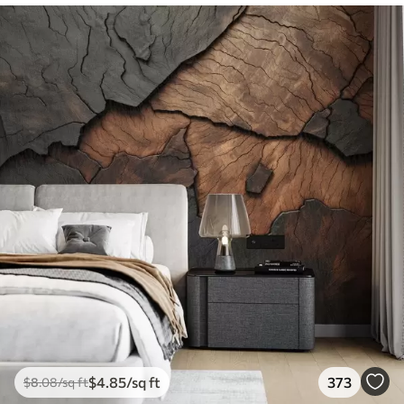
$
4
.85
/sq ft
373
$
8
.08
/sq ft