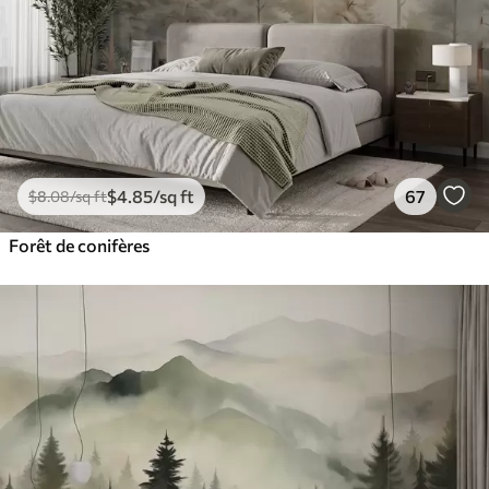
$
4
.85
/sq ft
67
$
8
.08
/sq ft
Forêt de conifères