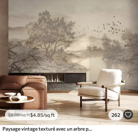
$
4
.85
/sq ft
262
$
8
.08
/sq ft
Paysage vintage texturé avec un arbre près d'une rivière et un ciel nuageux, art de la nature en tons sépia