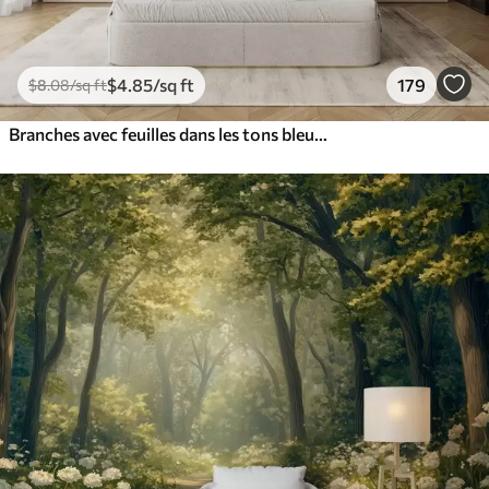
$
4
.85
/sq ft
179
$
8
.08
/sq ft
Branches avec feuilles dans les tons bleus et bruns, fond clair, doux et délicat, style aquarelle