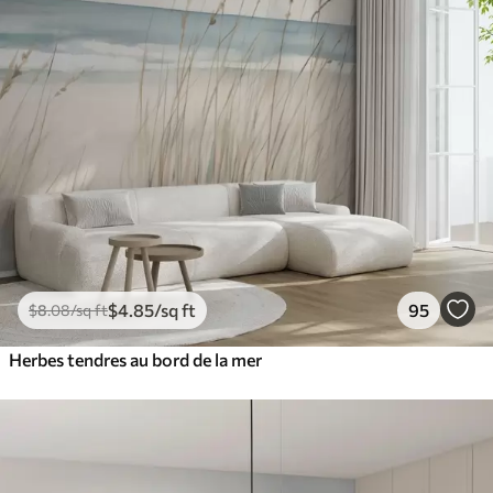
$
4
.85
/sq ft
95
$
8
.08
/sq ft
Herbes tendres au bord de la mer