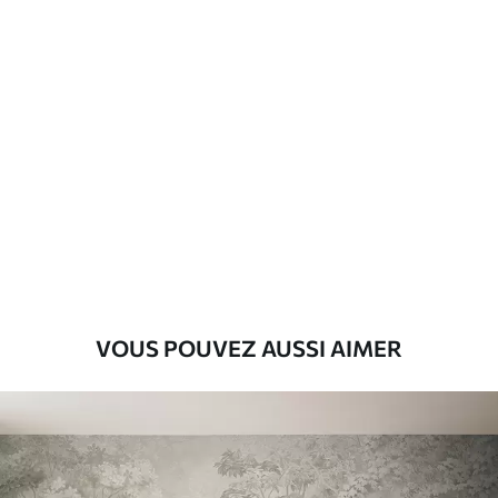
Matériaux disponibles
Standard
8
.08
$
4
.85
/sq ft
Premium
9
.73
$
5
.84
/sq ft
Vinyle Premium
11
.18
$
6
.71
/sq ft
VOUS POUVEZ AUSSI AIMER
Peel and Stick
14
.67
$
8
.80
/sq ft