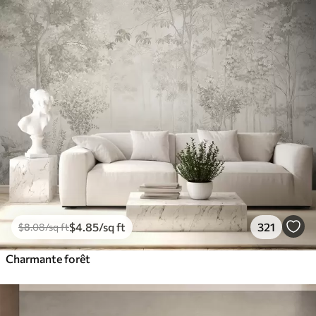
$
4
.85
/sq ft
321
$
8
.08
/sq ft
Charmante forêt