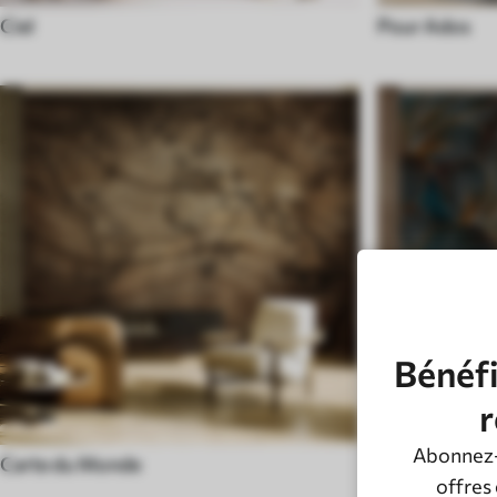
Ciel
Pour Ados
Bénéfi
r
Abonnez-
Carte du Monde
Noir et Blanc
offres 