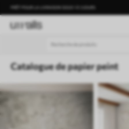
PRÊT POUR LA LIVRAISON SOUS 1 À 3 JOURS
Catalogue de papier peint