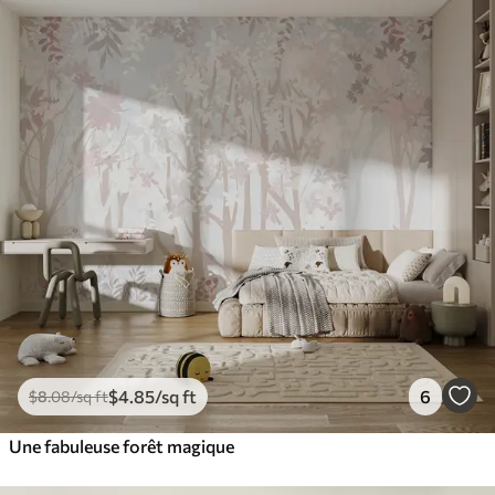
$
4
.85
/sq ft
6
$
8
.08
/sq ft
Une fabuleuse forêt magique