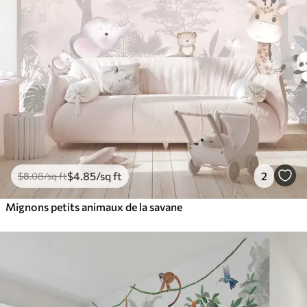
$
4
.85
/sq ft
2
$
8
.08
/sq ft
Mignons petits animaux de la savane