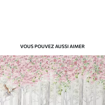
Premium
9
.73
$
5
.84
/sq ft
Vinyle Premium
11
.18
$
6
.71
/sq ft
VOUS POUVEZ AUSSI AIMER
Peel and Stick
14
.67
$
8
.80
/sq ft