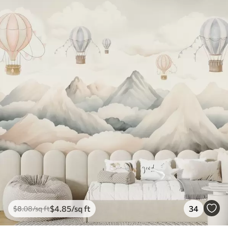
$
4
.85
/sq ft
34
$
8
.08
/sq ft