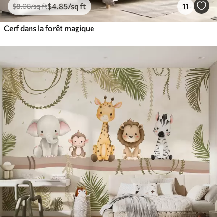
$
4
.85
/sq ft
11
$
8
.08
/sq ft
Cerf dans la forêt magique