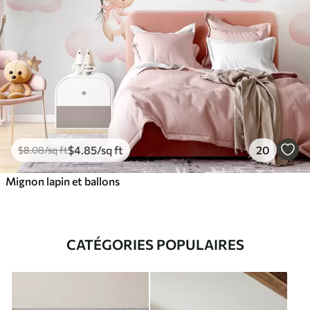
$
4
.85
/sq ft
20
$
8
.08
/sq ft
Mignon lapin et ballons
CATÉGORIES POPULAIRES