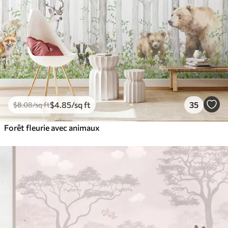
$
4
.85
/sq ft
35
$
8
.08
/sq ft
Forêt fleurie avec animaux