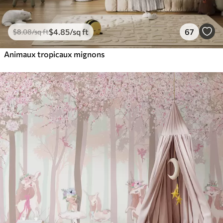
$
4
.85
/sq ft
67
$
8
.08
/sq ft
Animaux tropicaux mignons