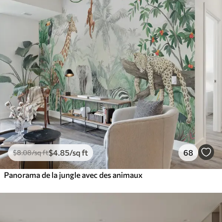
$
4
.85
/sq ft
68
$
8
.08
/sq ft
Panorama de la jungle avec des animaux