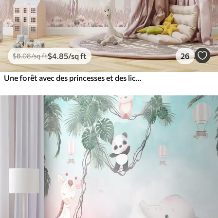
$
4
.85
/sq ft
26
$
8
.08
/sq ft
Une forêt avec des princesses et des licornes