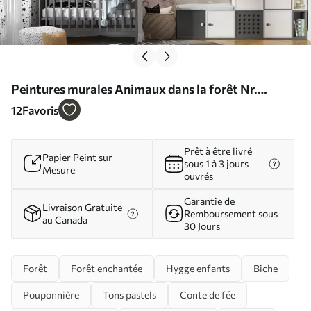
Peintures murales Animaux dans la forêt Nr.
u98677
12
Favoris
Prêt à être livré
Papier Peint sur
sous 1 à 3 jours
Mesure
ouvrés
Garantie de
Livraison Gratuite
Remboursement sous
au Canada
30 Jours
Forêt
Forêt enchantée
Hygge enfants
Biche
Pouponnière
Tons pastels
Conte de fée