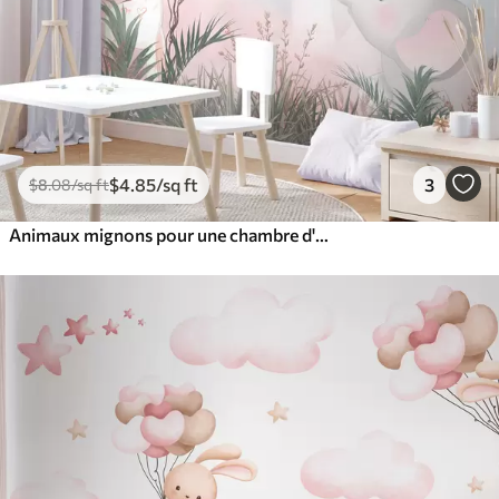
$
4
.85
/sq ft
3
$
8
.08
/sq ft
Animaux mignons pour une chambre d'enfant