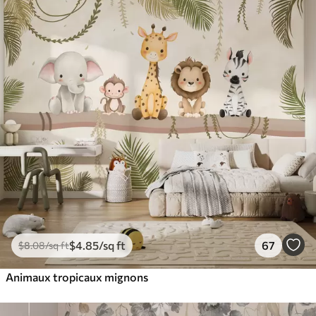
$
4
.85
/sq ft
67
$
8
.08
/sq ft
Animaux tropicaux mignons