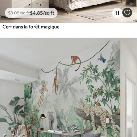
$
4
.85
/sq ft
11
$
8
.08
/sq ft
Cerf dans la forêt magique