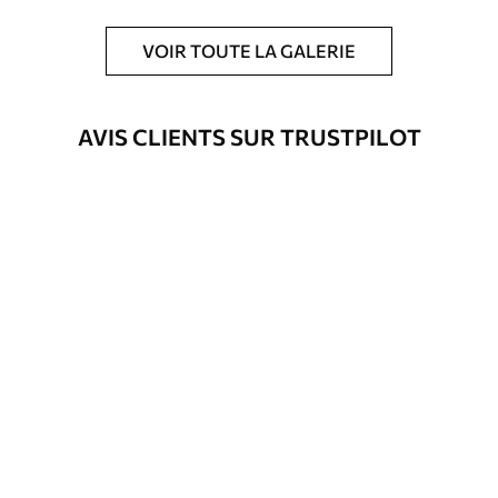
9
.73
$
5
.84
/sq ft
VOIR TOUTE LA GALERIE
Vinyle Premium
11
.18
$
6
.71
/sq ft
AVIS CLIENTS SUR TRUSTPILOT
Peel and Stick
14
.67
$
8
.80
/sq ft