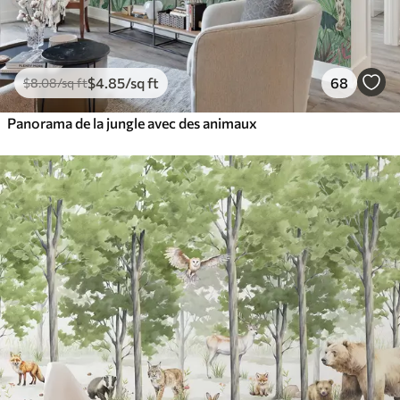
$
4
.85
/sq ft
68
$
8
.08
/sq ft
Panorama de la jungle avec des animaux