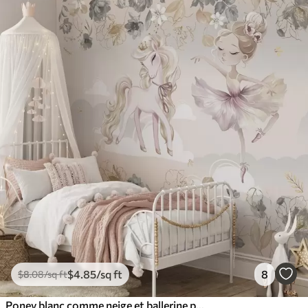
$
4
.85
/sq ft
8
$
8
.08
/sq ft
Poney blanc comme neige et ballerine parmi les fleurs et les nuages