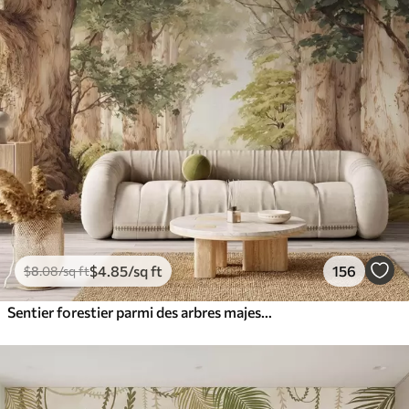
$
4
.85
/sq ft
156
$
8
.08
/sq ft
Sentier forestier parmi des arbres majestueux, style aquarelle