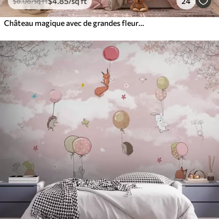
$
4
.85
/sq ft
24
$
8
.08
/sq ft
Château magique avec de grandes fleurs et des arbres