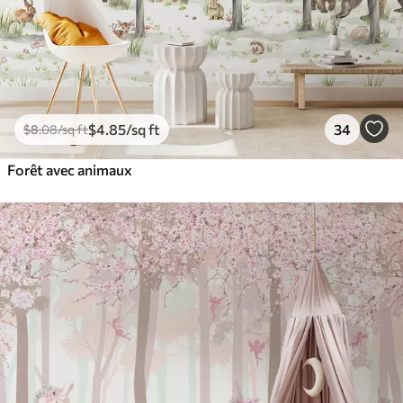
$
4
.85
/sq ft
34
$
8
.08
/sq ft
Forêt avec animaux