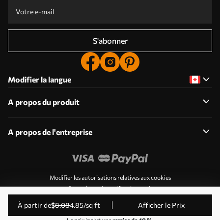
S'abonner
Modifier la langue
A propos du produit
A propos de l'entreprise
Modifier les autorisations relatives aux cookies
Paramètres de notification push
© 2011-2026 Uwalls . Tous droits réservés. Exploité par
à partir de
$
8
.08
4
.85
/sq ft
Afficher le Prix
KLW Sp. z o.o. Numéro de TVA : PL9223057591.