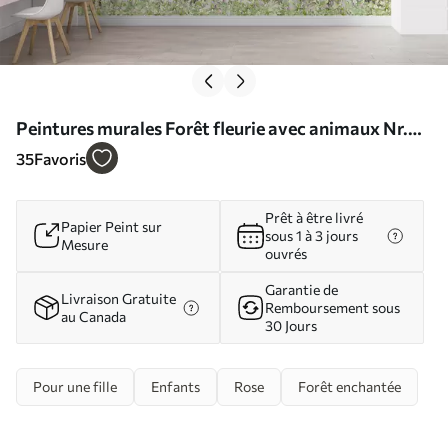
Peintures murales Forêt fleurie avec animaux Nr.
u97614
35
Favoris
Prêt à être livré
Papier Peint sur
sous 1 à 3 jours
Mesure
ouvrés
Garantie de
Livraison Gratuite
Remboursement sous
au Canada
30 Jours
Pour une fille
Enfants
Rose
Forêt enchantée