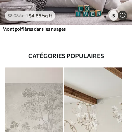
$
4
.85
/sq ft
5
$
8
.08
/sq ft
Montgolfières dans les nuages
CATÉGORIES POPULAIRES