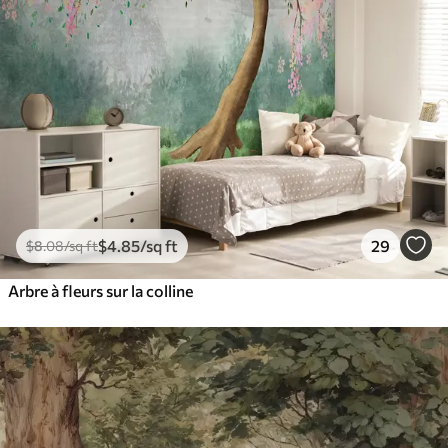
$
4
.85
/sq ft
29
$
8
.08
/sq ft
Arbre à fleurs sur la colline