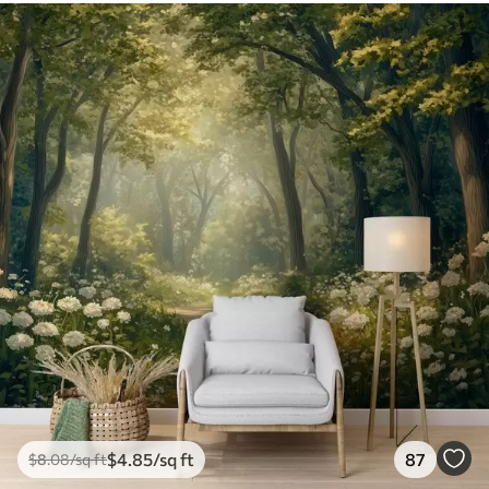
$
4
.85
/sq ft
87
$
8
.08
/sq ft