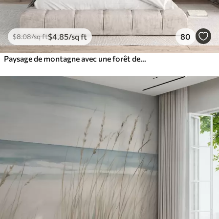
$
4
.85
/sq ft
80
$
8
.08
/sq ft
Paysage de montagne avec une forêt de pins et des montagnes étagées à l'aube avec un léger brouillard aquarelle imitation art