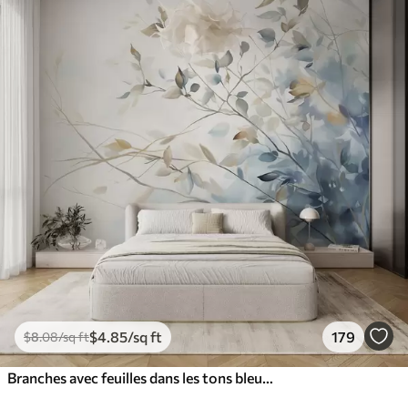
$
4
.85
/sq ft
179
$
8
.08
/sq ft
Branches avec feuilles dans les tons bleus et bruns, fond clair, doux et délicat, style aquarelle