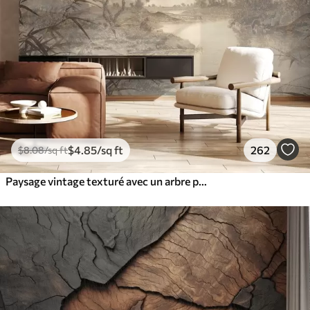
$
4
.85
/sq ft
262
$
8
.08
/sq ft
Paysage vintage texturé avec un arbre près d'une rivière et un ciel nuageux, art de la nature en tons sépia