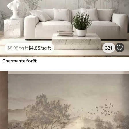
$
4
.85
/sq ft
321
$
8
.08
/sq ft
Charmante forêt