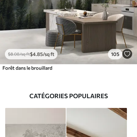
$
4
.85
/sq ft
105
$
8
.08
/sq ft
Forêt dans le brouillard
CATÉGORIES POPULAIRES