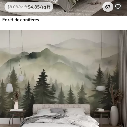
$
4
.85
/sq ft
67
$
8
.08
/sq ft
Forêt de conifères