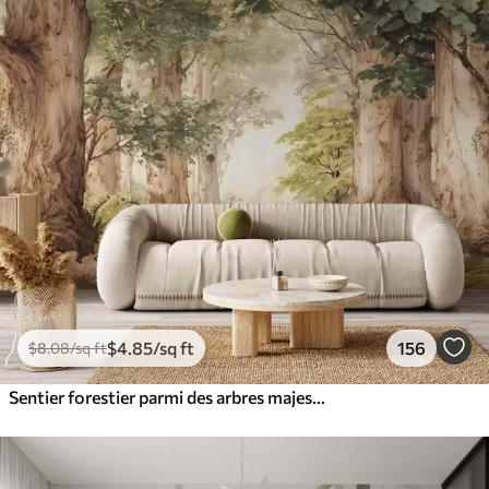
$
4
.85
/sq ft
156
$
8
.08
/sq ft
Sentier forestier parmi des arbres majestueux, style aquarelle