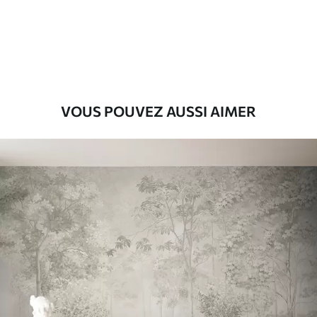
Premium
9
.73
$
5
.84
/sq ft
Vinyle Premium
11
.18
$
6
.71
/sq ft
VOUS POUVEZ AUSSI AIMER
Peel and Stick
14
.67
$
8
.80
/sq ft