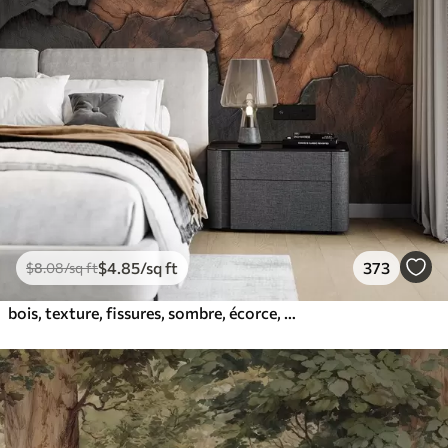
$
4
.85
/sq ft
373
$
8
.08
/sq ft
bois, texture, fissures, sombre, écorce, surface