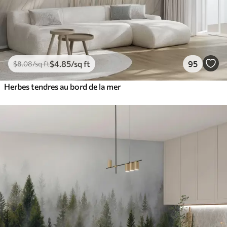
$
4
.85
/sq ft
95
$
8
.08
/sq ft
Herbes tendres au bord de la mer