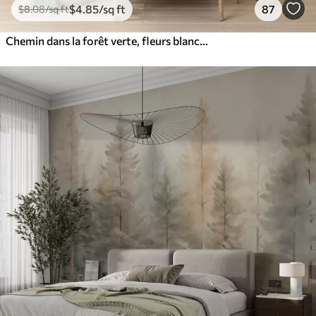
$
4
.85
/sq ft
87
$
8
.08
/sq ft
Chemin dans la forêt verte, fleurs blanches, lumière du soleil, dessin de style acrylique