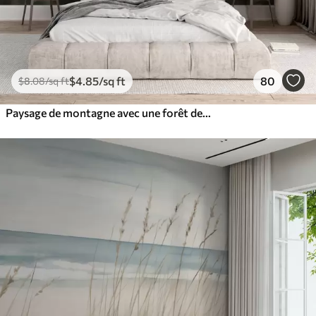
$
4
.85
/sq ft
80
$
8
.08
/sq ft
Paysage de montagne avec une forêt de pins et des montagnes étagées à l'aube avec un léger brouillard aquarelle imitation art