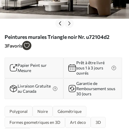
Peintures murales Triangle noir Nr. u72104d2
3
Favoris
Prêt à être livré
Papier Peint sur
sous 1 à 3 jours
Mesure
ouvrés
Garantie de
Livraison Gratuite
Remboursement sous
au Canada
30 Jours
Polygonal
Noire
Géométrique
Formes geometriques en 3D
Art deco
3D