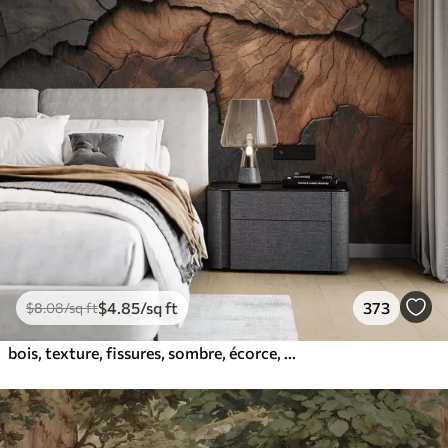
$
4
.85
/sq ft
373
$
8
.08
/sq ft
bois, texture, fissures, sombre, écorce, surface