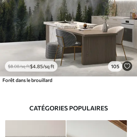
$
4
.85
/sq ft
105
$
8
.08
/sq ft
Forêt dans le brouillard
CATÉGORIES POPULAIRES