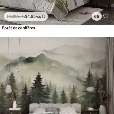
$
4
.85
/sq ft
66
$
8
.08
/sq ft
Forêt de conifères