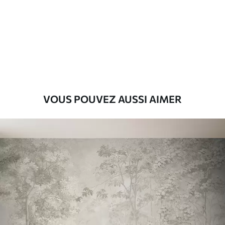
Standard
8
.08
$
4
.85
/sq ft
Premium
9
.73
$
5
.84
/sq ft
Vinyle Premium
VOUS POUVEZ AUSSI AIMER
11
.18
$
6
.71
/sq ft
Peel and Stick
14
.67
$
8
.80
/sq ft