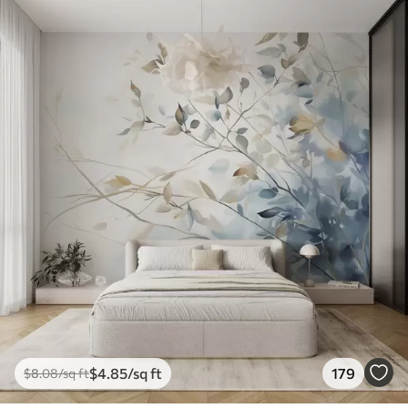
$
4
.85
/sq ft
179
$
8
.08
/sq ft