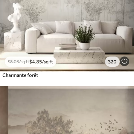
$
4
.85
/sq ft
320
$
8
.08
/sq ft
Charmante forêt