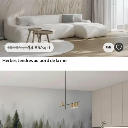
$
4
.85
/sq ft
95
$
8
.08
/sq ft
Herbes tendres au bord de la mer