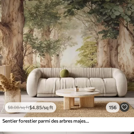
$
4
.85
/sq ft
156
$
8
.08
/sq ft
Sentier forestier parmi des arbres majestueux, style aquarelle