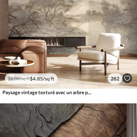
$
4
.85
/sq ft
262
$
8
.08
/sq ft
Paysage vintage texturé avec un arbre près d'une rivière et un ciel nuageux, art de la nature en tons sépia