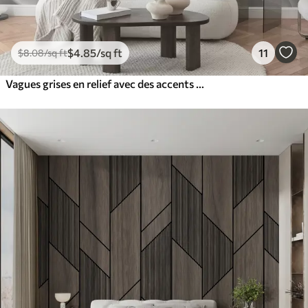
$
4
.85
/sq ft
11
$
8
.08
/sq ft
Vagues grises en relief avec des accents jaunes