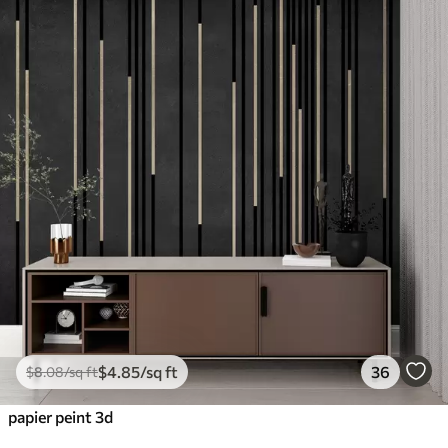
$
4
.85
/sq ft
36
$
8
.08
/sq ft
papier peint 3d