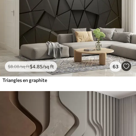
$
4
.85
/sq ft
63
$
8
.08
/sq ft
Triangles en graphite