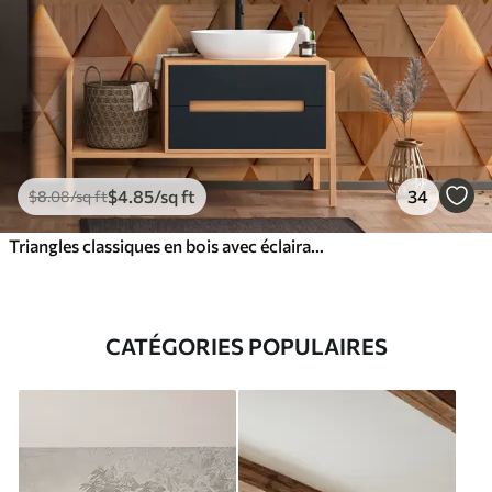
$
4
.85
/sq ft
34
$
8
.08
/sq ft
Triangles classiques en bois avec éclairage 3D
CATÉGORIES POPULAIRES