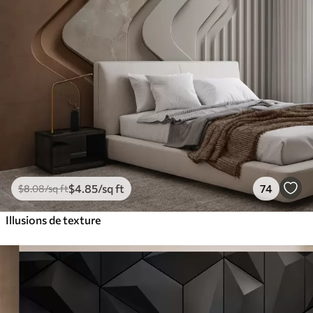
$
4
.85
/sq ft
74
$
8
.08
/sq ft
Illusions de texture