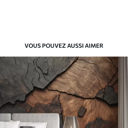
Premium
9
.73
$
5
.84
/sq ft
Vinyle Premium
11
.18
$
6
.71
/sq ft
VOUS POUVEZ AUSSI AIMER
Peel and Stick
14
.67
$
8
.80
/sq ft