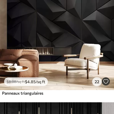
$
4
.85
/sq ft
22
$
8
.08
/sq ft
Panneaux triangulaires