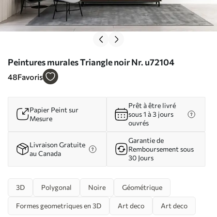
Peintures murales Triangle noir Nr. u72104
48
Favoris
Prêt à être livré
Papier Peint sur
sous 1 à 3 jours
Mesure
ouvrés
Garantie de
Livraison Gratuite
Remboursement sous
au Canada
30 Jours
3D
Polygonal
Noire
Géométrique
Formes geometriques en 3D
Art deco
Art deco