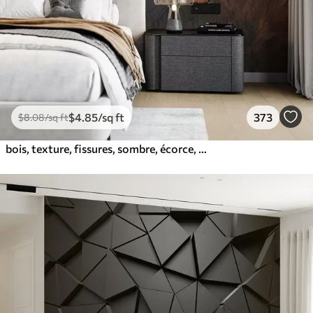
$
4
.85
/sq ft
373
$
8
.08
/sq ft
bois, texture, fissures, sombre, écorce, surface