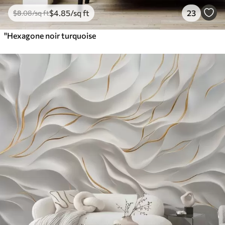
$
4
.85
/sq ft
23
$
8
.08
/sq ft
"Hexagone noir turquoise