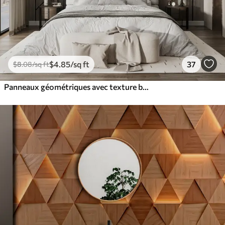
$
4
.85
/sq ft
37
$
8
.08
/sq ft
Panneaux géométriques avec texture bois