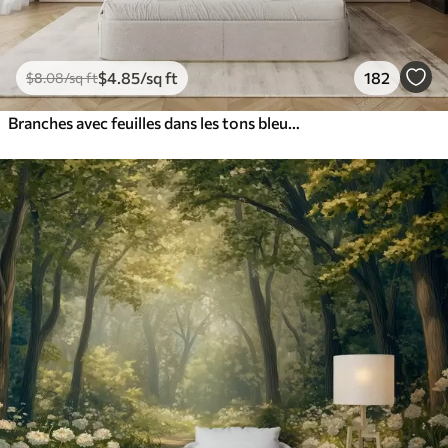
$
4
.85
/sq ft
182
$
8
.08
/sq ft
Branches avec feuilles dans les tons bleus et bruns, fond clair, doux et délicat, style aquarelle