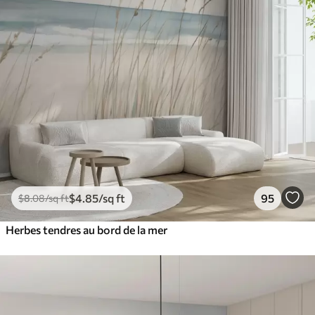
$
4
.85
/sq ft
95
$
8
.08
/sq ft
Herbes tendres au bord de la mer