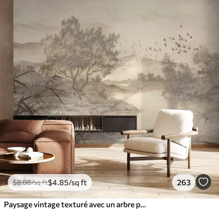
$
4
.85
/sq ft
263
$
8
.08
/sq ft
Paysage vintage texturé avec un arbre près d'une rivière et un ciel nuageux, art de la nature en tons sépia