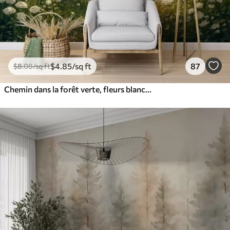
$
4
.85
/sq ft
87
$
8
.08
/sq ft
Chemin dans la forêt verte, fleurs blanches, lumière du soleil, dessin de style acrylique