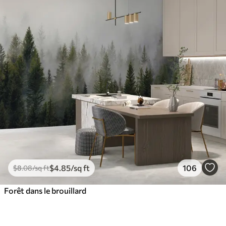
$
4
.85
/sq ft
106
$
8
.08
/sq ft
Forêt dans le brouillard