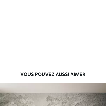
Matériaux disponibles
Standard
8
.08
$
4
.85
/sq ft
Premium
9
.73
$
5
.84
/sq ft
Vinyle Premium
11
.18
$
6
.71
/sq ft
VOUS POUVEZ AUSSI AIMER
Peel and Stick
14
.67
$
8
.80
/sq ft