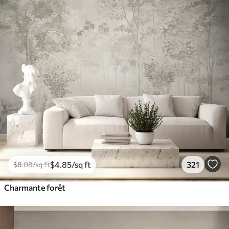
$
4
.85
/sq ft
321
$
8
.08
/sq ft
Charmante forêt