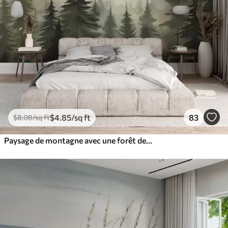
$
4
.85
/sq ft
83
$
8
.08
/sq ft
Paysage de montagne avec une forêt de pins et des montagnes étagées à l'aube avec un léger brouillard aquarelle imitation art