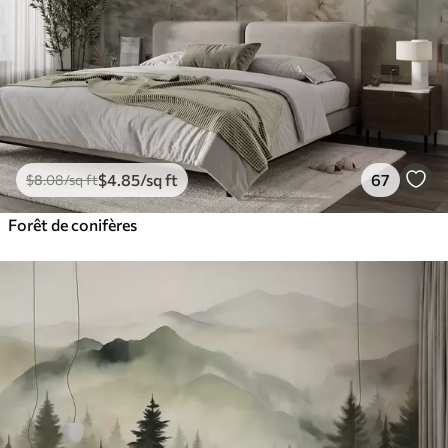
$
4
.85
/sq ft
67
$
8
.08
/sq ft
Forêt de conifères