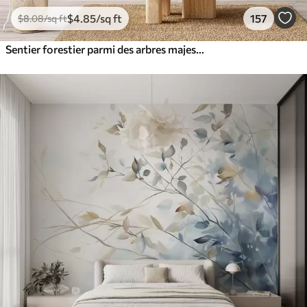
$
4
.85
/sq ft
157
$
8
.08
/sq ft
Sentier forestier parmi des arbres majestueux, style aquarelle