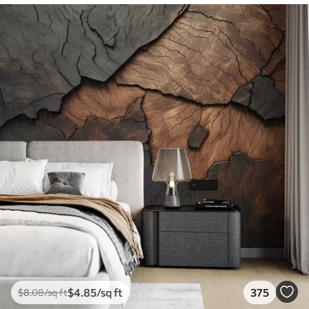
$
4
.85
/sq ft
375
$
8
.08
/sq ft