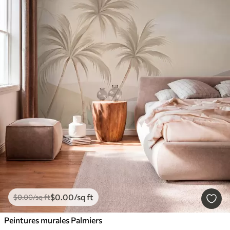
$
0
.00
/sq ft
$
0
.00
/sq ft
Peintures murales Palmiers