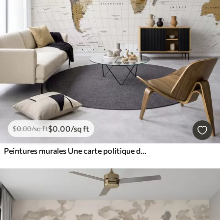
$
0
.00
/sq ft
$
0
.00
/sq ft
Peintures murales Une carte politique du monde de couleur marron, avec des drapeaux en français