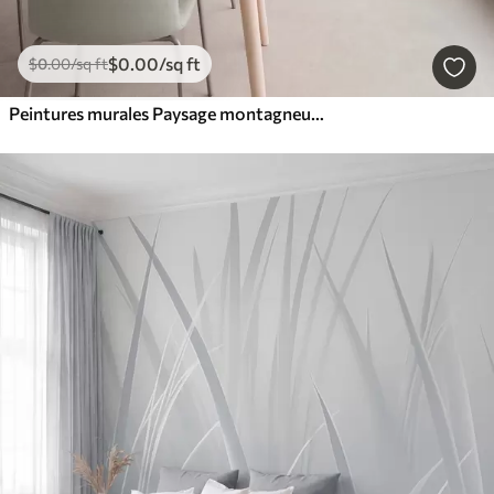
$
0
.00
/sq ft
$
0
.00
/sq ft
Peintures murales Paysage montagneux aux reliefs variés