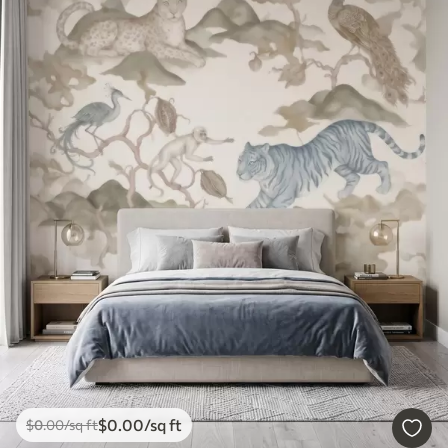
$
0
.00
/sq ft
$
0
.00
/sq ft