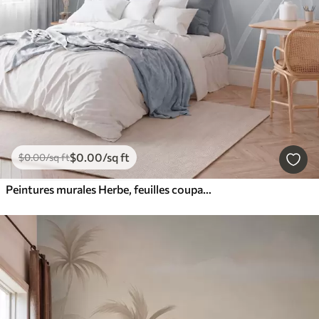
$
0
.00
/sq ft
$
0
.00
/sq ft
Peintures murales Herbe, feuilles coupantes