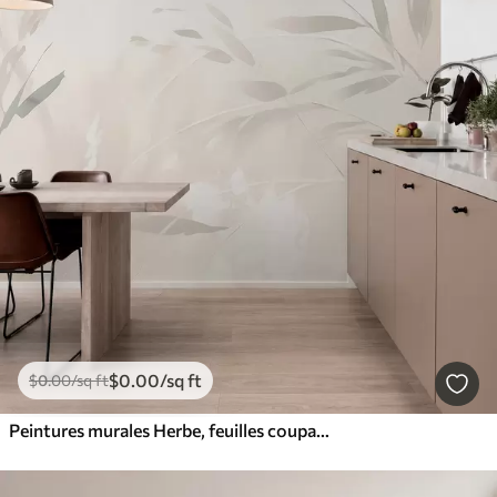
$
0
.00
/sq ft
$
0
.00
/sq ft
Peintures murales Herbe, feuilles coupantes