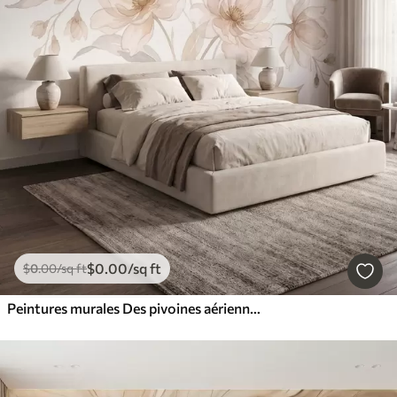
$
0
.00
/sq ft
$
0
.00
/sq ft
Peintures murales Des pivoines aériennes aux douces nuances de beige poudré