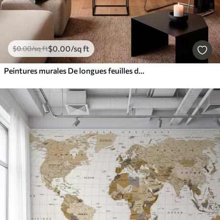
$
0
.00
/sq ft
$
0
.00
/sq ft
Peintures murales De longues feuilles de bananier