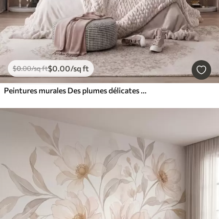
$
0
.00
/sq ft
$
0
.00
/sq ft
Peintures murales Des plumes délicates et aériennes, nimbées d'une brume rose-pêche aux reflets chatoyants