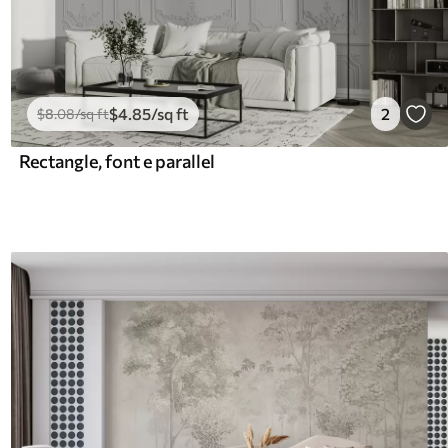
$
4
.85
/sq ft
2
$
8
.08
/sq ft
Rectangle, font e parallel