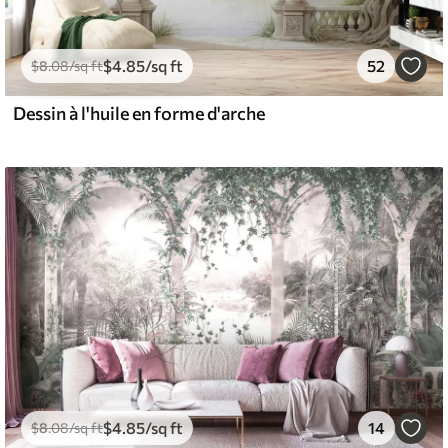
$
4
.85
/sq ft
52
$
8
.08
/sq ft
Dessin à l'huile en forme d'arche
$
4
.85
/sq ft
14
$
8
.08
/sq ft