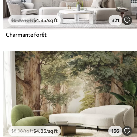
$
4
.85
/sq ft
321
$
8
.08
/sq ft
Charmante forêt
$
4
.85
/sq ft
156
$
8
.08
/sq ft