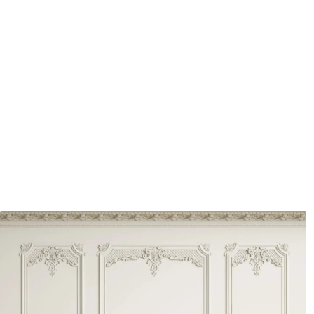
Matériaux disponibles
Standard
Pr
8
.08
9
.7
$
4
.85
/sq ft
Vinyle Premium
Pee
11
.18
14
.
$
6
.71
/sq ft