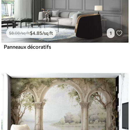
$
4
.85
/sq ft
1
$
8
.08
/sq ft
Panneaux décoratifs