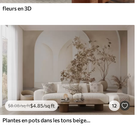
fleurs en 3D
$
4
.85
/sq ft
12
$
8
.08
/sq ft
Plantes en pots dans les tons beiges devant des arches abstraites, style minimaliste, élégant et propre, fond neutre