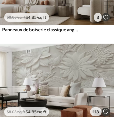
$
4
.85
/sq ft
3
$
8
.08
/sq ft
Panneaux de boiserie classique anglaise avec feuilles
$
4
.85
/sq ft
118
$
8
.08
/sq ft