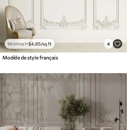
$
4
.85
/sq ft
4
$
8
.08
/sq ft
Modèle de style français