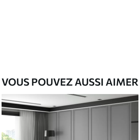
emium
3
$
5
.84
/sq ft
l and Stick
67
$
8
.80
/sq ft
VOUS POUVEZ AUSSI AIMER