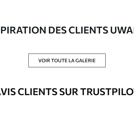
riaux de haute qualité, chacun adapté à des
rents. De plus amples informations sont
rs du processus de personnalisation.
SPIRATION DES CLIENTS UWA
VOIR TOUTE LA GALERIE
ré en rouleaux jusqu’à 50 cm de large.
e pour papier peint disponibles.
VIS CLIENTS SUR TRUSTPIL
nge. Les papiers peints avec Vernis
’eau.