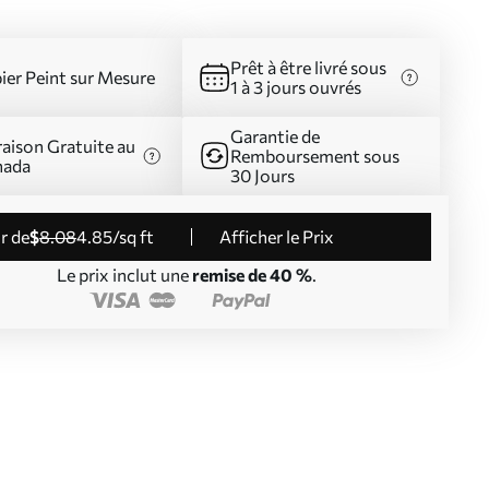
Prêt à être livré sous
ier Peint sur Mesure
1 à 3 jours ouvrés
Garantie de
raison Gratuite au
Remboursement sous
nada
30 Jours
ir de
$
8
.08
4
.85
/sq ft
Afficher le Prix
Le prix inclut une
remise de 40 %
.