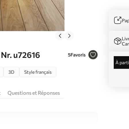
Pap
Liv
Ca
 Nr. u72616
5
Favoris
à part
3D
Style français
t
Questions et Réponses