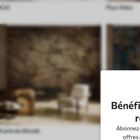
Ciel
Pour Ados
Bénéfi
r
Abonnez-
Carte du Monde
Noir et Blanc
offres 