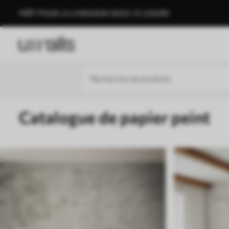
PRÊT POUR LA LIVRAISON SOUS 1 À 3 JOURS
Catalogue de papier peint