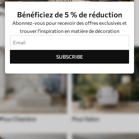
Bénéficiez de 5 % de réduction
Hygge
Abonnez-vous pour recevoir des offres exclusives et
trouver l'inspiration en matière de décoration
TYPE DE PIÈCE
SUBSCRIBE
Pour Chambre
Pour Salon