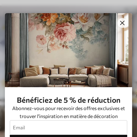
Bénéficiez de 5 % de réduction
Abonnez-vous pour recevoir des offres exclusives et
trouver l'inspiration en matière de décoration
$
4
.85
/sq ft
8
$
8
.08
/sq ft