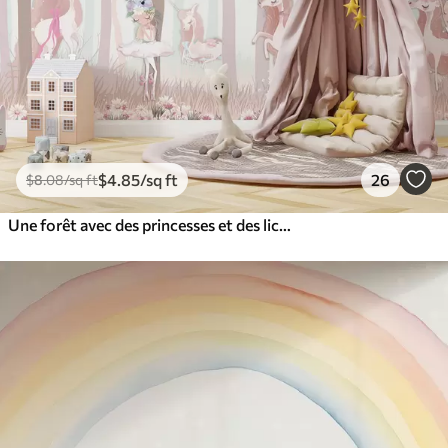
$
4
.85
/sq ft
26
$
8
.08
/sq ft
Une forêt avec des princesses et des licornes