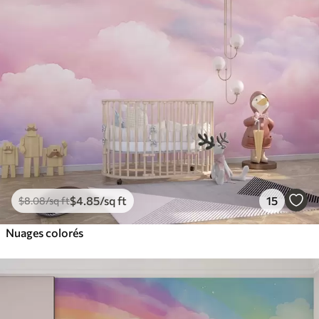
$
4
.85
/sq ft
15
$
8
.08
/sq ft
Nuages colorés