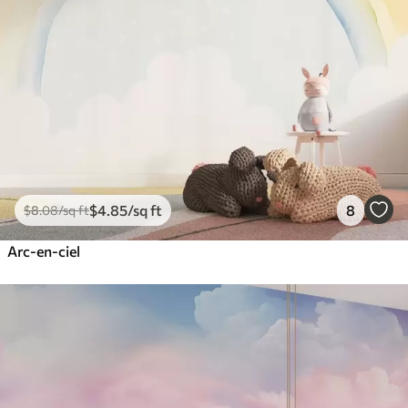
$
4
.85
/sq ft
8
$
8
.08
/sq ft
Arc-en-ciel