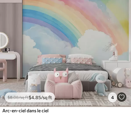
$
4
.85
/sq ft
4
$
8
.08
/sq ft
Arc-en-ciel dans le ciel