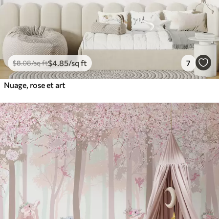
$
4
.85
/sq ft
7
$
8
.08
/sq ft
Nuage, rose et art