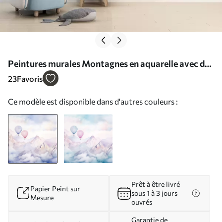
Peintures murales Montagnes en aquarelle avec des
ballons aériens, éthéré Nr. w01786
23
Favoris
Ce modèle est disponible dans d'autres couleurs :
Prêt à être livré
Papier Peint sur
sous 1 à 3 jours
Mesure
ouvrés
Garantie de