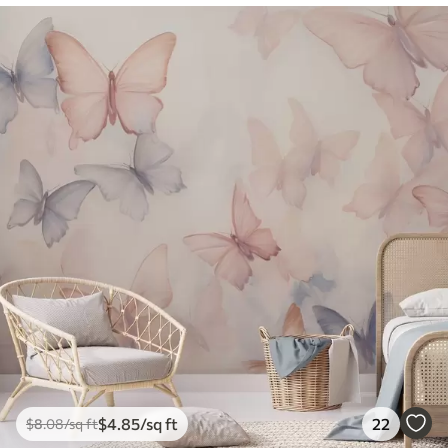
$
4
.85
/sq ft
22
$
8
.08
/sq ft