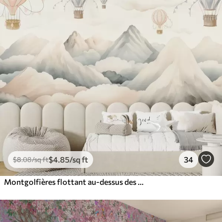
$
4
.85
/sq ft
34
$
8
.08
/sq ft
Montgolfières flottant au-dessus des montagnes dans des tons neutres, doux et pastel