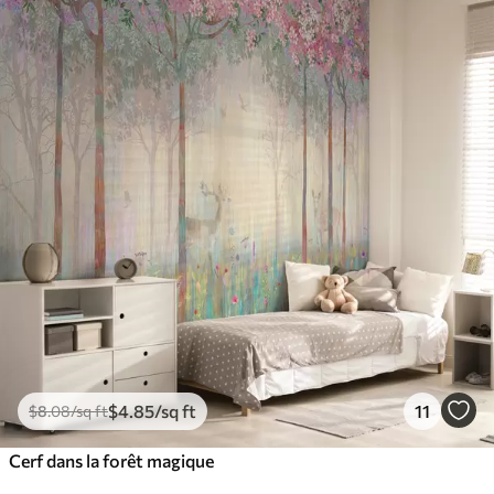
$
4
.85
/sq ft
11
$
8
.08
/sq ft
Cerf dans la forêt magique