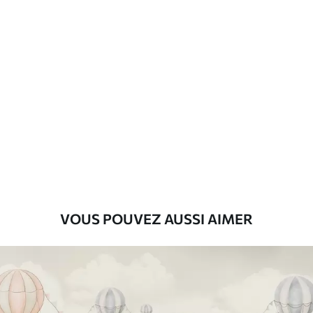
Matériaux disponibles
Standard
8
.08
$
4
.85
/sq ft
Premium
9
.73
$
5
.84
/sq ft
Vinyle Premium
11
.18
$
6
.71
/sq ft
VOUS POUVEZ AUSSI AIMER
Peel and Stick
14
.67
$
8
.80
/sq ft