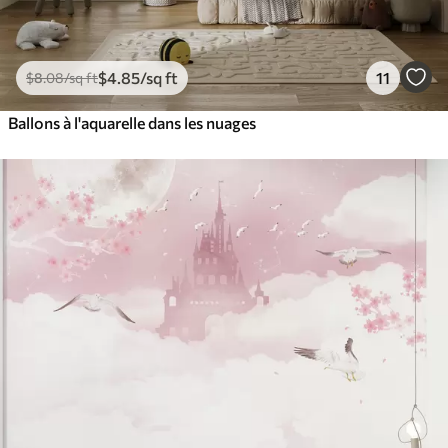
$
4
.85
/sq ft
11
$
8
.08
/sq ft
Ballons à l'aquarelle dans les nuages