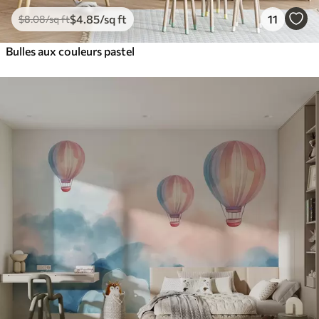
$
4
.85
/sq ft
11
$
8
.08
/sq ft
Bulles aux couleurs pastel