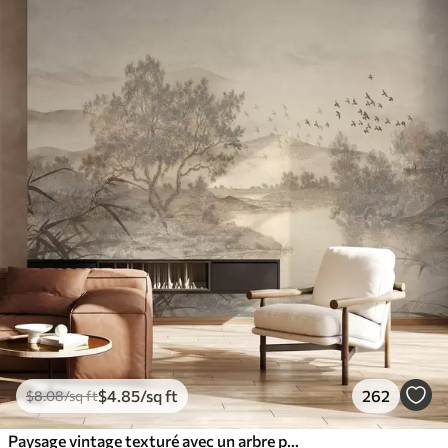
$
4
.85
/sq ft
262
$
8
.08
/sq ft
Paysage vintage texturé avec un arbre près d'une rivière et un ciel nuageux, art de la nature en tons sépia