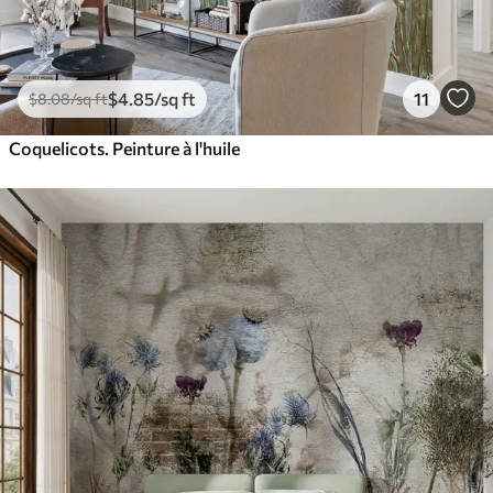
$
4
.85
/sq ft
11
$
8
.08
/sq ft
Coquelicots. Peinture à l'huile