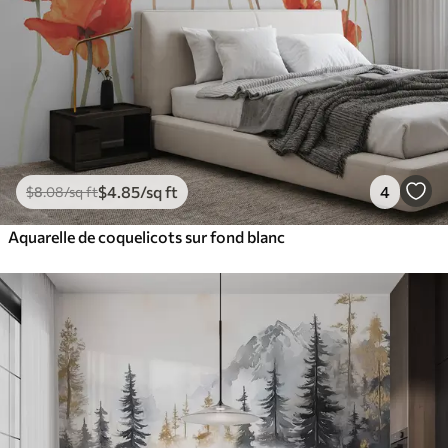
$
4
.85
/sq ft
4
$
8
.08
/sq ft
Aquarelle de coquelicots sur fond blanc