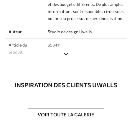
et des budgets différents. De plus amples
informations sont disponibles ci-dessous
ou lors du processus de personnalisation.
Auteur
Studio de design Uwalls
Article du
u53411
produit
Production
Imprimé sur commande et livré en
rouleaux jusqu’à 50 cm de large.
INSPIRATION DES CLIENTS UWALLS
Options
Vernis protecteur et/ou colle pour
supplémentaires
papier peint disponibles.
Entretien
Nettoyage doux avec une éponge. Les
papiers peints avec Vernis protecteur
VOIR TOUTE LA GALERIE
être nettoyés à l’eau.