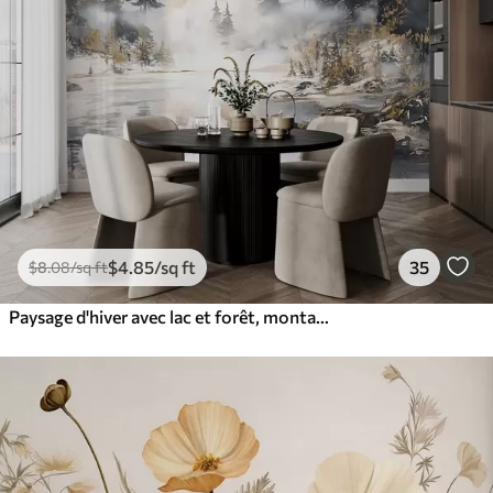
$
4
.85
/sq ft
35
$
8
.08
/sq ft
Paysage d'hiver avec lac et forêt, montagnes, style pastel darwing