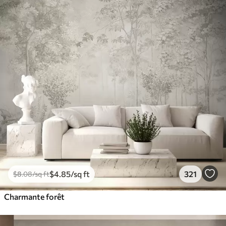
$
4
.85
/sq ft
321
$
8
.08
/sq ft
Charmante forêt