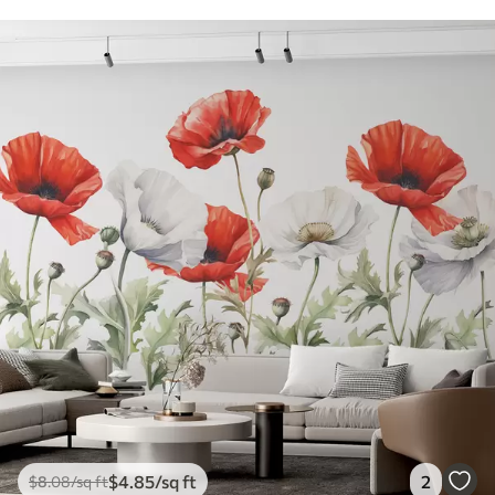
$
4
.85
/sq ft
2
$
8
.08
/sq ft