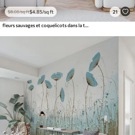
$
4
.85
/sq ft
21
$
8
.08
/sq ft
fleurs sauvages et coquelicots dans la technique des traits