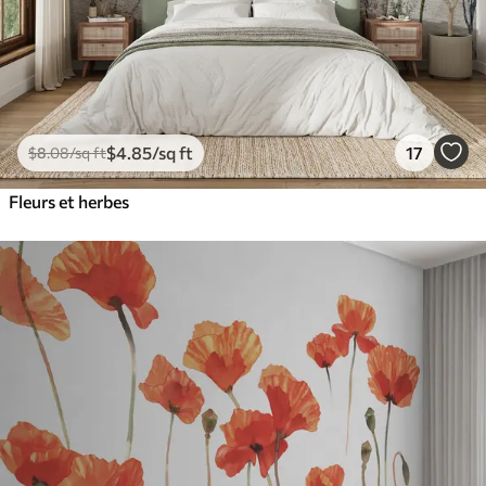
$
4
.85
/sq ft
17
$
8
.08
/sq ft
Fleurs et herbes