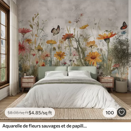
$
4
.85
/sq ft
100
$
8
.08
/sq ft
Aquarelle de fleurs sauvages et de papillons