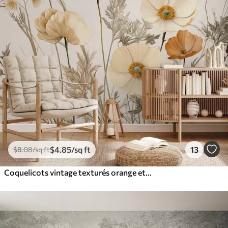
$
4
.85
/sq ft
13
$
8
.08
/sq ft
Coquelicots vintage texturés orange et blancs avec tiges et feuilles fines, fond beige clair, style aquarelle