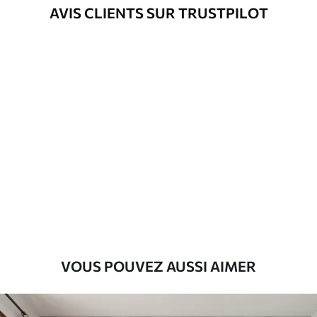
Méthode
Application transparente
AVIS CLIENTS SUR TRUSTPILOT
d'application
Matériaux disponibles
Standard
8
.08
$
4
.85
/sq ft
Premium
9
.73
$
5
.84
/sq ft
Vinyle Premium
11
.18
$
6
.71
/sq ft
VOUS POUVEZ AUSSI AIMER
Peel and Stick
14
.67
$
8
.80
/sq ft