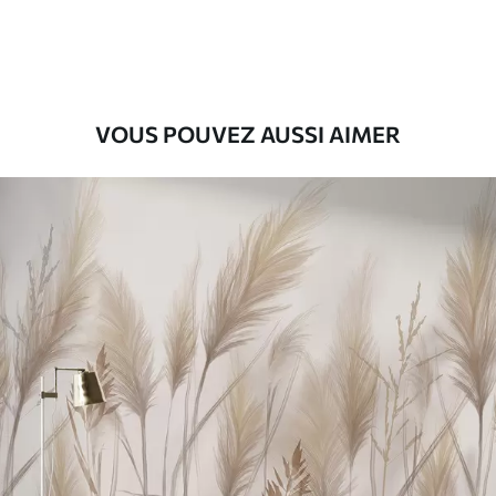
9
.73
$
5
.84
/sq ft
Vinyle Premium
11
.18
$
6
.71
/sq ft
VOUS POUVEZ AUSSI AIMER
Peel and Stick
14
.67
$
8
.80
/sq ft