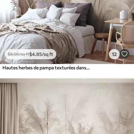
$
4
.85
/sq ft
12
$
8
.08
/sq ft
Hautes herbes de pampa texturées dans des tons doux, chauds et neutres, avec un arrière-plan flou et clair.