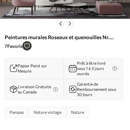
Peintures murales Roseaux et quenouilles Nr.
u44598
7
Favoris
Prêt à être livré
Papier Peint sur
sous 1 à 3 jours
Mesure
ouvrés
Garantie de
Livraison Gratuite
Remboursement sous
au Canada
30 Jours
Pampas
Nature vintage
Nature