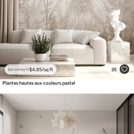
$
4
.85
/sq ft
35
$
8
.08
/sq ft
Plantes hautes aux couleurs pastel