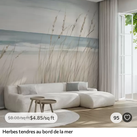
$
4
.85
/sq ft
95
$
8
.08
/sq ft
Herbes tendres au bord de la mer