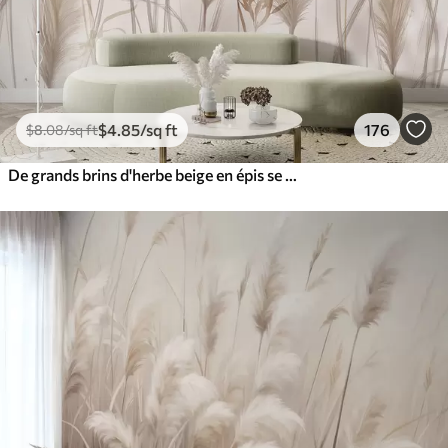
$
4
.85
/sq ft
176
$
8
.08
/sq ft
De grands brins d'herbe beige en épis se balançant dans le vent sur un fond doux et clair