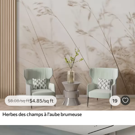
$
4
.85
/sq ft
19
$
8
.08
/sq ft
Herbes des champs à l'aube brumeuse