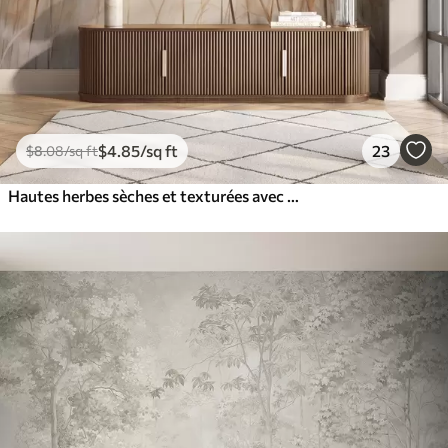
$
4
.85
/sq ft
23
$
8
.08
/sq ft
Hautes herbes sèches et texturées avec des épis de blé dans le champ sur un fond doux et pâle