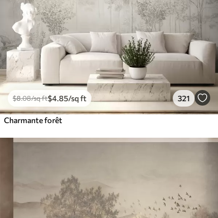
$
4
.85
/sq ft
321
$
8
.08
/sq ft
Charmante forêt