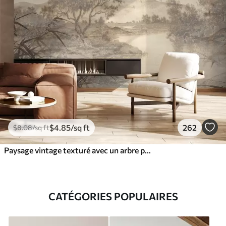
$
4
.85
/sq ft
262
$
8
.08
/sq ft
Paysage vintage texturé avec un arbre près d'une rivière et un ciel nuageux, art de la nature en tons sépia
CATÉGORIES POPULAIRES