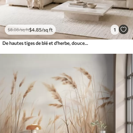
$
4
.85
/sq ft
1
$
8
.08
/sq ft
De hautes tiges de blé et d'herbe, douces au toucher, sous un ciel nuageux