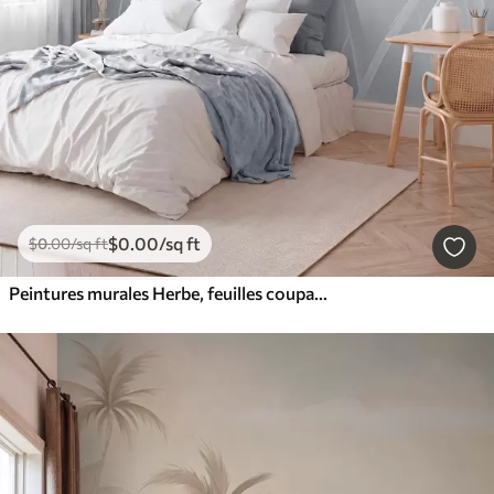
$
0
.00
/sq ft
$
0
.00
/sq ft
Peintures murales Herbe, feuilles coupantes