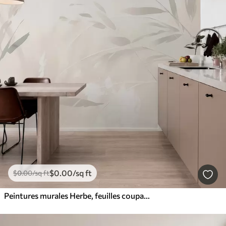
$
0
.00
/sq ft
$
0
.00
/sq ft
Peintures murales Herbe, feuilles coupantes