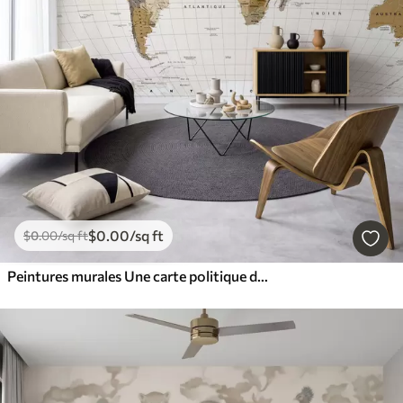
$
0
.00
/sq ft
$
0
.00
/sq ft
Peintures murales Une carte politique du monde de couleur marron, avec des drapeaux en français