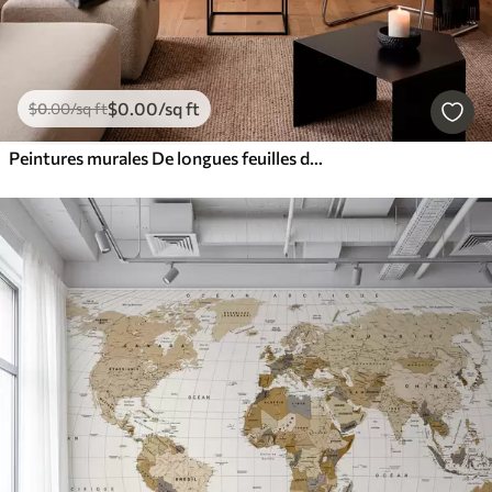
$
0
.00
/sq ft
$
0
.00
/sq ft
Peintures murales De longues feuilles de bananier