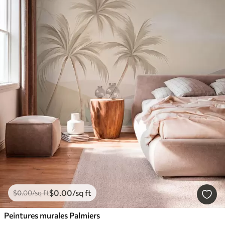
$
0
.00
/sq ft
$
0
.00
/sq ft
Peintures murales Palmiers