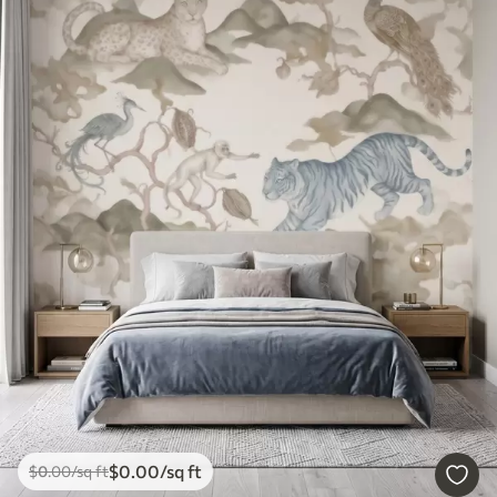
$
0
.00
/sq ft
$
0
.00
/sq ft