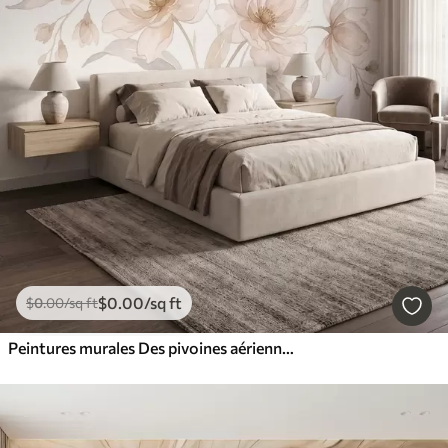
$
0
.00
/sq ft
$
0
.00
/sq ft
Peintures murales Des pivoines aériennes aux douces nuances de beige poudré