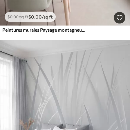
$
0
.00
/sq ft
$
0
.00
/sq ft
Peintures murales Paysage montagneux aux reliefs variés