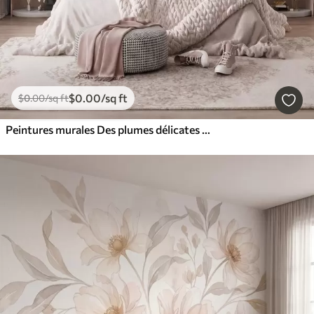
$
0
.00
/sq ft
$
0
.00
/sq ft
Peintures murales Des plumes délicates et aériennes, nimbées d'une brume rose-pêche aux reflets chatoyants