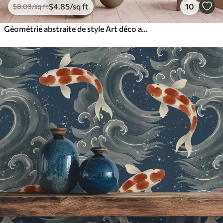
$
4
.85
/sq ft
10
$
8
.08
/sq ft
Géométrie abstraite de style Art déco avec un effet rétro