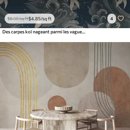
$
4
.85
/sq ft
4
$
8
.08
/sq ft
Des carpes koï nageant parmi les vagues spectaculaires de l'océan