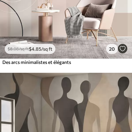
$
4
.85
/sq ft
20
$
8
.08
/sq ft
Des arcs minimalistes et élégants