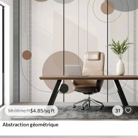
$
4
.85
/sq ft
31
$
8
.08
/sq ft
Abstraction géométrique