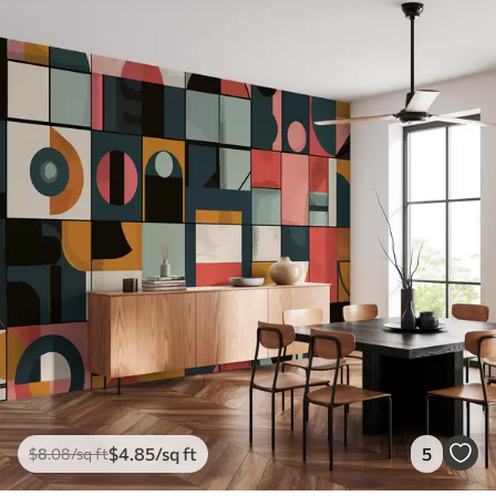
$
4
.85
/sq ft
5
$
8
.08
/sq ft