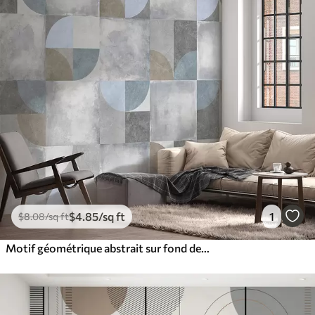
$
4
.85
/sq ft
1
$
8
.08
/sq ft
Motif géométrique abstrait sur fond de texture de ciment