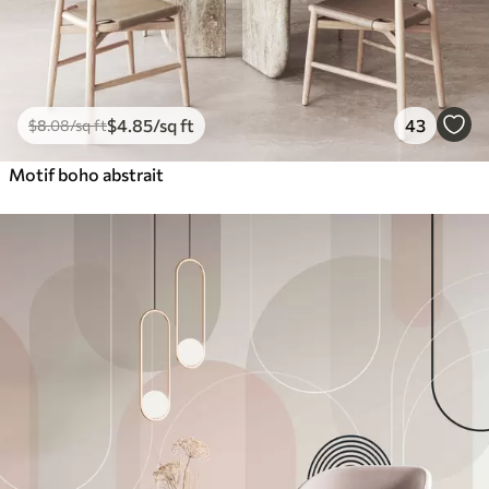
$
4
.85
/sq ft
43
$
8
.08
/sq ft
Motif boho abstrait