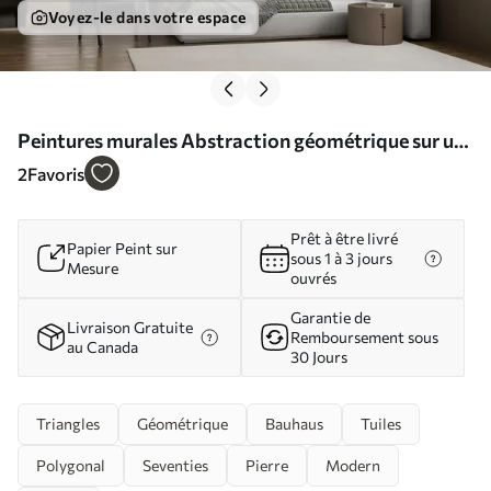
Voyez-le dans votre espace
Peintures murales Abstraction géométrique sur un
mur en béton Nr. u97643
2
Favoris
Prêt à être livré
Papier Peint sur
sous 1 à 3 jours
Mesure
ouvrés
Garantie de
Livraison Gratuite
Remboursement sous
au Canada
30 Jours
Triangles
Géométrique
Bauhaus
Tuiles
Polygonal
Seventies
Pierre
Modern