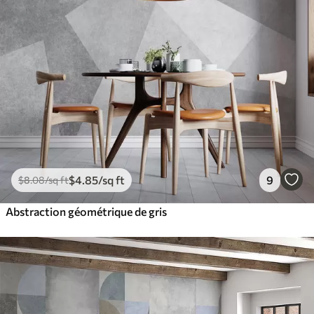
$
4
.85
/sq ft
9
$
8
.08
/sq ft
Abstraction géométrique de gris