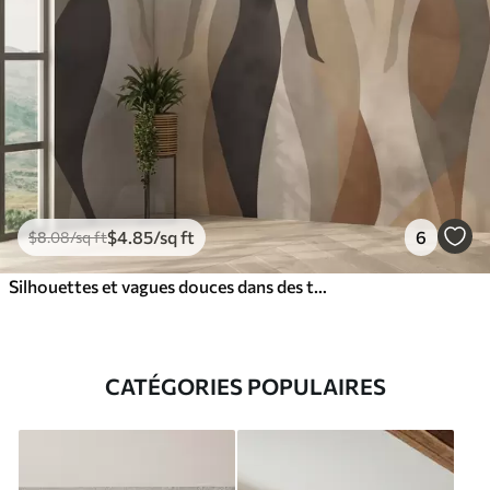
$
4
.85
/sq ft
6
$
8
.08
/sq ft
Silhouettes et vagues douces dans des tons chauds beige-gris
CATÉGORIES POPULAIRES