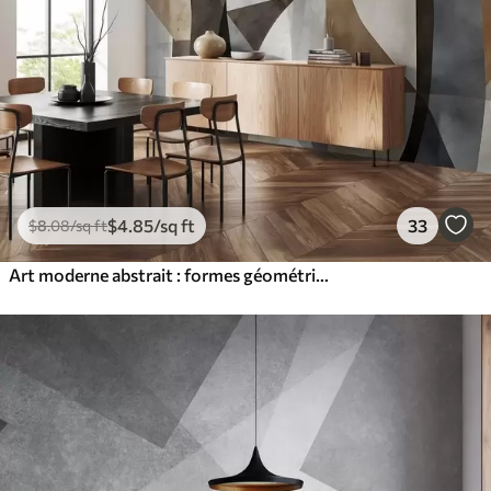
$
4
.85
/sq ft
33
$
8
.08
/sq ft
Art moderne abstrait : formes géométriques texturées dans les tons de brun, gris et beige