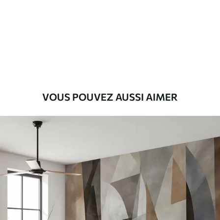
Standard
8
.08
$
4
.85
/sq ft
Premium
9
.73
$
5
.84
/sq ft
Vinyle Premium
VOUS POUVEZ AUSSI AIMER
11
.18
$
6
.71
/sq ft
Peel and Stick
14
.67
$
8
.80
/sq ft