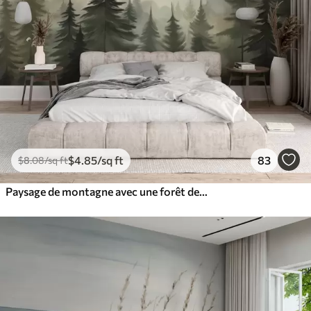
$
4
.85
/sq ft
83
$
8
.08
/sq ft
Paysage de montagne avec une forêt de pins et des montagnes étagées à l'aube avec un léger brouillard aquarelle imitation art