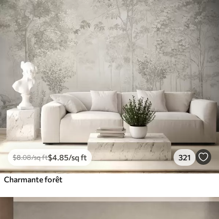
$
4
.85
/sq ft
321
$
8
.08
/sq ft
Charmante forêt