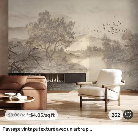
$
4
.85
/sq ft
262
$
8
.08
/sq ft
Paysage vintage texturé avec un arbre près d'une rivière et un ciel nuageux, art de la nature en tons sépia