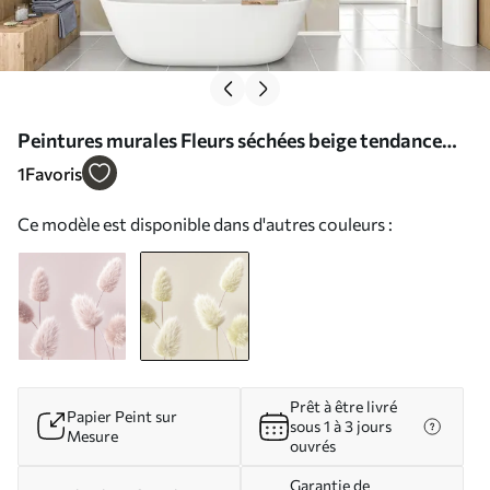
Peintures murales Fleurs séchées beige tendance
dans un style boho Nr. u98432v1
1
Favoris
Ce modèle est disponible dans d'autres couleurs :
Prêt à être livré
Papier Peint sur
sous 1 à 3 jours
Mesure
ouvrés
Garantie de