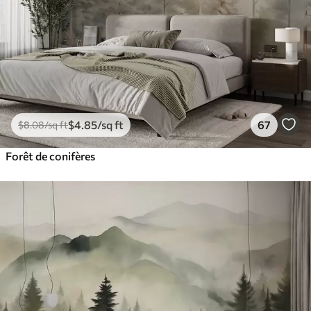
$
4
.85
/sq ft
67
$
8
.08
/sq ft
Forêt de conifères