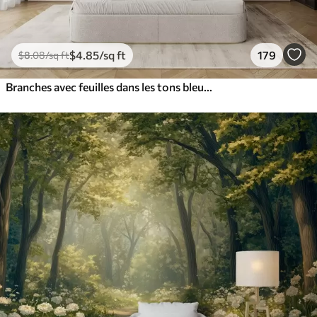
$
4
.85
/sq ft
179
$
8
.08
/sq ft
Branches avec feuilles dans les tons bleus et bruns, fond clair, doux et délicat, style aquarelle