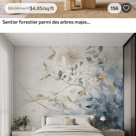
$
4
.85
/sq ft
156
$
8
.08
/sq ft
Sentier forestier parmi des arbres majestueux, style aquarelle