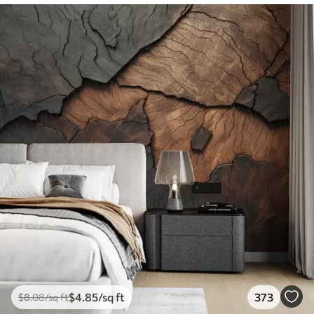
$
4
.85
/sq ft
373
$
8
.08
/sq ft