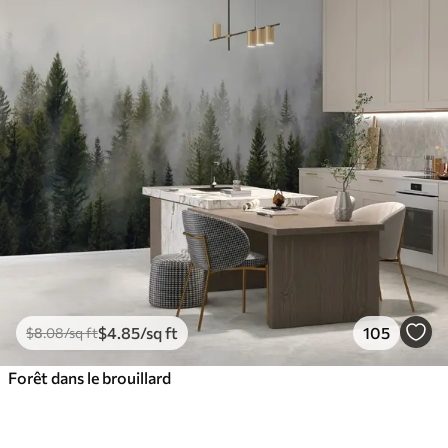
$
4
.85
/sq ft
105
$
8
.08
/sq ft
Forêt dans le brouillard