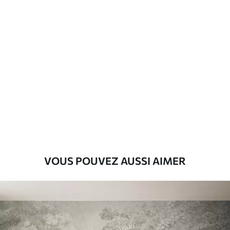
Matériaux disponibles
Standard
8
.08
$
4
.85
/sq ft
Premium
9
.73
$
5
.84
/sq ft
Vinyle Premium
11
.18
$
6
.71
/sq ft
VOUS POUVEZ AUSSI AIMER
Peel and Stick
14
.67
$
8
.80
/sq ft