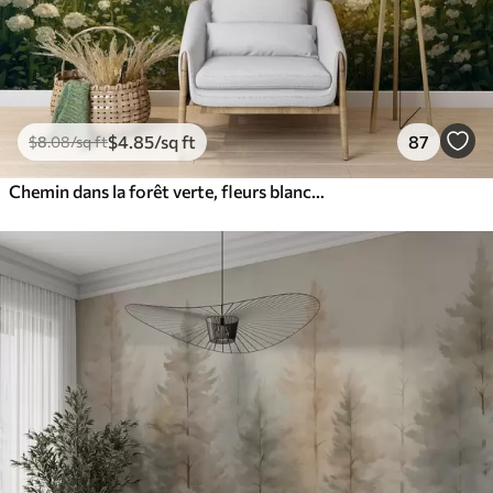
$
4
.85
/sq ft
87
$
8
.08
/sq ft
Chemin dans la forêt verte, fleurs blanches, lumière du soleil, dessin de style acrylique