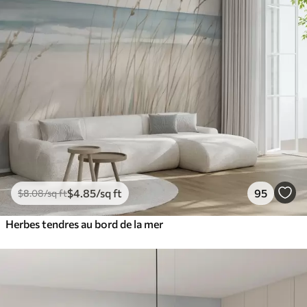
$
4
.85
/sq ft
95
$
8
.08
/sq ft
Herbes tendres au bord de la mer