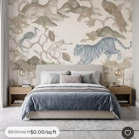
$
0
.00
/sq ft
$
0
.00
/sq ft