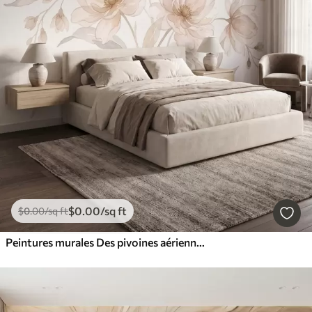
$
0
.00
/sq ft
$
0
.00
/sq ft
Peintures murales Des pivoines aériennes aux douces nuances de beige poudré