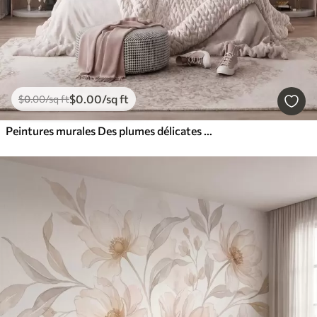
$
0
.00
/sq ft
$
0
.00
/sq ft
Peintures murales Des plumes délicates et aériennes, nimbées d'une brume rose-pêche aux reflets chatoyants