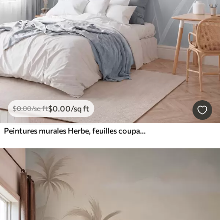
$
0
.00
/sq ft
$
0
.00
/sq ft
Peintures murales Herbe, feuilles coupantes