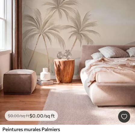
$
0
.00
/sq ft
$
0
.00
/sq ft
Peintures murales Palmiers