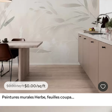
$
0
.00
/sq ft
$
0
.00
/sq ft
Peintures murales Herbe, feuilles coupantes