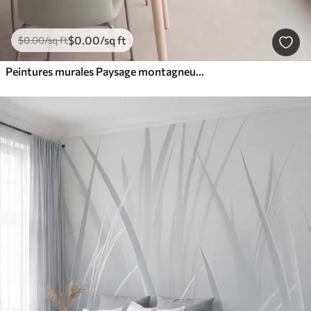
$
0
.00
/sq ft
$
0
.00
/sq ft
Peintures murales Paysage montagneux aux reliefs variés