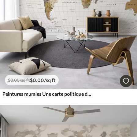
$
0
.00
/sq ft
$
0
.00
/sq ft
Peintures murales Une carte politique du monde de couleur marron, avec des drapeaux en français