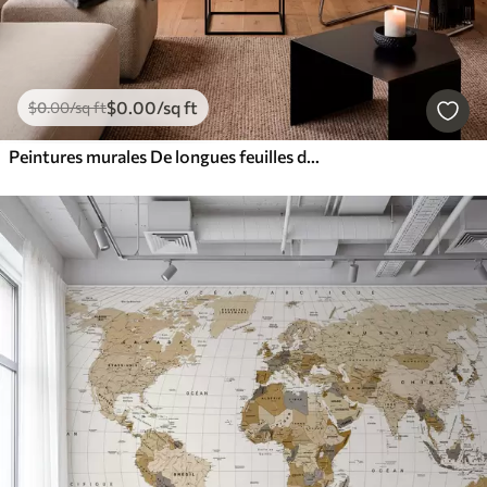
$
0
.00
/sq ft
$
0
.00
/sq ft
Peintures murales De longues feuilles de bananier