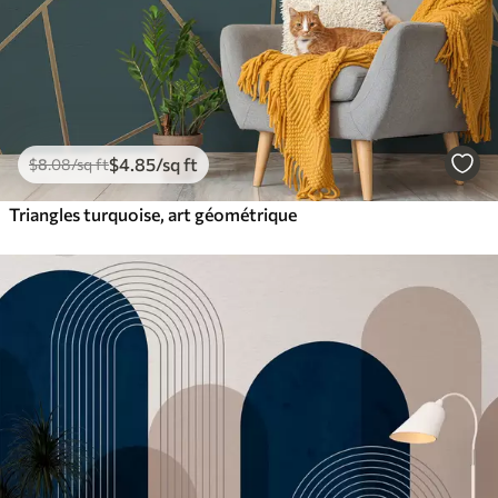
$
4
.85
/sq ft
$
8
.08
/sq ft
Triangles turquoise, art géométrique