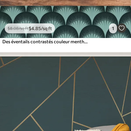
$
4
.85
/sq ft
1
$
8
.08
/sq ft
Des éventails contrastés couleur menthe sur un fond presque noir