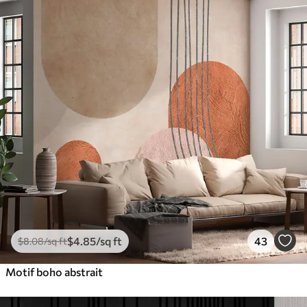
$
4
.85
/sq ft
43
$
8
.08
/sq ft
Motif boho abstrait