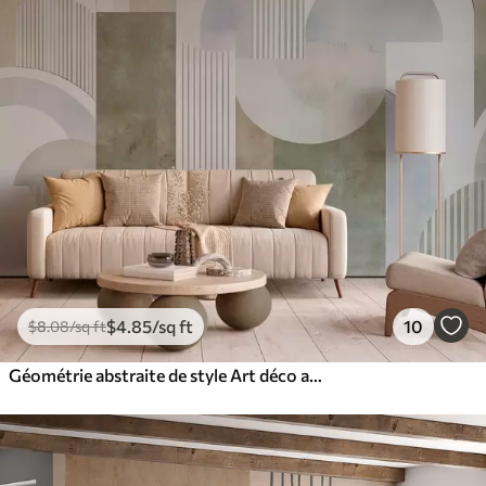
$
4
.85
/sq ft
10
$
8
.08
/sq ft
Géométrie abstraite de style Art déco avec un effet rétro