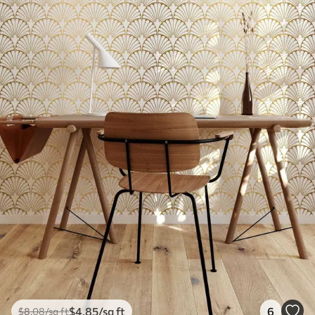
$
4
.85
/sq ft
6
$
8
.08
/sq ft