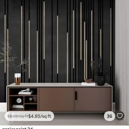
$
4
.85
/sq ft
36
$
8
.08
/sq ft
papier peint 3d