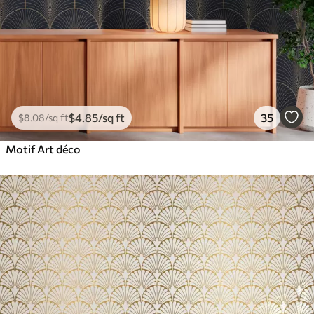
$
4
.85
/sq ft
35
$
8
.08
/sq ft
Motif Art déco