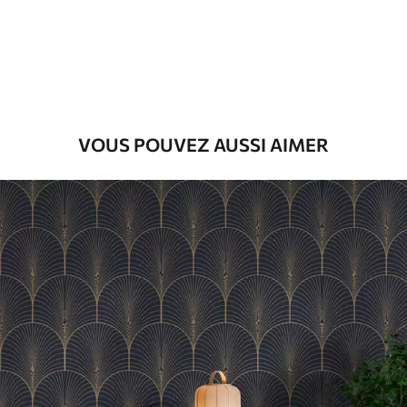
Premium
9
.73
$
5
.84
/sq ft
Vinyle Premium
11
.18
$
6
.71
/sq ft
VOUS POUVEZ AUSSI AIMER
Peel and Stick
14
.67
$
8
.80
/sq ft