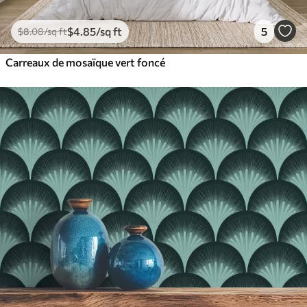
$
4
.85
/sq ft
5
$
8
.08
/sq ft
Carreaux de mosaïque vert foncé