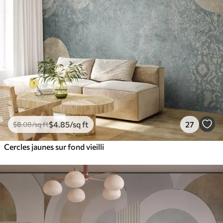
$
4
.85
/sq ft
27
$
8
.08
/sq ft
Cercles jaunes sur fond vieilli