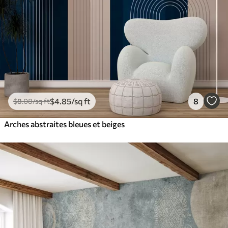
$
4
.85
/sq ft
8
$
8
.08
/sq ft
Arches abstraites bleues et beiges